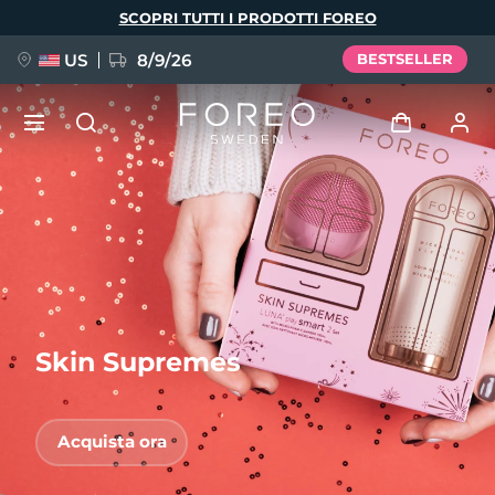
Salta
SCOPRI TUTTI I PRODOTTI FOREO
al
contenuto
principale
US
8/9/26
BESTSELLER
NUOVO
Accedi
Lingua
BREAKING NEWS
Profilo utente
English
Deutsch
Español
I miei dispositivi
FAQ™ Pure Beauty-Tech Elixir
Français
Italiano
Português
Skin Supremes
I miei ordini
Polski
Svenska
Русский
Türkçe
简体中文
繁體中文
I miei indirizzi
Acquista ora
issa™ Teeth Whitening Set
I miei abbonamenti