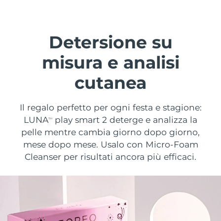
Paese di spedizione
Stati Uniti
Consegna stimata
8/9/26
Detersione su
FAQ™ Dual LED Panel
Regno Unito
Consegna stimata
8/8/26
misura e analisi
POPOLARE
cutanea
Spagna
Consegna stimata
8/8/26
Australia
Consegna stimata
8/11/26
Il regalo perfetto per ogni festa e stagione:
LUNA
play smart 2 deterge e analizza la
TM
Francia
Consegna stimata
8/8/26
pelle mentre cambia giorno dopo giorno,
Offerte speciali
Bestseller
mese dopo mese. Usalo con Micro-Foam
Germania
Consegna stimata
8/8/26
Cleanser per risultati ancora più efficaci.
Canada
Consegna stimata
8/12/26
Terapia a luce rossa
Australia
Consegna stimata
8/11/26