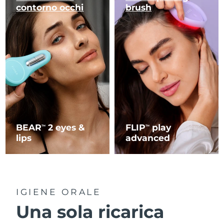
contorno occhi
brush
BEAR
2 eyes &
FLIP
play
TM
TM
lips
advanced
IGIENE ORALE
Una sola ricarica