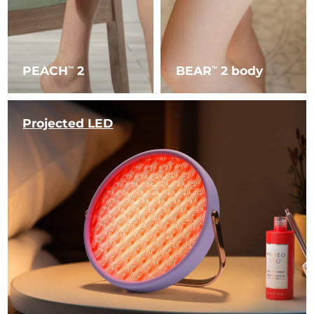
PEACH
2
BEAR
2 body
TM
TM
Projected LED