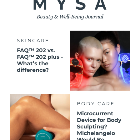
SKINCARE
FAQ™ 202 vs.
FAQ™ 202 plus -
What’s the
difference?
BODY CARE
Microcurrent
Device for Body
Sculpting?
Michelangelo
Would Be