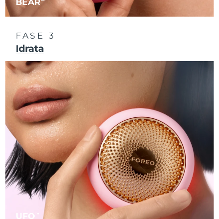
BEAR
Slovacchia
Consegna stimata
8/8/26
FASE 3
Slovenia
Consegna stimata
8/8/26
Idrata
Sudafrica
Consegna stimata
8/16/26
Corea del Sud
Consegna stimata
8/10/26
Spagna
Consegna stimata
8/8/26
Svezia
Consegna stimata
8/8/26
Svizzera
Consegna stimata
8/8/26
Taiwan
Consegna stimata
8/13/26
Thailandia
Consegna stimata
8/12/26
UFO
TM