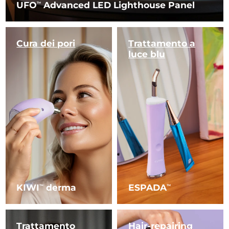
UFO
Advanced LED Lighthouse Panel
TM
Cura dei pori
Trattamento
a
luce blu
KIWI
derma
ESPADA
TM
TM
Trattamento
Hair-repairing