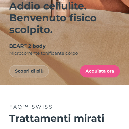
Addio cellulite.
Benvenuto fisico
scolpito.
BEAR
2 body
™
Microcorrente tonificante corpo
Scopri di più
Acquista ora
FAQ™ SWISS
Trattamenti mirati