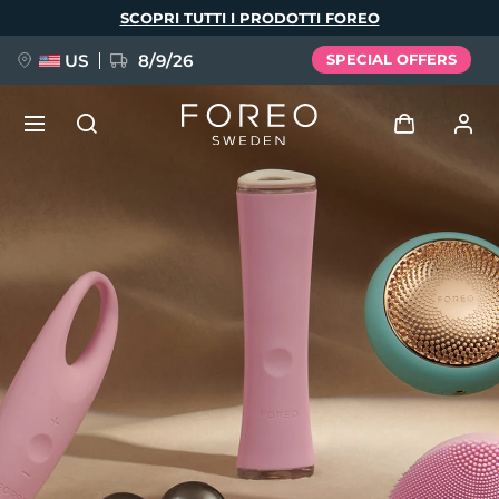
Salta
SCOPRI TUTTI I PRODOTTI FOREO
al
contenuto
principale
US
8/9/26
SPECIAL OFFERS
NUOVO
Accedi
Lingua
BREAKING NEWS
Profilo utente
English
Deutsch
Español
I miei dispositivi
FAQ™ Pure Beauty-Tech Elixir
Français
Italiano
Português
I miei ordini
Polski
Svenska
Русский
Türkçe
简体中文
繁體中文
I miei indirizzi
issa™ Teeth Whitening Set
I miei abbonamenti