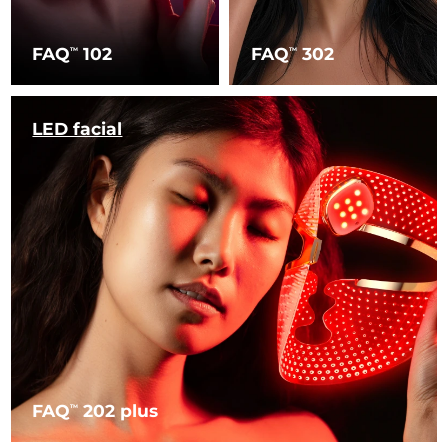
FAQ
102
FAQ
302
TM
TM
LED facial
FAQ
202 plus
TM