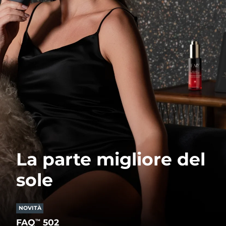
La parte migliore del
sole
NOVITÀ
FAQ
502
™