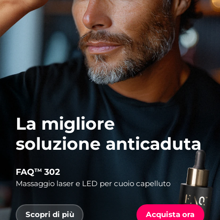
La migliore
soluzione anticaduta
FAQ
302
TM
Massaggio laser e LED per cuoio capelluto
Scopri di più
Acquista ora