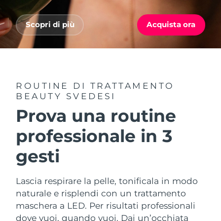
Advanced pore care essentials
For healthy hair
18% PAP
Israele
Consegna stimata
8/12/26
Cosmetici
Uomini
Scopri di più
Acquista ora
Italia
Consegna stimata
8/8/26
Giappone
Consegna stimata
8/11/26
Vedi tutto
Jersey
Consegna stimata
8/13/26
ROUTINE DI TRATTAMENTO
BEAUTY SVEDESI
Kazakistan
Consegna stimata
8/10/26
Prova una routine
APP FOREO
Kuwait
Consegna stimata
8/8/26
professionale in 3
CHI SIAMO
gesti
Lettonia
Consegna stimata
8/8/26
Libano
Consegna stimata
8/9/26
Lascia respirare la pelle, tonificala in modo
naturale e risplendi con un trattamento
Lituania
Consegna stimata
8/8/26
maschera a LED. Per risultati professionali
dove vuoi, quando vuoi. Dai un’occhiata
Lussemburgo
Consegna stimata
8/8/26