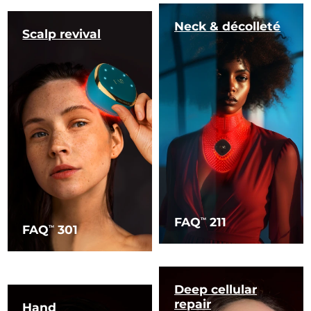
Neck & décolleté
Scalp revival
FAQ
211
TM
FAQ
301
TM
Deep cellular
repair
Hand