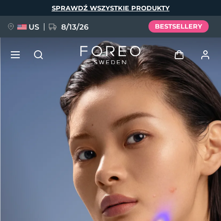
Przejdź
SPRAWDŹ WSZYSTKIE PRODUKTY
do
treści
US
8/13/26
BESTSELLERY
NOWOŚĆ
Zaloguj
Język
BREAKING NEWS
Profil użytkownika
English
Deutsch
Español
Moje urządzenia
FAQ™ Pure Beauty-Tech Elixir
Français
Italiano
Português
Moje zamówienia
Polski
Svenska
Русский
Türkçe
简体中文
繁體中文
Moje adresy
issa™ Teeth Whitening Set
Moje subskrypcje