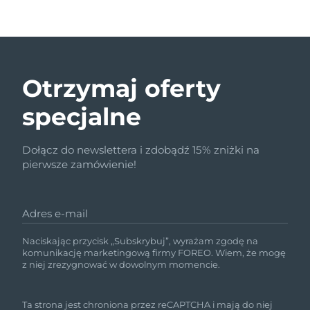
Otrzymaj oferty
specjalne
Dołącz do newslettera i zdobądź 15% zniżki na
pierwsze zamówienie!
Adres e-mail
Naciskając przycisk „Subskrybuj”, wyrażam zgodę na
komunikację marketingową firmy FOREO. Wiem, że mogę
z niej zrezygnować w dowolnym momencie.
Ta strona jest chroniona przez reCAPTCHA i mają do niej