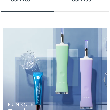
Oczekiwany czas dostawy
Portoryko
8/14/26
Oczekiwany czas dostawy
Katar
8/13/26
Oczekiwany czas dostawy
Reunion
8/17/26
Oczekiwany czas dostawy
Rumunia
8/12/26
Oczekiwany czas dostawy
Rosja
8/20/26
Oczekiwany czas dostawy
Arabia Saudyjska
8/13/26
Oczekiwany czas dostawy
Singapur
8/14/26
FUNKCJE
Oczekiwany czas dostawy
Słowacja