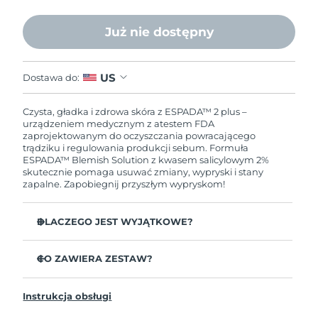
Oczekiwany czas dostawy
Liban
8/13/26
Już nie dostępny
Oczekiwany czas dostawy
Litwa
8/12/26
US
Dostawa do:
Oczekiwany czas dostawy
Luksemburg
8/12/26
Czysta, gładka i zdrowa skóra z ESPADA™ 2 plus –
urządzeniem medycznym z atestem FDA
Oczekiwany czas dostawy
zaprojektowanym do oczyszczania powracającego
SRA Makau (Chiny)
8/14/26
trądziku i regulowania produkcji sebum. Formuła
ESPADA™ Blemish Solution z kwasem salicylowym 2%
skutecznie pomaga usuwać zmiany, wypryski i stany
Oczekiwany czas dostawy
Malezja
zapalne. Zapobiegnij przyszłym wypryskom!
8/15/26
Oczekiwany czas dostawy
DLACZEGO JEST WYJĄTKOWE?
Malta
8/12/26
3 z 4 użytkowników zgłasza widoczne efekty już od 1.
użycia.
CO ZAWIERA ZESTAW?
Oczekiwany czas dostawy
Meksyk
8/16/26
100% użytkowników zgłasza czystszą skórę po
ESPADA™ 2 plus
zastosowaniu ultraprecyzyjnego, miejscowego zabiegu
Instrukcja obsługi
niebieskim światłem LED.
ESPADA BHA+PHA Blemish Solution
Oczekiwany czas dostawy
Monako
8/13/26