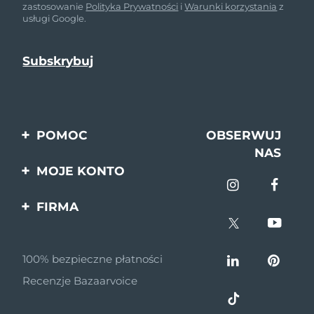
zastosowanie
Polityka Prywatności
i
Warunki korzystania
z
usługi Google.
POMOC
OBSERWUJ
NAS
Kontakt
MOJE KONTO
Zamówienia & Wysyłka
Rejestracja produktu
FIRMA
Gwarancja & Zwroty
Pomoc
O nas
Pytania i odpowiedzi
100% bezpieczne płatności
Program partnerski
Informacje o baterii
Recenzje Bazaarvoice
Wiadomości
partnerskie