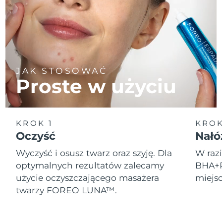
JAK STOSOWAĆ
Proste w użyciu
KROK 1
KROK
Oczyść
Nałó
Wyczyść i osusz twarz oraz szyję. Dla
W raz
optymalnych rezultatów zalecamy
BHA+P
użycie oczyszczającego masażera
miejs
twarzy FOREO LUNA™.