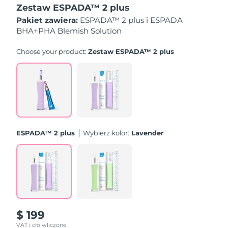
Zestaw ESPADA™ 2 plus
Oczekiwany czas dostawy
Pakiet zawiera:
ESPADA™ 2 plus i ESPADA
Izrael
8/16/26
BHA+PHA Blemish Solution
Oczekiwany czas dostawy
Choose your product:
Zestaw ESPADA™ 2 plus
Włochy
8/12/26
Oczekiwany czas dostawy
Japonia
8/15/26
Oczekiwany czas dostawy
Jersey
8/17/26
ESPADA™ 2 plus
Wybierz kolor:
Lavender
Oczekiwany czas dostawy
Kazachstan
8/14/26
Oczekiwany czas dostawy
Kuwejt
8/12/26
Oczekiwany czas dostawy
Łotwa
8/12/26
$ 199
VAT i cło wliczone