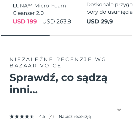
Doskonale przyg
LUNA™ Micro-Foam
pory do usunięci
Cleanser 2.0
USD 199
USD 263,9
USD 29,9
NIEZALEŻNE RECENZJE
WG
BAZAAR VOICE
Sprawdź, co sądzą
inni...
4.5
(4)
Napisz recenzję
4.5
z
5
gwiazdek,