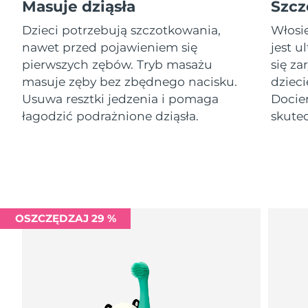
Gibraltar
Masuje dziąsła
Szcz
8/14/26
Ceramide-powered LED booster
Dzieci potrzebują szczotkowania,
Włosie
Kupuj
Oczekiwany czas dostawy
Grecja
nawet przed pojawieniem się
jest u
8/10/26
pierwszych zębów. Tryb masażu
się za
masuje zęby bez zbędnego nacisku.
dzieci
SRA Hongkong
Oczekiwany czas dostawy
FOREO APP
(Chiny)
8/11/26
Usuwa resztki jedzenia i pomaga
Docier
łagodzić podrażnione dziąsła.
skute
O NAS
Oczekiwany czas dostawy
Węgry
8/10/26
Oczekiwany czas dostawy
Islandia
8/11/26
Oczekiwany czas dostawy
Indonezja
OSZCZĘDZAJ 29 %
8/8/26
Oczekiwany czas dostawy
Irlandia
8/10/26
Oczekiwany czas dostawy
Wyspa Man
8/12/26