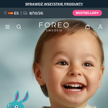
Przejdź
SPRAWDŹ WSZYSTKIE PRODUKTY
do
treści
ES
8/10/26
BESTSELLERY
NOWOŚĆ
Zaloguj
Język
BREAKING NEWS
Profil użytkownika
English
Deutsch
Español
Moje urządzenia
FAQ™ Pure Beauty-Tech Elixir
Français
Italiano
Português
Moje zamówienia
Polski
Svenska
Русский
Türkçe
简体中文
繁體中文
Moje adresy
issa™ Teeth Whitening Set
Moje subskrypcje