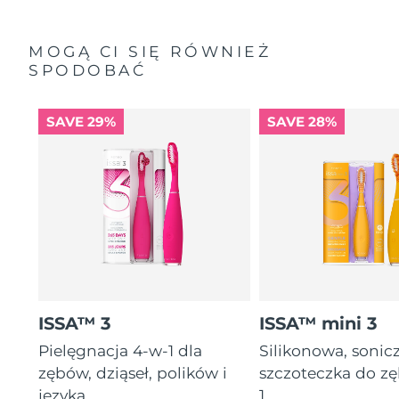
MOGĄ CI SIĘ RÓWNIEŻ
SPODOBAĆ
SAVE 29%
SAVE 28%
ISSA™ 3
ISSA™ mini 3
Pielęgnacja 4-w-1 dla
Silikonowa, sonic
zębów, dziąseł, polików i
szczoteczka do z
języka
1