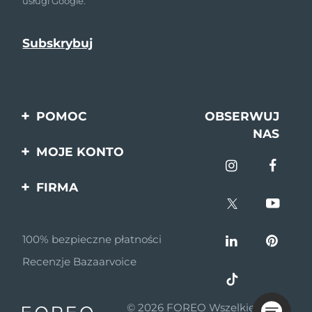
usługi Google.
POMOC
OBSERWUJ
NAS
Kontakt
MOJE KONTO
Zamówienia & Wysyłka
Rejestracja produktu
FIRMA
Gwarancja & Zwroty
Pomoc
O nas
Odstąpienie od umowy
100% bezpieczne płatności
Program partnerski
Pytania i odpowiedzi
Recenzje Bazaarvoice
Wiadomości
Informacje o baterii
partnerskie
© 2026 FOREO Wszelkie prawa
MYSA blog