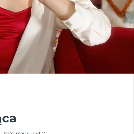
ąca
. LUNA
play smart 2
TM