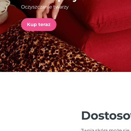
Oczyszczanie twarzy
issa™ Teeth Whitening Set
Kup teraz
FAQ™ Dual LED Panel
POPULARNY
Specjalne oferty
Bestsellery
Dostoso
Twoja skóra może się 