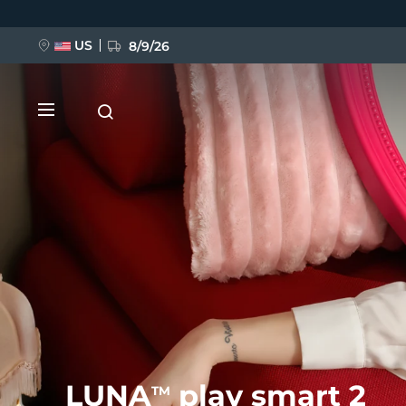
Przejdź
do
treści
US
8/9/26
NOWOŚĆ
BREAKING NEWS
FAQ™ Pure Beauty-Tech Elixir
LUNA
play smart 2
TM