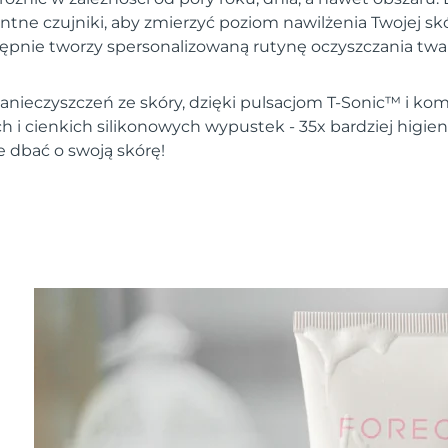
entne czujniki, aby zmierzyć poziom nawilżenia Twojej s
tępnie tworzy spersonalizowaną rutynę oczyszczania twar
nieczyszczeń ze skóry, dzięki pulsacjom T-Sonic™ i komb
h i cienkich silikonowych wypustek - 35x bardziej higie
e dbać o swoją skórę!