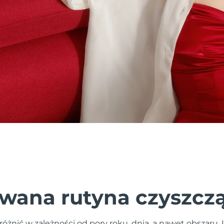
wana rutyna czyszcz
różnić w zależności od pory roku, dnia, a nawet obszaru