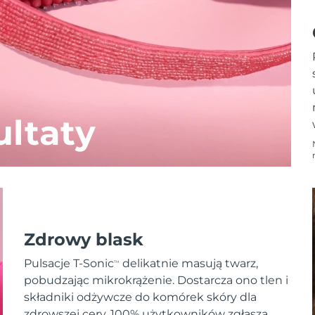
ltaty
Zdrowy blask
Pulsacje T-Sonic
delikatnie masują twarz,
TM
pobudzając mikrokrążenie. Dostarcza ono tlen i
składniki odżywcze do komórek skóry dla
zdrowszej cery. 100% użytkowników zgłasza