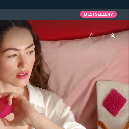
BESTSELLERY
Zaloguj
Profil użytkownika
Moje urządzenia
Moje zamówienia
Moje adresy
Moje subskrypcje