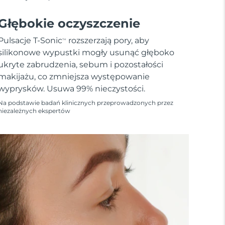
Głębokie oczyszczenie
Pulsacje T-Sonic
rozszerzają pory, aby
TM
silikonowe wypustki mogły usunąć głęboko
ukryte zabrudzenia, sebum i pozostałości
makijażu, co zmniejsza występowanie
wyprysków. Usuwa 99% nieczystości.
Na podstawie badań klinicznych przeprowadzonych przez
niezależnych ekspertów