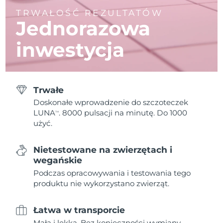
TRWAŁOŚĆ REZULTATÓW
Jednorazowa
inwestycja
Trwałe
Doskonałe wprowadzenie do szczoteczek
LUNA
. 8000 pulsacji na minutę. Do 1000
TM
użyć.
Nietestowane na zwierzętach i
wegańskie
Podczas opracowywania i testowania tego
produktu nie wykorzystano zwierząt.
Łatwa w transporcie
Mała i lekka. Bez konieczności wymiany