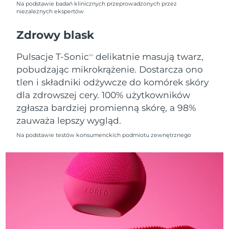
Na podstawie badań klinicznych przeprowadzonych przez
niezależnych ekspertów
Oczekiwany czas dostawy
Holandia
9/8/26
Zdrowy blask
Oczekiwany czas dostawy
Nowa Zelandia
Pulsacje T-Sonic
delikatnie masują twarz,
TM
9/8/26
pobudzając mikrokrążenie. Dostarcza ono
tlen i składniki odżywcze do komórek skóry
Oczekiwany czas dostawy
Norwegia
9/8/26
dla zdrowszej cery. 100% użytkowników
zgłasza bardziej promienną skórę, a 98%
Oczekiwany czas dostawy
Oman
zauważa lepszy wygląd.
12/8/26
Na podstawie testów konsumenckich podmiotu zewnętrznego
Oczekiwany czas dostawy
Filipiny
12/8/26
Oczekiwany czas dostawy
Polska
10/8/26
Oczekiwany czas dostawy
Portugalia
9/8/26