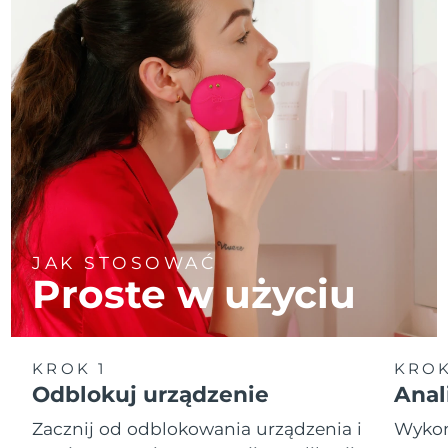
JAK STOSOWAĆ
Proste w użyciu
KROK 1
KROK
Odblokuj urządzenie
Anal
Zacznij od odblokowania urządzenia i
Wykona