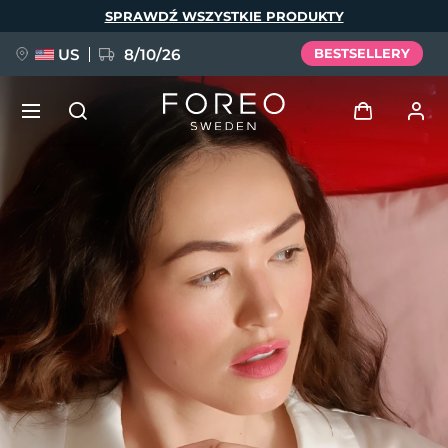
Przejdź
SPRAWDŹ WSZYSTKIE PRODUKTY
do
treści
US
8/10/26
BESTSELLERY
NOWOŚĆ
Zaloguj
Język
BREAKING NEWS
Profil użytkownika
English
Deutsch
Español
Moje urządzenia
FAQ™ Pure Beauty-Tech Elixir
Français
Italiano
Português
Moje zamówienia
Polski
Svenska
Русский
Türkçe
简体中文
繁體中文
Moje adresy
issa™ Teeth Whitening Set
Moje subskrypcje