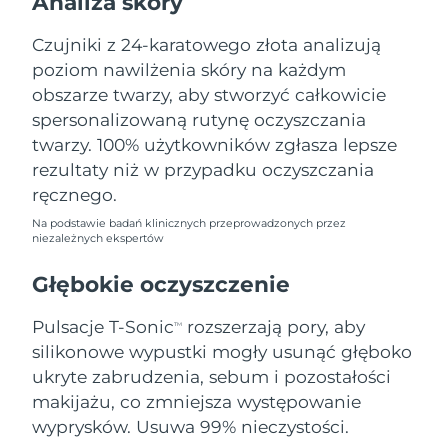
Analiza skóry
Oczekiwany czas dostawy
Liban
10/8/26
Czujniki z 24-karatowego złota analizują
poziom nawilżenia skóry na każdym
Oczekiwany czas dostawy
Litwa
9/8/26
obszarze twarzy, aby stworzyć całkowicie
spersonalizowaną rutynę oczyszczania
Oczekiwany czas dostawy
Luksemburg
twarzy. 100% użytkowników zgłasza lepsze
9/8/26
rezultaty niż w przypadku oczyszczania
Oczekiwany czas dostawy
ręcznego.
SRA Makau (Chiny)
11/8/26
Na podstawie badań klinicznych przeprowadzonych przez
niezależnych ekspertów
Oczekiwany czas dostawy
Malezja
12/8/26
Głębokie oczyszczenie
Oczekiwany czas dostawy
Malta
Pulsacje T-Sonic
rozszerzają pory, aby
9/8/26
TM
silikonowe wypustki mogły usunąć głęboko
Oczekiwany czas dostawy
ukryte zabrudzenia, sebum i pozostałości
Meksyk
13/8/26
makijażu, co zmniejsza występowanie
wyprysków. Usuwa 99% nieczystości.
Oczekiwany czas dostawy
Monako
10/8/26