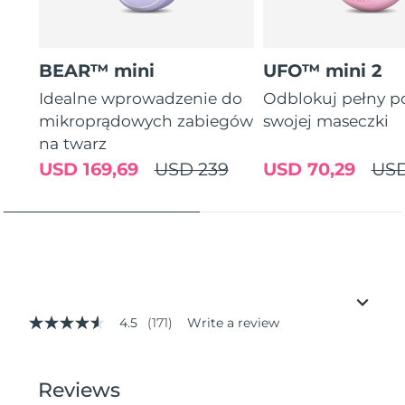
BEAR™ mini
UFO™ mini 2
Idealne wprowadzenie do
Odblokuj pełny p
mikroprądowych zabiegów
swojej maseczki
na twarz
USD 169,69
USD 239
USD 70,29
USD
4.5
(171)
Write a review
4.5
out
of
5
stars,
average