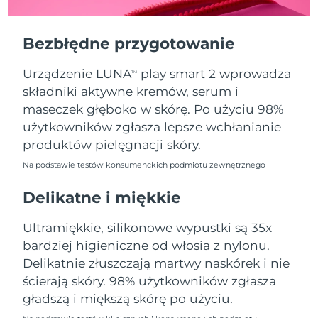
Oczekiwany czas dostawy
Portoryko
11/8/26
Bezbłędne przygotowanie
Oczekiwany czas dostawy
Katar
10/8/26
Urządzenie LUNA
play smart 2 wprowadza
TM
składniki aktywne kremów, serum i
Oczekiwany czas dostawy
Reunion
14/8/26
maseczek głęboko w skórę. Po użyciu 98%
użytkowników zgłasza lepsze wchłanianie
Oczekiwany czas dostawy
Rumunia
produktów pielęgnacji skóry.
9/8/26
Na podstawie testów konsumenckich podmiotu zewnętrznego
Oczekiwany czas dostawy
Rosja
17/8/26
Delikatne i miękkie
Oczekiwany czas dostawy
Ultramiękkie, silikonowe wypustki są 35x
Arabia Saudyjska
10/8/26
bardziej higieniczne od włosia z nylonu.
Delikatnie złuszczają martwy naskórek i nie
Oczekiwany czas dostawy
Singapur
11/8/26
ścierają skóry. 98% użytkowników zgłasza
gładszą i miększą skórę po użyciu.
Oczekiwany czas dostawy
Słowacja