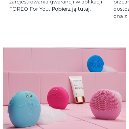
zarejestrowania gwarancji w aplikacji
przean
FOREO For You.
Pobierz ją tutaj.
dosto
ona z