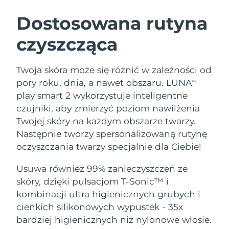
SZWEDZKI RUTYNA PIELĘGNACJI
URODY
Dostosowana rutyna
czyszcząca
Oczekiwany czas dostawy
Australia
12/8/26
Oczekiwany czas dostawy
Twoja skóra może się różnić w zależności od
Oczyszczanie twarzy
Lifting twarzy
Austria
9/8/26
pory roku, dnia, a nawet obszaru. LUNA
TM
LUNA™ 4 zestaw
BEAR™ 2 zestaw
play smart 2 wykorzystuje inteligentne
Oczekiwany czas dostawy
Bahrajn
Anti-aging massage
Microcurrent toning
czujniki, aby zmierzyć poziom nawilżenia
10/8/26
Twojej skóry na każdym obszarze twarzy.
Pielęgnacja jamy
Oczekiwany czas dostawy
Nawilżenie
ustnej
Następnie tworzy spersonalizowaną rutynę
Belgia
9/8/26
LUNA™ 4 Plus
BEAR™ 2 go
oczyszczania twarzy specjalnie dla Ciebie!
UFO™ 3 zestaw
issa™ 4
Massage, LED heating
Microcurrent toning on-the-go
Oczekiwany czas dostawy
FAQ™ ZABIEG ANTI-AGING
Bermudy
Deep facial hydration
Hybrid silicone sonic toothbrush
Usuwa również 99% zanieczyszczeń ze
15/8/26
skóry, dzięki pulsacjom T-Sonic™ i
NEW
Bośnia i
LUNA™ 4 Men
BEAR™ 2 eyes & lips
kombinacji ultra higienicznych grubych i
Oczekiwany czas dostawy
UFO™ 3 LED
Hercegowina
12/8/26
issa™ 4 plus
cienkich silikonowych wypustek - 35x
For men, anti-aging massage
Microcurrent line smoothing device
Near-infrared and red light therapy
Smart hybrid silicone sonic toothbrush
bardziej higienicznych niż nylonowe włosie.
device
Anti-aging
Zabiegi LED
Oczekiwany czas dostawy