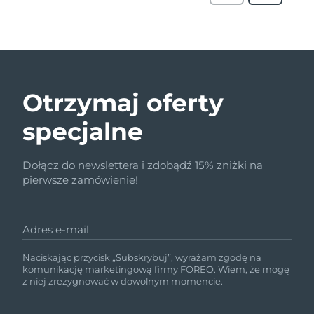
Otrzymaj oferty
specjalne
Dołącz do newslettera i zdobądź 15% zniżki na
pierwsze zamówienie!
Adres e-mail
Naciskając przycisk „Subskrybuj”, wyrażam zgodę na
komunikację marketingową firmy FOREO. Wiem, że mogę
z niej zrezygnować w dowolnym momencie.