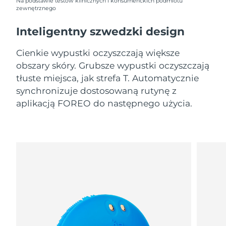
9/8/26
Na podstawie testów klinicznych i konsumenckich podmiotu
zewnętrznego
Oczekiwany czas dostawy
Słowenia
Inteligentny szwedzki design
9/8/26
Cienkie wypustki oczyszczają większe
Republika
Oczekiwany czas dostawy
Południowej Afryki
17/8/26
obszary skóry. Grubsze wypustki oczyszczają
tłuste miejsca, jak strefa T. Automatycznie
Oczekiwany czas dostawy
synchronizuje dostosowaną rutynę z
Korea Południowa
11/8/26
aplikacją FOREO do następnego użycia.
Oczekiwany czas dostawy
Hiszpania
9/8/26
Oczekiwany czas dostawy
Szwecja
9/8/26
Oczekiwany czas dostawy
Szwajcaria
9/8/26
Oczekiwany czas dostawy
Tajwan
14/8/26