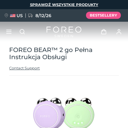
Przejdź
SPRAWDŹ WSZYSTKIE PRODUKTY
do
treści
US
8/12/26
BESTSELLERY
FOREO BEAR™ 2 go Pełna
NOWOŚĆ
Zaloguj
Instrukcja Obsługi
Język
BREAKING NEWS
Profil użytkownika
Contact Support
English
Deutsch
Español
Moje urządzenia
FAQ™ Pure Beauty-Tech Elixir
Français
Italiano
Português
Moje zamówienia
Polski
Svenska
Русский
Türkçe
简体中文
繁體中文
Moje adresy
issa™ Teeth Whitening Set
Moje subskrypcje