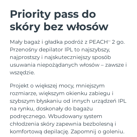
SZWEDZKI RUTYNA PIELĘGNACJI
URODY
Priority pass do
skóry bez włosów
Oczekiwany czas dostawy
Australia
8/15/26
Oczekiwany czas dostawy
Mały bagaż i gładka podróż z PEACH
2 go.
Oczyszczanie twarzy
Lifting twarzy
TM
Austria
8/12/26
Przenośny depilator IPL to najszybszy,
LUNA™ 4 zestaw
BEAR™ 2 zestaw
najprostszy i najskuteczniejszy sposób
Oczekiwany czas dostawy
Bahrajn
Anti-aging massage
Microcurrent toning
usuwania niepożądanych włosów – zawsze i
8/13/26
wszędzie.
Pielęgnacja jamy
Oczekiwany czas dostawy
Nawilżenie
ustnej
Belgia
8/12/26
LUNA™ 4 Plus
BEAR™ 2 go
Projekt o większej mocy, mniejszym
UFO™ 3 zestaw
issa™ 4
rozmiarze, większym okienku zabiegu i
Massage, LED heating
Microcurrent toning on-the-go
Oczekiwany czas dostawy
FAQ™ ZABIEG ANTI-AGING
Bermudy
Deep facial hydration
Hybrid silicone sonic toothbrush
szybszym błyskaniu od innych urządzeń IPL
8/18/26
na rynku, doskonały do bagażu
NEW
Bośnia i
LUNA™ 4 Men
BEAR™ 2 eyes & lips
podręcznego. Wbudowany system
Oczekiwany czas dostawy
UFO™ 3 LED
Hercegowina
8/15/26
issa™ 4 plus
chłodzenia skóry zapewnia bezbolesną i
For men, anti-aging massage
Microcurrent line smoothing device
Near-infrared and red light therapy
Smart hybrid silicone sonic toothbrush
komfortową depilację. Zapomnij o goleniu.
device
Anti-aging
Zabiegi LED
Oczekiwany czas dostawy