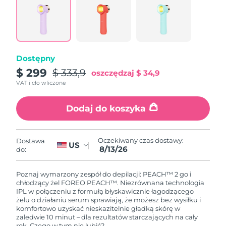
Oczekiwany czas dostawy
Holandia
8/12/26
Oczekiwany czas dostawy
Nowa Zelandia
Dostępny
8/12/26
$ 299
$ 333,9
oszczędzaj
$ 34,9
Oczekiwany czas dostawy
VAT i cło wliczone
Norwegia
8/12/26
Dodaj do koszyka
Oczekiwany czas dostawy
Oman
8/15/26
Oczekiwany czas dostawy:
Dostawa
Oczekiwany czas dostawy
US
Filipiny
8/13/26
do:
8/15/26
Oczekiwany czas dostawy
Poznaj wymarzony zespół do depilacji: PEACH™ 2 go i
Polska
8/13/26
chłodzący żel FOREO PEACH™. Niezrównana technologia
IPL w połączeniu z formułą błyskawicznie łagodzącego
żelu o działaniu serum sprawiają, że możesz bez wysiłku i
Oczekiwany czas dostawy
Portugalia
komfortowo uzyskać nieskazitelnie gładką skórę w
8/12/26
zaledwie 10 minut – dla rezultatów starczających na cały
rok. Czego w tym nie lubić?