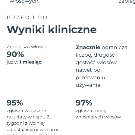
włosowych.
zabieg
Serum
Gibraltar
All revitalizing eye massagers
issa™ Teeth Whitening Gel
8/16/26
Advanced pore care essentials
For healthy hair
18% PAP
Kosmetyki
Mężczyźni
PRZED I PO
Oczekiwany czas dostawy
Grecja
8/12/26
Wyniki kliniczne
SRA Hongkong
Oczekiwany czas dostawy
(Chiny)
8/13/26
Zmniejsza włosy o
Znacznie
ogranicza
Kupuj
90%
liczbę, długość i
Oczekiwany czas dostawy
Węgry
8/12/26
już w
1 miesiąc
.
gęstość włosów
nawet po
Oczekiwany czas dostawy
Islandia
przerwaniu
FOREO APP
8/13/26
używania.
O NAS
Oczekiwany czas dostawy
Indonezja
8/10/26
95%
97%
Oczekiwany czas dostawy
zgłasza widoczne
zgłasza mniej
Irlandia
8/12/26
rezultaty w ciągu 2
wrośniętych włosów.
tygodni z wolniej
Oczekiwany czas dostawy
odrastającymi włosami
Wyspa Man
8/14/26