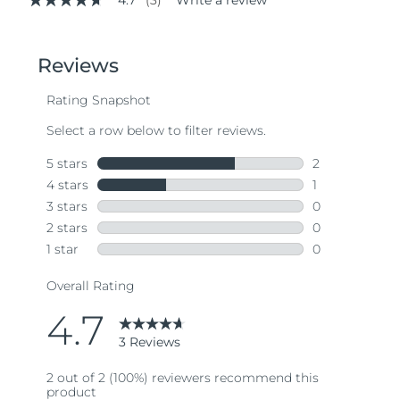
4.7
(3)
Write a review
4.7
out
of
5
stars,
average
rating
value.
Read
3
Reviews.
Same
page
link.