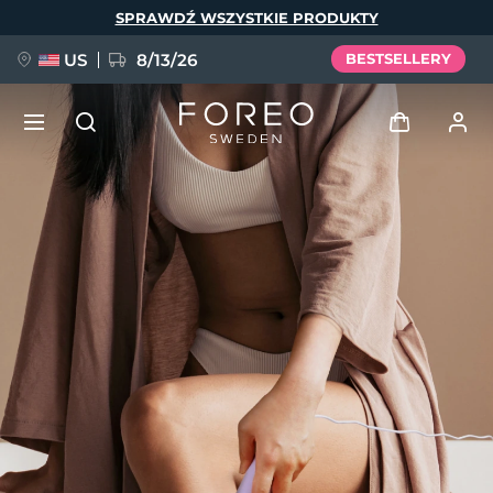
Przejdź
SPRAWDŹ WSZYSTKIE PRODUKTY
do
treści
US
8/13/26
BESTSELLERY
NOWOŚĆ
Zaloguj
Język
BREAKING NEWS
Profil użytkownika
English
Deutsch
Español
Moje urządzenia
FAQ™ Pure Beauty-Tech Elixir
Français
Italiano
Português
Moje zamówienia
Polski
Svenska
Русский
Türkçe
简体中文
繁體中文
Moje adresy
issa™ Teeth Whitening Set
Moje subskrypcje