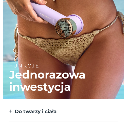
FUNKCJE
Jednorazowa
inwestycja
Do twarzy i ciała
2 tryby dla bardziej wymagających
obszarów. Bez odłączanych końcówek.