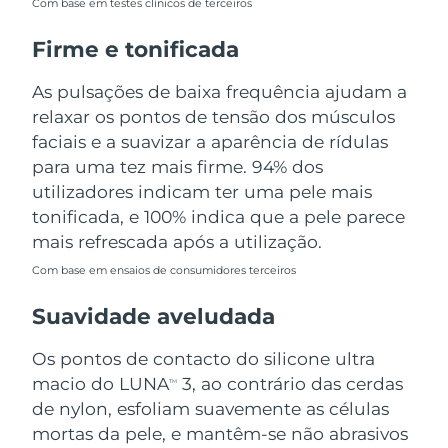
Com base em testes clínicos de terceiros
Tailândia
Entrega prevista
8/12/26
Firme e tonificada
Turquia
Entrega prevista
8/9/26
As pulsações de baixa frequência ajudam a
Emirados Árabes
relaxar os pontos de tensão dos músculos
Entrega prevista
8/9/26
Unidos
faciais e a suavizar a aparência de rídulas
para uma tez mais firme. 94% dos
Reino Unido
Entrega prevista
8/8/26
utilizadores indicam ter uma pele mais
tonificada, e 100% indica que a pele parece
Estados Unidos
Entrega prevista
8/9/26
mais refrescada após a utilização.
Uzbequistão
Entrega prevista
8/13/26
Com base em ensaios de consumidores terceiros
Suavidade aveludada
Vietnã
Entrega prevista
8/14/26
Os pontos de contacto do silicone ultra
macio do LUNA
3, ao contrário das cerdas
TM
de nylon, esfoliam suavemente as células
mortas da pele, e mantêm-se não abrasivos