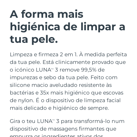
ROTINA DE BELEZA SUECA
Áustria
Entrega prevista
8/8/26
A forma mais
higiénica de limpar a
Barein
Entrega prevista
8/9/26
tua pele.
Limpeza facial
Lifting facial
Bélgica
Entrega prevista
8/8/26
LUNA™ 4 kit
BEAR™ 2 kit
Bermudas
Entrega prevista
8/14/26
Limpeza e firmeza 2 em 1. À medida perfeita
Anti-aging massage
Microcurrent toning
da tua pele. Está clinicamente provado que
Bósnia e
o icónico LUNA
3 remove 99,5% de
TM
Entrega prevista
8/11/26
Hidratação
Cuidado oral
Herzegovina
impurezas e sebo da tua pele. Feito com
LUNA™ 4 Plus
BEAR™ 2 go
UFO™ 3 kit
issa™ 4
silicone macio aveludado resistente às
Massage, LED heating
Microcurrent toning on-the-go
Brunei
Entrega prevista
8/13/26
TRATAMENTO ANTIENVELHECIMENTO
bactérias e 35x mais higiénico que escovas
Deep facial hydration
Hybrid silicone sonic toothbrush
FAQ™
de nylon. É o dispositivo de limpeza facial
Bulgária
Entrega prevista
8/8/26
mais delicado e higiénico de sempre.
LUNA™ 4 Men
BEAR™ 2 eyes & lips
UFO™ 3 LED
NEW
issa™ 4 plus
Canadá
For men, anti-aging massage
Microcurrent line smoothing device
Entrega prevista
8/12/26
Gira o teu LUNA
3 para transformá-lo num
Near-infrared and red light therapy
TM
Smart hybrid silicone sonic toothbrush
device
dispositivo de massagens firmantes que
Chile
Entrega prevista
8/12/26
Antienvelhecimento
Tratamentos LED
empurra os ingredientes ativos dos