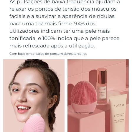
As pulsações de baixa frequência ajudam a
Omã
Entrega prevista
8/11/26
relaxar os pontos de tensão dos músculos
faciais e a suavizar a aparência de rídulas
Filipinas
Entrega prevista
8/11/26
para uma tez mais firme. 94% dos
utilizadores indicam ter uma pele mais
Polônia
Entrega prevista
8/9/26
tonificada, e 100% indica que a pele parece
mais refrescada após a utilização.
Portugal
Entrega prevista
8/8/26
Com base em ensaios de consumidores terceiros
Porto Rico
Entrega prevista
8/10/26
Catar
Entrega prevista
8/9/26
Reunião
Entrega prevista
8/13/26
Romênia
Entrega prevista
8/8/26
Rússia
Entrega prevista
8/16/26
Arábia Saudita
Entrega prevista
8/9/26