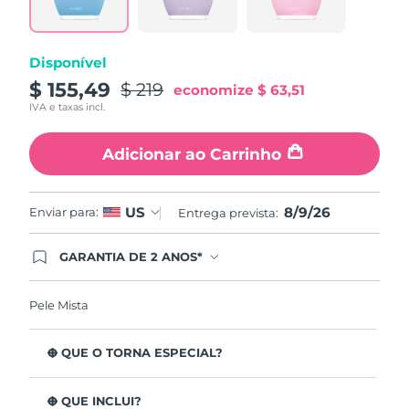
page
link.
Disponível
$ 155,49
$ 219
economize
$ 63,51
IVA e taxas incl.
Adicionar ao Carrinho
8/9/26
US
Enviar para:
Entrega prevista:
GARANTIA DE 2 ANOS*
Ao efetuar seu pedido hoje, você tem direito a
cobertura completa da Garantia FOREO. Isso
significa que se você tiver qualquer problema até
Pele Mista
2 anos após a compra, a FOREO substituirá seu
produto gratuitamente.*exceto pelo Luna FOFO
e Luna Play plus cuja garantia é de 90 dias.
O QUE O TORNA ESPECIAL?
Está clinicamente provado que remove 99,5% de
impurezas, sebo e resíduos de maquilhagem da pele.
O QUE INCLUI?