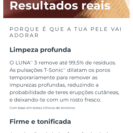
Resultados reais
Luxemburgo
Entrega prevista
8/8/26
Macau, RAE da
Entrega prevista
8/10/26
China
PORQUE É QUE A TUA PELE VAI
ADORAR
Malásia
Entrega prevista
8/11/26
Limpeza profunda
Malta
Entrega prevista
8/8/26
O LUNA
3 remove até 99,5% de resíduos.
TM
México
Entrega prevista
8/12/26
As pulsações T-Sonic
dilatam os poros
TM
temporariamente para remover as
Mônaco
Entrega prevista
8/9/26
impurezas profundas, reduzindo a
probabilidade de teres erupções cutâneas,
Países Baixos
Entrega prevista
8/8/26
e deixando-te com um rosto fresco.
Com base em testes clínicos de terceiros
Nova Zelândia
Entrega prevista
8/8/26
Firme e tonificada
Noruega
Entrega prevista
8/8/26