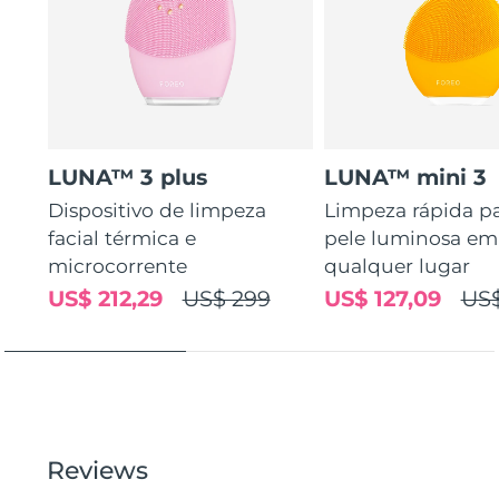
LUNA™ 3 plus
LUNA™ mini 3
Dispositivo de limpeza
Limpeza rápida p
facial térmica e
pele luminosa em
microcorrente
qualquer lugar
US$ 212,29
US$ 299
US$ 127,09
US$