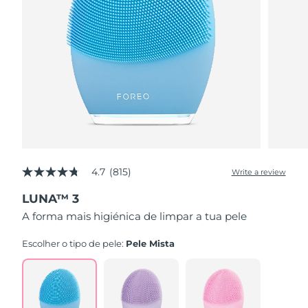
4.7
(815)
Write a review
4.7
out
LUNA™ 3
of
5
A forma mais higiénica de limpar a tua pele
stars,
average
rating
Escolher o tipo de pele:
Pele Mista
value.
Read
815
Reviews.
Same