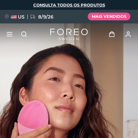
Pular
CONSULTA TODOS OS PRODUTOS
para
o
conteúdo
principal
US
8/9/26
MAIS VENDIDOS
NOVIDADE
Entrar
Idioma
BREAKING NEWS
Perfil de usuário
English
Deutsch
Español
Meus aparelhos
FAQ™ Pure Beauty-Tech Elixir
Français
Italiano
Português
Meus pedidos
Polski
Svenska
Русский
Türkçe
简体中文
繁體中文
Meus endereços
issa™ Teeth Whitening Set
As minhas subscrições