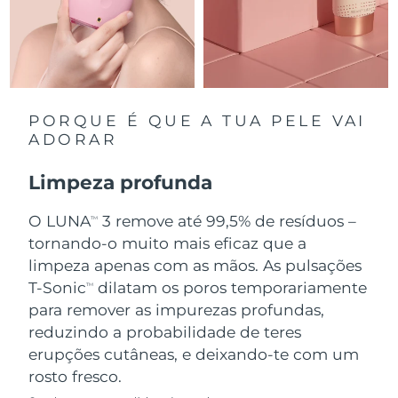
Singapura
Entrega prevista
8/10/26
Eslováquia
Entrega prevista
8/8/26
Eslovênia
Entrega prevista
8/8/26
PORQUE É QUE A TUA PELE VAI
ADORAR
África do Sul
Entrega prevista
8/16/26
Limpeza profunda
Coreia do Sul
Entrega prevista
8/10/26
O LUNA
3 remove até 99,5% de resíduos –
TM
Espanha
tornando-o muito mais eficaz que a
Entrega prevista
8/8/26
limpeza apenas com as mãos. As pulsações
Suécia
Entrega prevista
8/8/26
T-Sonic
dilatam os poros temporariamente
TM
para remover as impurezas profundas,
Suíça
Entrega prevista
8/8/26
reduzindo a probabilidade de teres
erupções cutâneas, e deixando-te com um
Taiwan
Entrega prevista
8/13/26
rosto fresco.