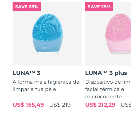
SAVE 28%
SAVE 29%
LUNA™ 3
LUNA™ 3 plus
A forma mais higiénica de
Dispositivo de li
limpar a tua pele
facial térmica e
microcorrente
US$ 155,49
US$ 219
US$ 212,29
US$