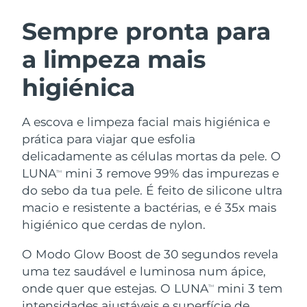
ROTINA DE BELEZA SUECA
Áustria
Entrega prevista
8/9/26
Sempre pronta para
a limpeza mais
Barein
Entrega prevista
8/10/26
higiénica
Limpeza facial
Lifting facial
Bélgica
Entrega prevista
8/9/26
LUNA™ 4 kit
BEAR™ 2 kit
Bermudas
Entrega prevista
8/15/26
A escova e limpeza facial mais higiénica e
Anti-aging massage
Microcurrent toning
prática para viajar que esfolia
Bósnia e
delicadamente as células mortas da pele. O
Entrega prevista
8/12/26
Hidratação
Cuidado oral
Herzegovina
LUNA
mini 3 remove 99% das impurezas e
LUNA™ 4 Plus
BEAR™ 2 go
TM
UFO™ 3 kit
issa™ 4
do sebo da tua pele. É feito de silicone ultra
Massage, LED heating
Microcurrent toning on-the-go
Brunei
Entrega prevista
8/14/26
TRATAMENTO ANTIENVELHECIMENTO
macio e resistente a bactérias, e é 35x mais
Deep facial hydration
Hybrid silicone sonic toothbrush
FAQ™
higiénico que cerdas de nylon.
Bulgária
Entrega prevista
8/9/26
LUNA™ 4 Men
BEAR™ 2 eyes & lips
UFO™ 3 LED
NEW
O Modo Glow Boost de 30 segundos revela
issa™ 4 plus
Canadá
For men, anti-aging massage
Microcurrent line smoothing device
Entrega prevista
8/13/26
uma tez saudável e luminosa num ápice,
Near-infrared and red light therapy
Smart hybrid silicone sonic toothbrush
device
onde quer que estejas. O LUNA
mini 3 tem
TM
Chile
Entrega prevista
8/13/26
Antienvelhecimento
Tratamentos LED
intensidades ajustáveis e superfície de