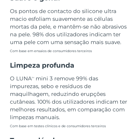
Omã
Entrega prevista
8/12/26
Os pontos de contacto do silicone ultra
macio esfoliam suavemente as células
Filipinas
Entrega prevista
8/12/26
mortas da pele, e mantêm-se não abrasivos
Polônia
na pele. 98% dos utilizadores indicam ter
Entrega prevista
8/10/26
uma pele com uma sensação mais suave.
Portugal
Entrega prevista
8/9/26
Com base em ensaios de consumidores terceiros
Porto Rico
Entrega prevista
8/11/26
Limpeza profunda
Catar
Entrega prevista
8/10/26
O LUNA
mini 3 remove 99% das
TM
impurezas, sebo e resíduos de
Reunião
Entrega prevista
8/14/26
maquilhagem, reduzindo erupções
cutâneas. 100% dos utilizadores indicam ter
Romênia
Entrega prevista
8/9/26
melhores resultados, em comparação com
limpezas manuais.
Rússia
Entrega prevista
8/17/26
Com base em testes clínicos e de consumidores terceiros
Arábia Saudita
Entrega prevista
8/10/26