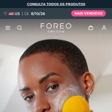
Pular
CONSULTA TODOS OS PRODUTOS
para
o
conteúdo
principal
US
8/10/26
MAIS VENDIDOS
NOVIDADE
Entrar
Idioma
BREAKING NEWS
Perfil de usuário
English
Deutsch
Español
Meus aparelhos
FAQ™ Pure Beauty-Tech Elixir
Français
Italiano
Português
Meus pedidos
Polski
Svenska
Русский
Türkçe
简体中文
繁體中文
Meus endereços
issa™ Teeth Whitening Set
As minhas subscrições