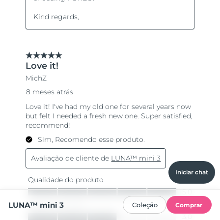
Iniciar chat
LUNA™ mini 3
Coleção
Comprar