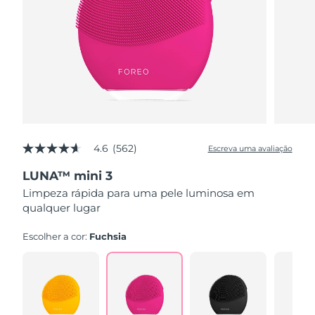
4.6
(562)
Escreva uma avaliação
4.6
de
LUNA™ mini 3
5
estrelas,
Limpeza rápida para uma pele luminosa em
valor
qualquer lugar
médio
de
avaliação.
Escolher a cor:
Fuchsia
Read
562
Reviews.
Link
abre
na
mesma