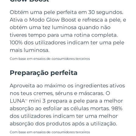
Tailândia
Entrega prevista
8/13/26
Obtém uma pele perfeita em 30 segundos.
Turquia
Entrega prevista
8/10/26
Ativa o Modo Glow Boost e refresca a pele, e
obtém uma tez luminosa quando não
Emirados Árabes
tiveres tempo para uma rotina completa.
Entrega prevista
8/10/26
Unidos
100% dos utilizadores indicam ter uma pele
mais luminosa.
Reino Unido
Entrega prevista
8/9/26
Com base em ensaios de consumidores terceiros
Estados Unidos
Entrega prevista
8/10/26
Preparação perfeita
Uzbequistão
Entrega prevista
8/14/26
Aproveita ao máximo os ingredientes ativos
nos teus cremes, séruns e máscaras. O
Vietnã
Entrega prevista
8/15/26
LUNA
mini 3 prepara a pele para a melhor
TM
absorção ao esfoliar as células mortas. 98%
dos utilizadores indicam ter uma melhor
absorção dos produtos após a utilização.
Com base em ensaios de consumidores terceiros