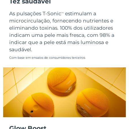
Tez saudável
Singapura
Entrega prevista
8/11/26
As pulsações T-Sonic
estimulam a
TM
microcirculação, fornecendo nutrientes e
Eslováquia
Entrega prevista
8/9/26
eliminando toxinas. 100% dos utilizadores
indicam uma pele mais fresca, com 98% a
Eslovênia
Entrega prevista
8/9/26
indicar que a pele está mais luminosa e
saudável.
África do Sul
Entrega prevista
8/17/26
Com base em ensaios de consumidores terceiros
Coreia do Sul
Entrega prevista
8/11/26
Espanha
Entrega prevista
8/9/26
Suécia
Entrega prevista
8/9/26
Suíça
Entrega prevista
8/9/26
Taiwan
Entrega prevista
8/14/26
Glow Boost