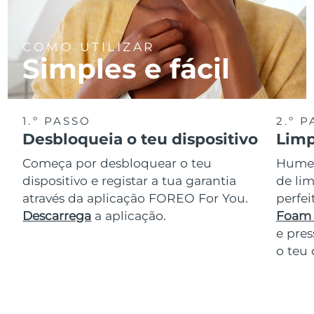
COMO UTILIZAR
Simples e fácil
1.º PASSO
2.º 
Desbloqueia o teu dispositivo
Limp
Começa por desbloquear o teu
Humede
dispositivo e registar a tua garantia
de lim
através da aplicação FOREO For You.
perfe
Descarrega
a aplicação.
Foam 
e pres
o teu 