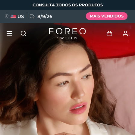
Pular
CONSULTA TODOS OS PRODUTOS
para
o
conteúdo
principal
US
8/9/26
MAIS VENDIDOS
NOVIDADE
Entrar
Idioma
BREAKING NEWS
Perfil de usuário
English
Deutsch
Español
Meus aparelhos
FAQ™ Pure Beauty-Tech Elixir
Français
Italiano
Português
Meus pedidos
Polski
Svenska
Русский
Türkçe
简体中文
繁體中文
Meus endereços
issa™ Teeth Whitening Set
As minhas subscrições