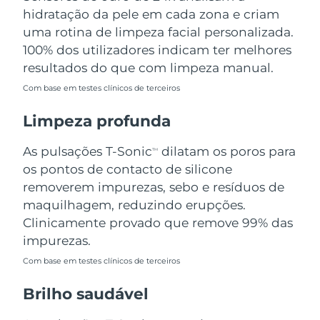
Omã
Entrega prevista
11.08.26
hidratação da pele em cada zona e criam
uma rotina de limpeza facial personalizada.
Filipinas
Entrega prevista
11.08.26
100% dos utilizadores indicam ter melhores
resultados do que com limpeza manual.
Polônia
Entrega prevista
09.08.26
Com base em testes clínicos de terceiros
Portugal
Entrega prevista
08.08.26
Limpeza profunda
Porto Rico
Entrega prevista
10.08.26
As pulsações T-Sonic
dilatam os poros para
TM
os pontos de contacto de silicone
Catar
Entrega prevista
09.08.26
removerem impurezas, sebo e resíduos de
maquilhagem, reduzindo erupções.
Reunião
Entrega prevista
13.08.26
Clinicamente provado que remove 99% das
impurezas.
Romênia
Entrega prevista
08.08.26
Com base em testes clínicos de terceiros
Rússia
Entrega prevista
16.08.26
Brilho saudável
Arábia Saudita
Entrega prevista
09.08.26