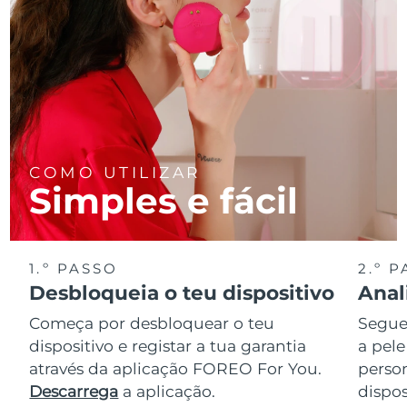
COMO UTILIZAR
Simples e fácil
1.º PASSO
2.º 
Desbloqueia o teu dispositivo
Anal
Começa por desbloquear o teu
Segue 
dispositivo e registar a tua garantia
a pele
através da aplicação FOREO For You.
perso
Descarrega
a aplicação.
dispos