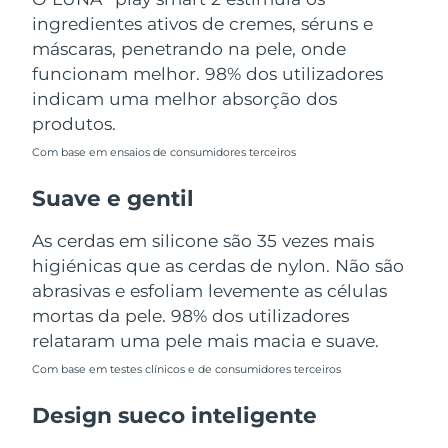
Tailândia
Entrega prevista
12.08.26
ingredientes ativos de cremes, séruns e
máscaras, penetrando na pele, onde
Turquia
Entrega prevista
09.08.26
funcionam melhor. 98% dos utilizadores
indicam uma melhor absorção dos
Emirados Árabes
Entrega prevista
09.08.26
produtos.
Unidos
Com base em ensaios de consumidores terceiros
Reino Unido
Entrega prevista
08.08.26
Suave e gentil
Estados Unidos
Entrega prevista
09.08.26
As cerdas em silicone são 35 vezes mais
higiénicas que as cerdas de nylon. Não são
Uzbequistão
Entrega prevista
13.08.26
abrasivas e esfoliam levemente as células
Vietnã
mortas da pele. 98% dos utilizadores
Entrega prevista
14.08.26
relataram uma pele mais macia e suave.
Com base em testes clínicos e de consumidores terceiros
Design sueco inteligente