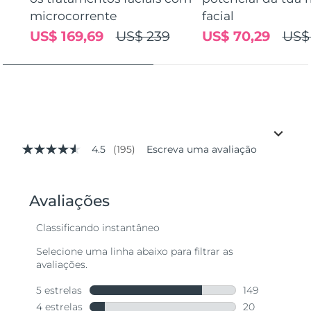
microcorrente
facial
US$ 169,69
US$ 239
US$ 70,29
US$
4.5
(195)
Escreva uma avaliação
4.5
de
5
estrelas,
valor
médio
de
avaliação.
Read
195
Reviews.
Link
abre
na
mesma