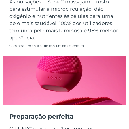
As pulsações T-Sonic
massajam o rosto
TM
para estimular a microcirculação, dão
Singapura
Entrega prevista
10.08.26
oxigénio e nutrientes às células para uma
pele mais saudável. 100% dos utilizadores
Eslováquia
Entrega prevista
08.08.26
têm uma pele mais luminosa e 98% melhor
aparência.
Eslovênia
Entrega prevista
08.08.26
Com base em ensaios de consumidores terceiros
África do Sul
Entrega prevista
16.08.26
Coreia do Sul
Entrega prevista
10.08.26
Espanha
Entrega prevista
08.08.26
Suécia
Entrega prevista
08.08.26
Suíça
Entrega prevista
08.08.26
Preparação perfeita
Taiwan
Entrega prevista
13.08.26
O LUNA
play smart 2 estimula os
TM