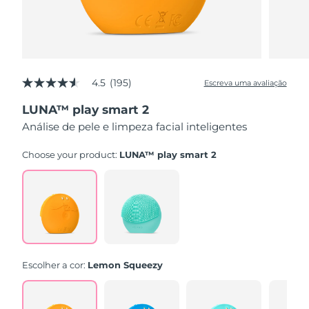
4.5
(195)
Escreva uma avaliação
4.5
de
LUNA™ play smart 2
5
estrelas,
Análise de pele e limpeza facial inteligentes
valor
médio
de
Choose your product:
LUNA™ play smart 2
avaliação.
Read
195
Reviews.
Link
abre
na
mesma
página.
Escolher a cor:
Lemon Squeezy