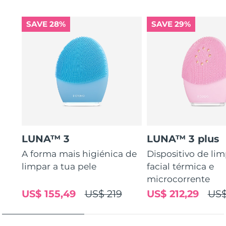
SAVE 28%
SAVE 29%
LUNA™ 3
LUNA™ 3 plus
A forma mais higiénica de
Dispositivo de li
limpar a tua pele
facial térmica e
microcorrente
US$ 155,49
US$ 219
US$ 212,29
US$