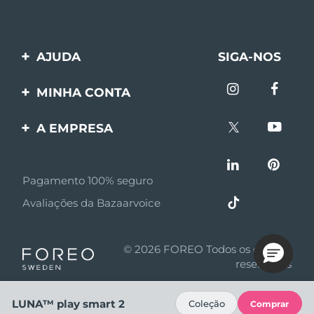
AJUDA
SIGA-NOS
Entre em contato
MINHA CONTA
Encomendas & Envios
Registro de produto
A EMPRESA
Garantia & Devolução
Suporte
Sobre FOREO
Perguntas frequentes
Pagamento 100% seguro
Afiliados
Informações da bateria
Avaliações da Bazaarvoice
Notícias de afiliados
MYSA
© 2026 FOREO Todos os direitos
Parceiro minoritário
reservados
Termos de uso
LUNA™ play smart 2
Coleção
Comprar