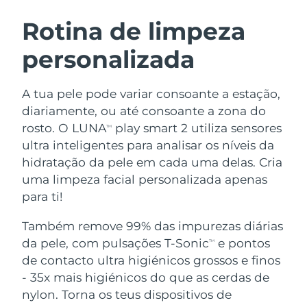
ROTINA DE BELEZA SUECA
Áustria
Entrega prevista
8/11/26
Rotina de limpeza
personalizada
Barein
Entrega prevista
8/12/26
Limpeza facial
Lifting facial
Bélgica
Entrega prevista
8/11/26
A tua pele pode variar consoante a estação,
LUNA™ 4 kit
BEAR™ 2 kit
diariamente, ou até consoante a zona do
Bermudas
Entrega prevista
8/17/26
Anti-aging massage
Microcurrent toning
rosto. O LUNA
play smart 2 utiliza sensores
TM
ultra inteligentes para analisar os níveis da
Bósnia e
Entrega prevista
8/14/26
hidratação da pele em cada uma delas. Cria
Hidratação
Cuidado oral
Herzegovina
LUNA™ 4 Plus
BEAR™ 2 go
uma limpeza facial personalizada apenas
UFO™ 3 kit
issa™ 4
Massage, LED heating
Microcurrent toning on-the-go
para ti!
Brunei
Entrega prevista
8/16/26
TRATAMENTO ANTIENVELHECIMENTO
Deep facial hydration
Hybrid silicone sonic toothbrush
FAQ™
Também remove 99% das impurezas diárias
Bulgária
Entrega prevista
8/11/26
da pele, com pulsações T-Sonic
e pontos
LUNA™ 4 Men
BEAR™ 2 eyes & lips
TM
UFO™ 3 LED
NEW
issa™ 4 plus
de contacto ultra higiénicos grossos e finos
Canadá
For men, anti-aging massage
Microcurrent line smoothing device
Entrega prevista
8/15/26
Near-infrared and red light therapy
- 35x mais higiénicos do que as cerdas de
Smart hybrid silicone sonic toothbrush
device
Chile
nylon. Torna os teus dispositivos de
Entrega prevista
8/15/26
Antienvelhecimento
Tratamentos LED