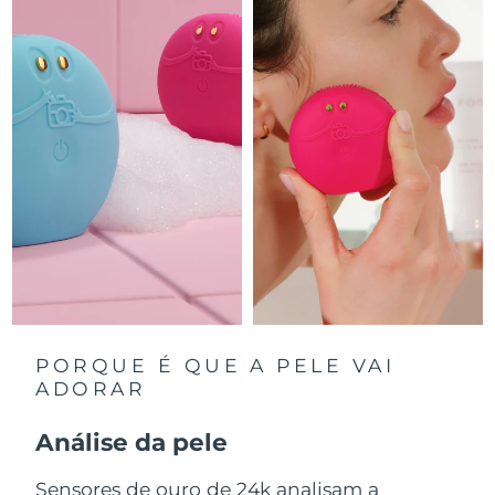
Luxemburgo
Entrega prevista
8/11/26
Macau, RAE da
Entrega prevista
8/13/26
China
Malásia
Entrega prevista
8/14/26
Malta
Entrega prevista
8/11/26
México
Entrega prevista
8/15/26
Mônaco
Entrega prevista
8/12/26
Países Baixos
Entrega prevista
8/11/26
PORQUE É QUE A PELE VAI
ADORAR
Nova Zelândia
Entrega prevista
8/11/26
Análise da pele
Noruega
Entrega prevista
8/11/26
Sensores de ouro de 24k analisam a