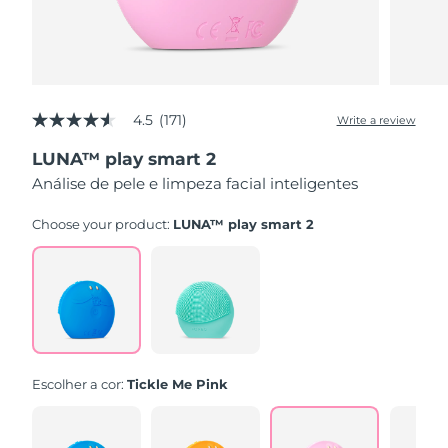
4.5
(171)
Write a review
4.5
out
LUNA™ play smart 2
of
5
Análise de pele e limpeza facial inteligentes
stars,
average
rating
Choose your product:
LUNA™ play smart 2
value.
Read
171
Reviews.
Same
page
link.
Escolher a cor:
Tickle Me Pink