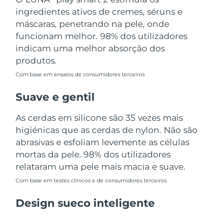
Tailândia
Entrega prevista
8/15/26
ingredientes ativos de cremes, séruns e
máscaras, penetrando na pele, onde
Turquia
Entrega prevista
8/12/26
funcionam melhor. 98% dos utilizadores
indicam uma melhor absorção dos
Emirados Árabes
Entrega prevista
8/12/26
produtos.
Unidos
Com base em ensaios de consumidores terceiros
Reino Unido
Entrega prevista
8/11/26
Suave e gentil
Estados Unidos
Entrega prevista
8/12/26
As cerdas em silicone são 35 vezes mais
higiénicas que as cerdas de nylon. Não são
Uzbequistão
Entrega prevista
8/16/26
abrasivas e esfoliam levemente as células
Vietnã
mortas da pele. 98% dos utilizadores
Entrega prevista
8/17/26
relataram uma pele mais macia e suave.
Com base em testes clínicos e de consumidores terceiros
Design sueco inteligente