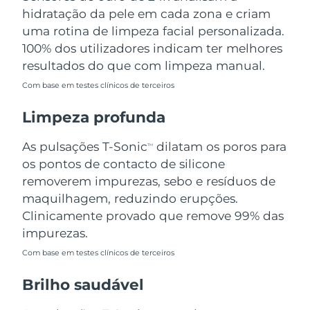
Omã
Entrega prevista
8/14/26
hidratação da pele em cada zona e criam
uma rotina de limpeza facial personalizada.
Filipinas
Entrega prevista
8/14/26
100% dos utilizadores indicam ter melhores
resultados do que com limpeza manual.
Polônia
Entrega prevista
8/12/26
Com base em testes clínicos de terceiros
Portugal
Entrega prevista
8/11/26
Limpeza profunda
Porto Rico
Entrega prevista
8/13/26
As pulsações T-Sonic
dilatam os poros para
TM
os pontos de contacto de silicone
Catar
Entrega prevista
8/12/26
removerem impurezas, sebo e resíduos de
maquilhagem, reduzindo erupções.
Reunião
Entrega prevista
8/16/26
Clinicamente provado que remove 99% das
impurezas.
Romênia
Entrega prevista
8/11/26
Com base em testes clínicos de terceiros
Rússia
Entrega prevista
8/19/26
Brilho saudável
Arábia Saudita
Entrega prevista
8/12/26