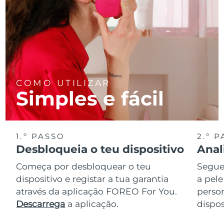
COMO UTILIZAR
Simples e fácil
1.º PASSO
2.º 
Desbloqueia o teu dispositivo
Anal
Começa por desbloquear o teu
Segue 
dispositivo e registar a tua garantia
a pele
através da aplicação FOREO For You.
perso
Descarrega
a aplicação.
dispos