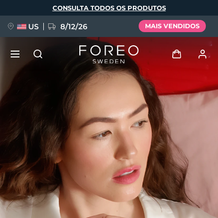
Pular
CONSULTA TODOS OS PRODUTOS
para
o
conteúdo
principal
US
8/12/26
MAIS VENDIDOS
NOVIDADE
Entrar
Idioma
BREAKING NEWS
Perfil de usuário
English
Deutsch
Español
Meus aparelhos
FAQ™ Pure Beauty-Tech Elixir
Français
Italiano
Português
Meus pedidos
Polski
Svenska
Русский
Türkçe
简体中文
繁體中文
Meus endereços
issa™ Teeth Whitening Set
As minhas subscrições