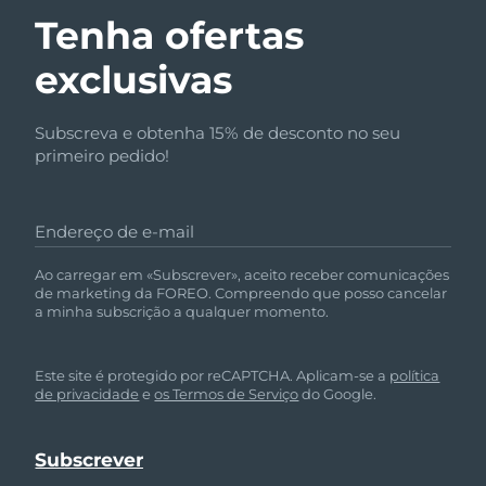
Tenha ofertas
exclusivas
Subscreva e obtenha 15% de desconto no seu
primeiro pedido!
Endereço de e-mail
Ao carregar em «Subscrever», aceito receber comunicações
de marketing da FOREO. Compreendo que posso cancelar
a minha subscrição a qualquer momento.
Este site é protegido por reCAPTCHA. Aplicam-se a
política
de privacidade
e
os Termos de Serviço
do Google.