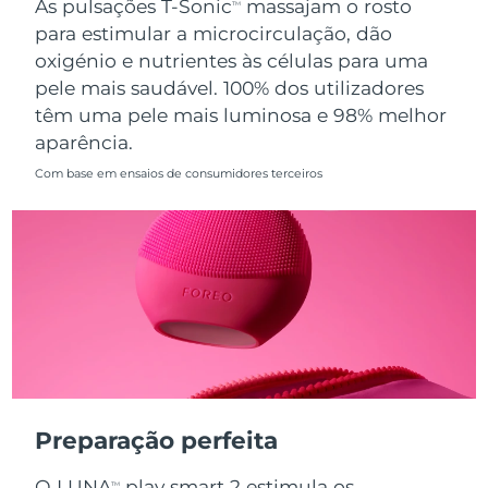
As pulsações T-Sonic
massajam o rosto
TM
para estimular a microcirculação, dão
Singapura
Entrega prevista
8/13/26
oxigénio e nutrientes às células para uma
pele mais saudável. 100% dos utilizadores
Eslováquia
Entrega prevista
8/11/26
têm uma pele mais luminosa e 98% melhor
aparência.
Eslovênia
Entrega prevista
8/11/26
Com base em ensaios de consumidores terceiros
África do Sul
Entrega prevista
8/19/26
Coreia do Sul
Entrega prevista
8/13/26
Espanha
Entrega prevista
8/11/26
Suécia
Entrega prevista
8/11/26
Suíça
Entrega prevista
8/11/26
Preparação perfeita
Taiwan
Entrega prevista
8/16/26
O LUNA
play smart 2 estimula os
TM