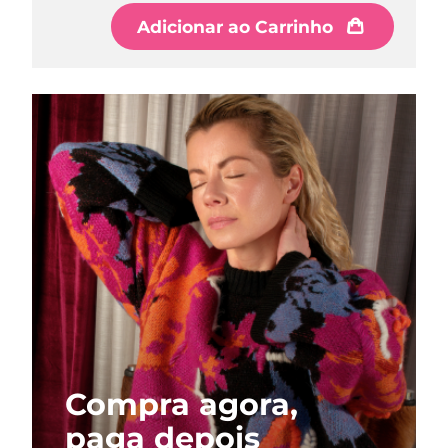
Adicionar ao Carrinho
Adicionar ao Carrinho
Adicionar ao Carrinho
Compra agora,
paga depois