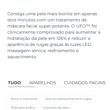
País de envio
Consiga uma pele mais bonita em apenas
Estados Unidos
Entrega prevista
11/8/26
dois minutos com um tratamento de
FAQ™ Dual LED Panel
máscara facial super potente. O UFO
™
foi
Reino Unido
Entrega prevista
10/8/26
clinicamente comprovado para aumentar a
POPULAR
hidratação da pele em 126% e reduzir a
Espanha
Entrega prevista
10/8/26
aparência de rugas graças às luzes LED,
Austrália
massagem sônica, resfriamento e
Entrega prevista
13/8/26
aquecimento.
França
Entrega prevista
10/8/26
Ofertas especiais
Bestsellers
Alemanha
Entrega prevista
10/8/26
TUDO
APARELHOS
CUIDADOS FACIAIS
Canadá
Entrega prevista
14/8/26
Terapia com luz vermelha
Acne e manchas
Anti-envelhecimento e rugas
Austrália
Entrega prevista
13/8/26
Pele sem brilho
Controlo de óleo