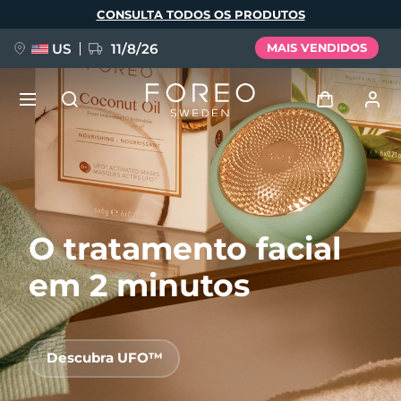
Pular
CONSULTA TODOS OS PRODUTOS
para
o
conteúdo
principal
US
11/8/26
MAIS VENDIDOS
NOVIDADE
Entrar
Idioma
BREAKING NEWS
Perfil de usuário
O tratamento facial
English
Deutsch
Español
Meus aparelhos
FAQ™ Pure Beauty-Tech Elixir
Français
Italiano
Português
em 2 minutos
Meus pedidos
Polski
Svenska
Русский
Türkçe
简体中文
繁體中文
Meus endereços
Descubra UFO™
issa™ Teeth Whitening Set
As minhas subscrições