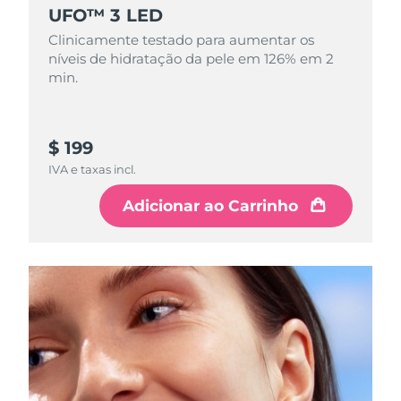
UFO™ 3 LED
Omã
Entrega prevista
13/8/26
Clinicamente testado para aumentar os
Filipinas
Entrega prevista
13/8/26
níveis de hidratação da pele em 126% em 2
min.
Polônia
Entrega prevista
11/8/26
Portugal
Entrega prevista
10/8/26
$ 199
IVA e taxas incl.
Porto Rico
Entrega prevista
12/8/26
Adicionar ao Carrinho
Catar
Entrega prevista
11/8/26
Reunião
Entrega prevista
15/8/26
Romênia
Entrega prevista
10/8/26
Rússia
Entrega prevista
18/8/26
Arábia Saudita
Entrega prevista
11/8/26