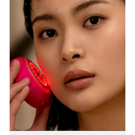
Luxemburgo
Entrega prevista
10/8/26
Macau, RAE da
Entrega prevista
12/8/26
China
Malásia
Entrega prevista
13/8/26
Malta
Entrega prevista
10/8/26
México
Entrega prevista
14/8/26
Mônaco
Entrega prevista
11/8/26
Países Baixos
Entrega prevista
10/8/26
Nova Zelândia
Entrega prevista
10/8/26
Noruega
Entrega prevista
10/8/26