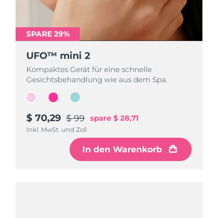
SPARE 29%
SPARE 29%
SPARE 29%
UFO™ mini 2
UFO™ mini 2
UFO™ mini 2
Kompaktes Gerät für eine schnelle
Kompaktes Gerät für eine schnelle
Kompaktes Gerät für eine schnelle
Gesichtsbehandlung wie aus dem Spa.
Gesichtsbehandlung wie aus dem Spa.
Gesichtsbehandlung wie aus dem Spa.
$ 70,29
$ 70,29
$ 70,29
$ 99
$ 99
$ 99
spare
spare
spare
$ 28,71
$ 28,71
$ 28,71
Inkl. MwSt. und Zoll
Inkl. MwSt. und Zoll
Inkl. MwSt. und Zoll
In den Warenkorb
In den Warenkorb
In den Warenkorb