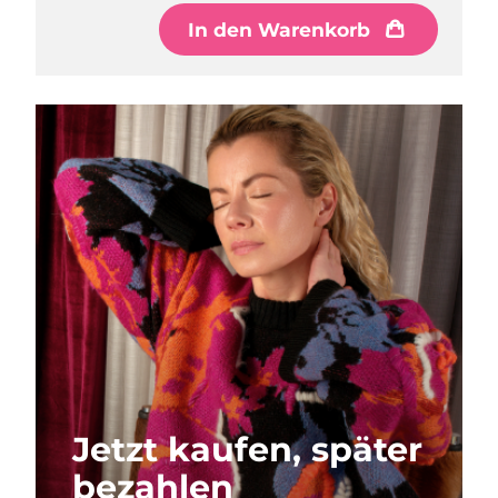
In den Warenkorb
In den Warenkorb
In den Warenkorb
Jetzt kaufen, später
bezahlen