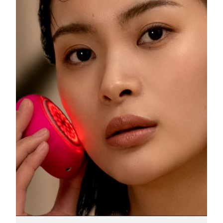
Litauen
Erwartete Lieferung
8/10/26
Luxemburg
Erwartete Lieferung
8/10/26
Sonderverwaltungsregion
Erwartete Lieferung
8/12/26
Macau
Malaysia
Erwartete Lieferung
8/13/26
Malta
Erwartete Lieferung
8/10/26
Mexiko
Erwartete Lieferung
8/14/26
Monaco
Erwartete Lieferung
8/11/26
Niederlande
Erwartete Lieferung
8/10/26
Neuseeland
Erwartete Lieferung
8/10/26