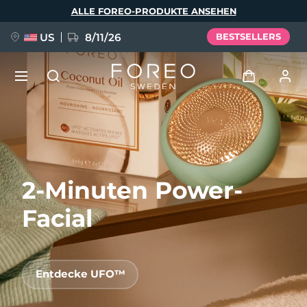
Direkt
ALLE FOREO-PRODUKTE ANSEHEN
zum
Inhalt
US
8/11/26
BESTSELLERS
NEU
Anmelden
Sprache
BREAKING NEWS
Benutzerkonto
2-Minuten Power-
English
Deutsch
Español
Meine Geräte
FAQ™ Pure Beauty-Tech Elixir
Français
Italiano
Português
Facial
Meine Bestellungen
Polski
Svenska
Русский
Türkçe
简体中文
繁體中文
Meine Adressen
Entdecke UFO™
issa™ Teeth Whitening Set
Meine Abonnements