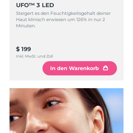
Norwegen
Erwartete Lieferung
8/10/26
UFO™ 3 LED
Steigert es den Feuchtigkeitsgehalt deiner
Oman
Erwartete Lieferung
8/13/26
Haut klinisch erwiesen um 126% in nur 2
Minuten.
Philippinen
Erwartete Lieferung
8/13/26
Polen
Erwartete Lieferung
8/11/26
$ 199
Inkl. MwSt. und Zoll
Portugal
Erwartete Lieferung
8/10/26
In den Warenkorb
Puerto Rico
Erwartete Lieferung
8/12/26
Katar
Erwartete Lieferung
8/11/26
Réunion
Erwartete Lieferung
8/15/26
Rumänien
Erwartete Lieferung
8/10/26
Russland
Erwartete Lieferung
8/18/26