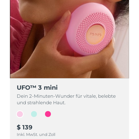
UFO™ 3 mini
UFO™ 3 mini
UFO™ 3 mini
Dein 2-Minuten-Wunder für vitale, belebte
Dein 2-Minuten-Wunder für vitale, belebte
Dein 2-Minuten-Wunder für vitale, belebte
und strahlende Haut.
und strahlende Haut.
und strahlende Haut.
$ 139
$ 139
$ 139
Inkl. MwSt. und Zoll
Inkl. MwSt. und Zoll
Inkl. MwSt. und Zoll