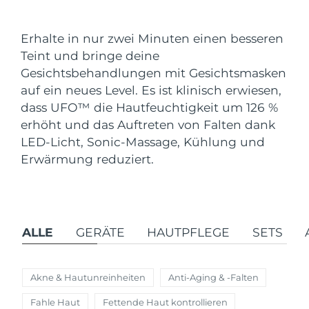
Versandland
Erhalte in nur zwei Minuten einen besseren
Vereinigte Staaten
Erwartete Lieferung
8/11/26
Teint und bringe deine
FAQ™ Dual LED Panel
Gesichtsbehandlungen mit Gesichtsmasken
Vereinigtes
Erwartete Lieferung
8/10/26
auf ein neues Level. Es ist klinisch erwiesen,
Königreich
BELIEBT
dass UFO
™
die Hautfeuchtigkeit um 126 %
Spanien
erhöht und das Auftreten von Falten dank
Erwartete Lieferung
8/10/26
LED-Licht, Sonic-Massage, Kühlung und
Australien
Erwartete Lieferung
8/13/26
Erwärmung reduziert.
Sonderangebote
Bestseller
Frankreich
Erwartete Lieferung
8/10/26
Deutschland
Erwartete Lieferung
8/10/26
ALLE
GERÄTE
HAUTPFLEGE
SETS
Kanada
Erwartete Lieferung
8/14/26
Rot-Lichttherapie
Akne & Hautunreinheiten
Anti-Aging & -Falten
Fahle Haut
Fettende Haut kontrollieren