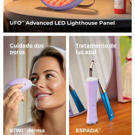
UFO
Advanced LED Lighthouse Panel
TM
Cuidado dos
Tratamento
de
poros
luz azul
KIWI
derma
ESPADA
TM
TM