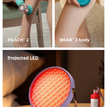
PEACH
2
BEAR
2 body
TM
TM
Projected LED