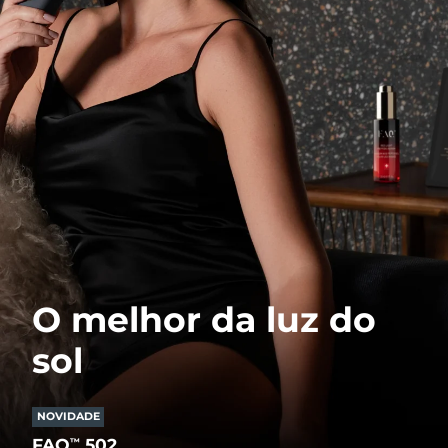
O melhor da luz do
sol
NOVIDADE
FAQ
502
™