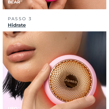
BEAR
TM
Singapura
Entrega prevista
8/10/26
PASSO 3
Eslováquia
Entrega prevista
8/8/26
Hidrate
Eslovênia
Entrega prevista
8/8/26
África do Sul
Entrega prevista
8/16/26
Coreia do Sul
Entrega prevista
8/10/26
Espanha
Entrega prevista
8/8/26
Suécia
Entrega prevista
8/8/26
Suíça
Entrega prevista
8/8/26
Taiwan
Entrega prevista
8/13/26
UFO
TM