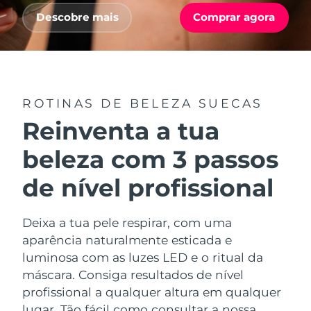
Serum
issa™ Teeth Whitening Gel
Advanced pore care essentials
Descobre mais
Comprar agora
For healthy hair
18% PAP
Israel
Entrega prevista
8/12/26
Cosméticos
Homens
Itália
Entrega prevista
8/8/26
Japão
Entrega prevista
8/11/26
ROTINAS DE BELEZA SUECAS
Comprar todos
Reinventa a tua
Jersey
Entrega prevista
8/13/26
beleza com 3 passos
Cazaquistão
Entrega prevista
8/10/26
FOREO APP
de nível profissional
Kuwait
Entrega prevista
8/8/26
SOBRE
Deixa a tua pele respirar, com uma
Letônia
Entrega prevista
8/8/26
aparência naturalmente esticada e
luminosa com as luzes LED e o ritual da
Líbano
Entrega prevista
8/9/26
máscara. Consiga resultados de nível
profissional a qualquer altura em qualquer
Lituânia
Entrega prevista
8/8/26
lugar. Tão fácil como consultar a nossa