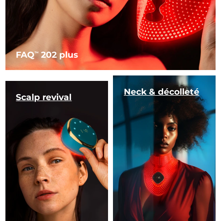
FAQ
202 plus
TM
Neck & décolleté
Scalp revival