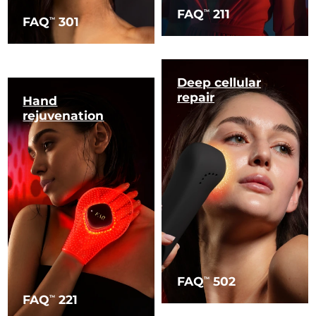
FAQ
211
TM
FAQ
301
TM
Deep cellular
repair
Hand
rejuvenation
FAQ
502
TM
FAQ
221
TM