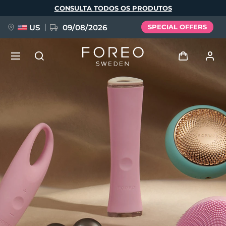
Pular
CONSULTA TODOS OS PRODUTOS
para
o
conteúdo
principal
US
09/08/2026
SPECIAL OFFERS
NOVIDADE
Entrar
Idioma
BREAKING NEWS
Perfil de usuário
English
Deutsch
Español
Meus aparelhos
FAQ™ Pure Beauty-Tech Elixir
Français
Italiano
Português
Meus pedidos
Polski
Svenska
Русский
Türkçe
简体中文
繁體中文
Meus endereços
issa™ Teeth Whitening Set
As minhas subscrições