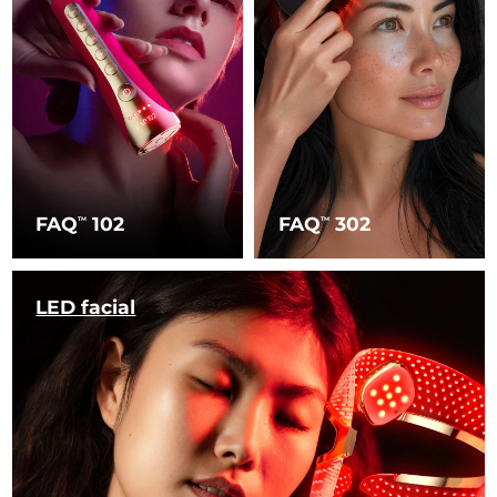
FAQ
102
FAQ
302
TM
TM
LED facial