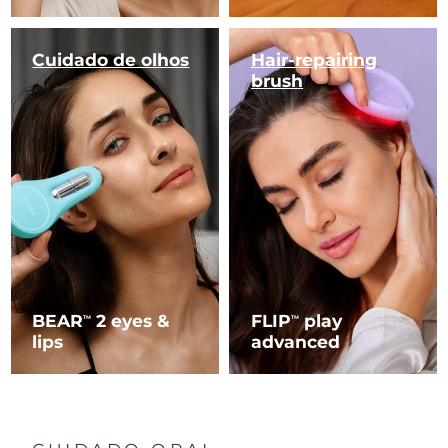
Cuidado de olhos
Hair-repairing
brush
BEAR
2 eyes &
FLIP
play
TM
TM
lips
advanced