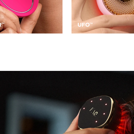
R
UFO
TM
TM