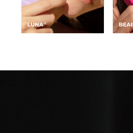
LUNA
BEA
TM