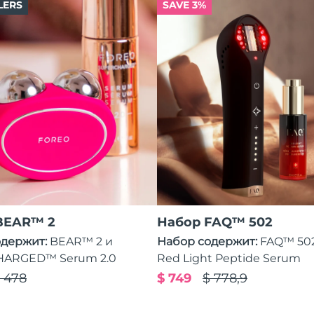
LERS
SAVE 3%
BEAR™ 2
Набор FAQ™ 502
одержит:
BEAR™ 2 и
Набор содержит:
FAQ™ 50
ARGED™ Serum 2.0
Red Light Peptide Serum
 478
$ 749
$ 778,9