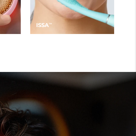
ISSA
TM