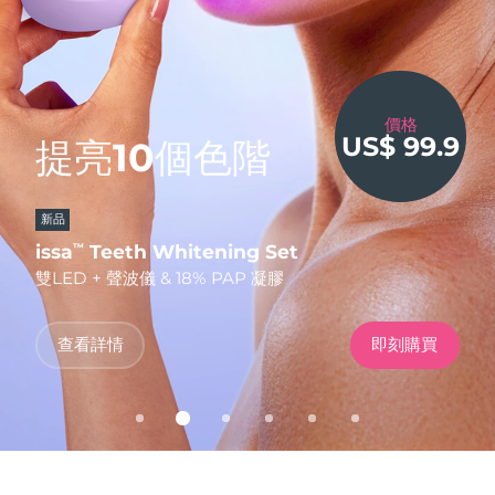
發貨國家
美國
預計送達日期
8/11/26
美容偶像，
FAQ™ Dual LED Panel
英國
價格
預計送達日期
8/10/26
低至
US$ 99.9
提亮10個色階
臻於完美。
50%
無創提拉
千載難逢
熱門產品
西班牙
預計送達日期
8/10/26
FOREO 效果，
憑碼立享
低至
5折
新品
FDA-CLEARED
更划算！
澳洲
預計送達日期
8/13/26
憑碼立享
LUNA™ 限時閃購
issa
FAQ
BEAR
Teeth Whitening Set
202 plus
2
™
™
TM
LUNA
全食
™
法國
雙LED + 聲波儀 & 18% PAP 凝膠
全新升級版抗老化LED面罩
智能微電流美容儀
預計送達日期
8/10/26
特別優惠
暢銷產品
德國
預計送達日期
8/10/26
使用優惠碼
查看詳情
立即購買
查看詳情
發現更多
即刻購買
立即購買
立即購買
加拿大
預計送達日期
8/14/26
紅光療法
澳洲
預計送達日期
8/13/26