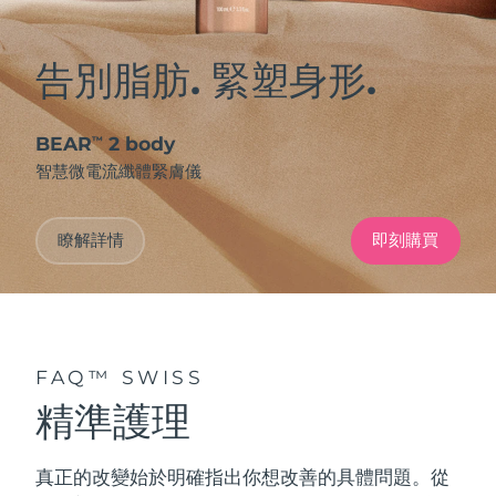
告別脂肪. 緊塑身形.
BEAR
2 body
™
智慧微電流纖體緊膚儀
瞭解詳情
即刻購買
FAQ™ SWISS
精準護理
真正的改變始於明確指出你想改善的具體問題。從