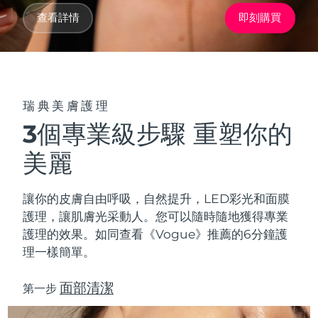
Advanced pore care essentials
以色列
預計送達日期
8/14/26
For healthy hair
18% PAP
查看詳情
即刻購買
護膚品
男士
義大利
預計送達日期
8/10/26
日本
預計送達日期
8/13/26
澤西島
預計送達日期
8/15/26
瑞典美膚護理
全部購買
3個專業級步驟 重塑你的
哈薩克
預計送達日期
8/12/26
美麗
FOREO APP
科威特
預計送達日期
8/10/26
關於我們
讓你的皮膚自由呼吸，自然提升，LED彩光和
面膜
拉脫維亞
預計送達日期
8/10/26
護理，讓肌膚光采動人。您可以隨時隨地獲得專業
護理的效果。如同查看《Vogue》推薦的6分鐘護
黎巴嫩
預計送達日期
8/11/26
理一樣簡單。
立陶宛
預計送達日期
8/10/26
面部清潔
第一步
盧森堡
預計送達日期
8/10/26