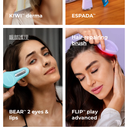
KIWI
derma
ESPADA
TM
TM
眼部護理
Hair-repairing
brush
BEAR
2 eyes &
FLIP
play
TM
TM
lips
advanced