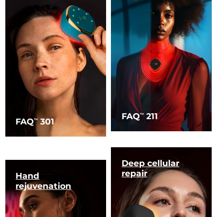
FAQ
211
TM
FAQ
301
TM
Deep cellular
repair
Hand
rejuvenation