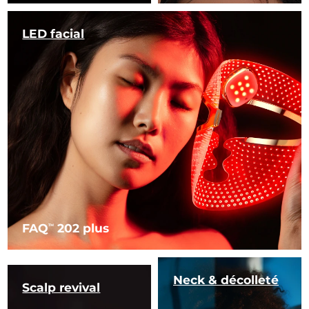
LED facial
FAQ
202 plus
TM
Neck & décolleté
Scalp revival