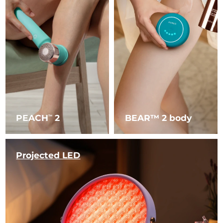
PEACH
2
BEAR™ 2 body
TM
Projected LED