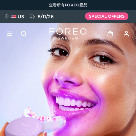
移
查看所有FOREO產品
至
主
內
容
US
8/11/26
SPECIAL OFFERS
新品
登入
語言
BREAKING NEWS
用戶信息
English
Deutsch
Español
我的設備
FAQ™ Pure Beauty-Tech Elixir
Français
Italiano
Português
我的訂單
Polski
Svenska
Русский
Türkçe
简体中文
繁體中文
我的地址
issa™ Teeth Whitening Set
我的訂閱