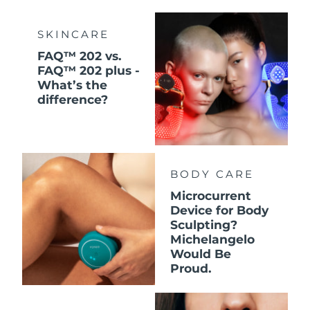
SKINCARE
FAQ™ 202 vs.
FAQ™ 202 plus -
What’s the
difference?
BODY CARE
Microcurrent
Device for Body
Sculpting?
Michelangelo
Would Be
Proud.