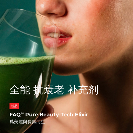
Professional IPL hair removal device
Microcurrent body toning
All hair treatments
All FAQ™ skincare
德國
預計送達日期
8/10/26
FAQ™產品
FAQ™產品
痘肌護理
眼部護理
直布羅陀
PEACH™ 2
LUNA™ 4 body
預計送達日期
8/14/26
FAQ™ products
All anti-aging treatments
All LED treatments
ESPADA™ 2 plus
BEAR™ 2 eyes & lips
IPL hair removal
Massaging body brush
All toning treatments
希臘
預計送達日期
8/10/26
Recurring acne LED therapy
Microcurrent line smoothing device
中國香港特別行政區
預計送達日期
8/11/26
PEACH™ 2 go
SUPERCHARGED™ serum
護發
毛孔護理
ESPADA™ 2
IRIS™ 2
Travel-friendly IPL hair removal
Firming body serum
匈牙利
LUNA™ 4 hair
預計送達日期
8/10/26
KIWI™ derma
Acne treatment device
Rejuvenating eye massager
NEW
2-in-1 LED scalp massager
Diamond microdermabrasion .
冰島
預計送達日期
8/11/26
PEACH™ Cooling Prep Gel
全能 抗衰老 补充剂
ESPADA™ Blemish Solution
眼部護膚
牙齒美白
Cooling IPL hair removal gel
印尼
預計送達日期
8/8/26
FLIP™ play advanced
KIWI™
Concentrated acne gel
Advanced eye care treatment
issa™ Teeth Whitening Set
LED light hairbrush
Blackhead remover
愛爾蘭
預計送達日期
8/10/26
新品
更多的
Dual LED + sonic device & 18% PAP gel
FAQ
Pure Beauty-Tech Elixir
™
ESPADA™ 設備
眼部護理設備
曼島
預計送達日期
8/12/26
LUNA™ Dual-Peptide Scalp
爲美麗與長壽而生
KIWI™ 皮肤护理
All acne treatment devices
All revitalizing eye massagers
Serum
issa™ Teeth Whitening Gel