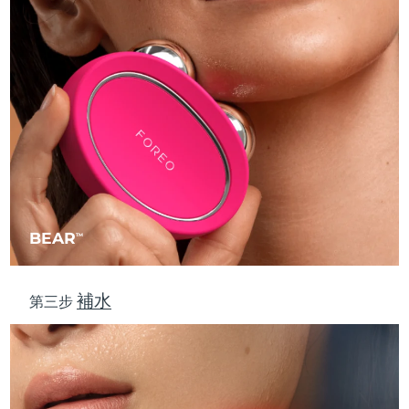
波蘭
預計送達日期
8/11/26
葡萄牙
預計送達日期
8/10/26
波多黎各
預計送達日期
8/12/26
卡達
預計送達日期
8/11/26
留尼旺
預計送達日期
8/15/26
BEAR
TM
羅馬尼亞
預計送達日期
8/10/26
補水
俄羅斯
預計送達日期
8/18/26
第三步
沙烏地阿拉伯
預計送達日期
8/11/26
新加坡
預計送達日期
8/12/26