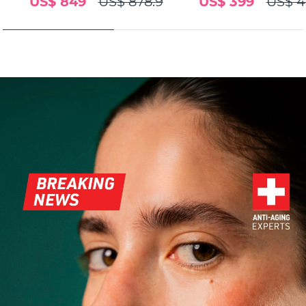
US$ 849
US$ 878.9
US$ 399
US$ 4
FAQ™ 101
FAQ™ 201
中國
LUNA™ 4 mini
面部提拉護理
預計送達日期
8/10/26
NEW
issa™ 4 smile
UFO™ 3 mini
Clinical anti-aging
LED mask
For young skin, T-zone
Premium anti-aging skincare
哥倫比亞
預計送達日期
8/14/26
Hybrid silicone sonic toothbrush
Red light therapy device for young skin
生髮
肌膚年輕化
克羅埃西亞
預計送達日期
8/10/26
FAQ™ 102
FAQ™ 202
LUNA™ 4 go
BEAR™ 設備
FAQ™ 301
FAQ™ 501
issa™ 4 baby
UFO™ 3 go
Advanced clinical anti-aging
LED mask
For travel or gym bag
All premium facelift devices
NEW
賽普勒斯
預計送達日期
8/11/26
LED hair strengthening scalp massager
Full-Spectrum Red Light Therapy
For ages 0-3
Portable red light therapy
捷克
預計送達日期
8/10/26
FAQ™ 103
FAQ™ 211
LUNA™護膚
保健品
FAQ™ Scalp Serum
FAQ™ 502
issa™ Teeth Whitening Set
面膜
Luxurious clinical anti-aging set
Anti-aging neck & décolleté LED mask
Premium cleansers & balm
丹麥
預計送達日期
8/10/26
Scalp recovery probiotic serum
Full-Spectrum Red Light Therapy
Dual LED + sonic device & 18% PAP gel
Rejuvenation & hydration
專業治療
愛沙尼亞
預計送達日期
8/10/26
FAQ™ P1 Primer
FAQ™ 221
LUNA™ 設備
FAQ™護膚品
ISSA™ 設備
UFO™ 設備
Manuka honey primer
Anti-aging LED hand mask
芬蘭
FAQ™ Red Light Serum
預計送達日期
8/10/26
All facial cleansing devices
All FAQ™ skincare
All silicone sonic toothbrushes
All deep facial hydration devices
法國
預計送達日期
8/10/26
脫毛
身體護理
FAQ™護膚品
FAQ™護膚品
PEACH™ 2 Pro Max
BEAR™ 2 body
FAQ™產品
FAQ™ skincare
法屬玻里尼西亞
預計送達日期
8/14/26
All FAQ™ skincare
All FAQ™ skincare