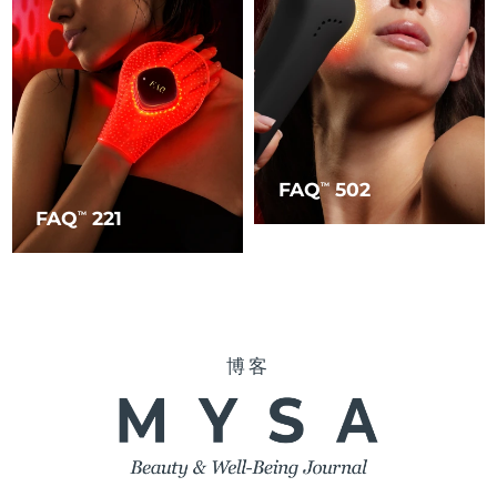
FAQ
502
TM
FAQ
221
TM
博客