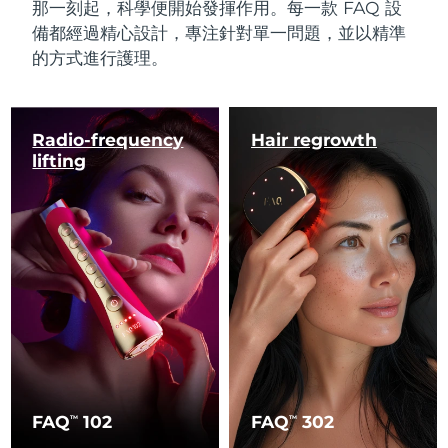
那一刻起，科學便開始發揮作用。每一款 FAQ 設
備都經過精心設計，專注針對單一問題，並以精準
的方式進行護理。
Radio-frequency
Hair regrowth
lifting
FAQ
102
FAQ
302
TM
TM