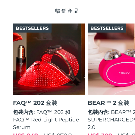
瑞典美膚護理
奧地利
預計送達日期
8/10/26
暢銷產品
巴林
預計送達日期
8/11/26
BESTSELLERS
BESTSELLERS
面部清潔
緊致提拉
比利時
預計送達日期
8/10/26
LUNA™ 4 套裝
BEAR™ 2 套裝
百慕達
預計送達日期
8/16/26
Anti-aging massage
Microcurrent toning
波士尼亞與赫塞哥維納
預計送達日期
8/13/26
補水保濕
口腔護理
LUNA™ 4 Plus
BEAR™ 2 go
汶萊
預計送達日期
8/15/26
UFO™ 3 套裝
issa™ 4
Massage, LED heating
Microcurrent toning on-the-go
FAQ™ 抗老護理
Deep facial hydration
Hybrid silicone sonic toothbrush
保加利亞
預計送達日期
8/10/26
FAQ™ 202 套裝
BEAR™ 2 套裝
NEW
LUNA™ 4 Men
BEAR™ 2 eyes & lips
加拿大
預計送達日期
8/14/26
UFO™ 3 LED
包裝內含:
FAQ™ 202 和
包裝內含:
BEAR™ 
issa™ 4 plus
For men, anti-aging massage
Microcurrent line smoothing device
Near-infrared and red light therapy
FAQ™ Red Light Peptide
SUPERCHARGED
Smart hybrid silicone sonic toothbrush
智利
預計送達日期
8/14/26
device
抗老
LED 護理
Serum
2.0