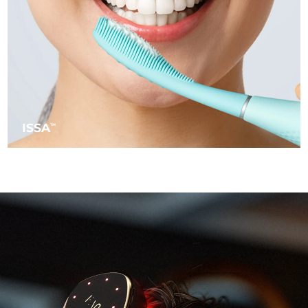
阿拉伯聯合大公國
預計送達日期
8/11/26
英國
預計送達日期
8/10/26
美國
預計送達日期
8/11/26
烏茲別克
ISSA
預計送達日期
8/15/26
TM
越南
預計送達日期
8/16/26