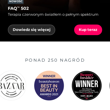
NOWOŚĆ
FAQ
502
™
Terapia czerwonym światłem o pełnym spektrum
Dowiedz się więcej
Kup teraz
PONAD 250 NAGRÓD