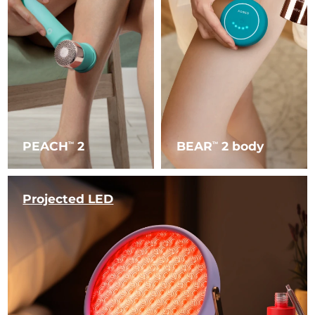
PEACH
2
BEAR
2 body
TM
TM
Projected LED