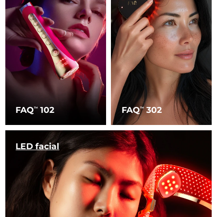
FAQ
102
FAQ
302
TM
TM
LED facial