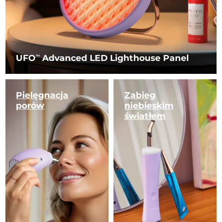
UFO
Advanced LED Lighthouse Panel
TM
Pielęgnacja
Zabieg
porów
niebieskim
światłem