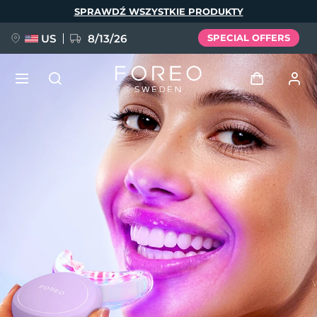
Przejdź
SPRAWDŹ WSZYSTKIE PRODUKTY
do
treści
US
8/13/26
SPECIAL OFFERS
NOWOŚĆ
Zaloguj
Język
BREAKING NEWS
Profil użytkownika
English
Deutsch
Español
Moje urządzenia
FAQ™ Pure Beauty-Tech Elixir
Français
Italiano
Português
Moje zamówienia
Polski
Svenska
Русский
Türkçe
简体中文
繁體中文
Moje adresy
issa™ Teeth Whitening Set
Moje subskrypcje