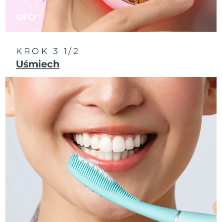
Oczekiwany czas dostawy
Portoryko
14/8/26
UFO
TM
Oczekiwany czas dostawy
Katar
13/8/26
KROK 3 1/2
Uśmiech
Oczekiwany czas dostawy
Reunion
17/8/26
Oczekiwany czas dostawy
Rumunia
12/8/26
Oczekiwany czas dostawy
Rosja
20/8/26
Oczekiwany czas dostawy
Arabia Saudyjska
13/8/26
Oczekiwany czas dostawy
Singapur
14/8/26
Oczekiwany czas dostawy
Słowacja