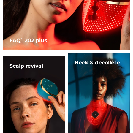
FAQ
202 plus
TM
Neck & décolleté
Scalp revival