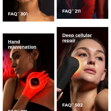
FAQ
211
TM
FAQ
301
TM
Deep cellular
repair
Hand
rejuvenation
FAQ
502
TM
TM