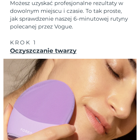
Możesz uzyskać profesjonalne rezultaty w
dowolnym miejscu i czasie. To tak proste,
Oczekiwany czas dostawy
Izrael
16/8/26
jak sprawdzenie naszej 6-minutowej rutyny
polecanej przez Vogue.
Oczekiwany czas dostawy
Włochy
12/8/26
KROK 1
Oczekiwany czas dostawy
Oczyszczanie twarzy
Japonia
15/8/26
Oczekiwany czas dostawy
Jersey
17/8/26
Oczekiwany czas dostawy
Kazachstan
14/8/26
Oczekiwany czas dostawy
Kuwejt
12/8/26
Oczekiwany czas dostawy
Łotwa
12/8/26