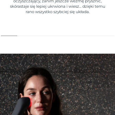
oczyszczający, zanim jeszcze wezmę prysznic,
skórastaje się lepiej ukrwiona i wiesz... dzięki temu
rano wszystko szybciej się układa.