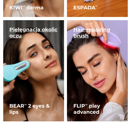
KIWI
derma
ESPADA
TM
TM
Pielęgnacja okolic
Hair-repairing
oczu
brush
BEAR
2 eyes &
FLIP
play
TM
TM
lips
advanced