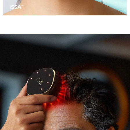
12/8/26
ISSA
TM
Oczekiwany czas dostawy
Słowenia
12/8/26
Republika
Oczekiwany czas dostawy
Południowej Afryki
20/8/26
Oczekiwany czas dostawy
Korea Południowa
14/8/26
Oczekiwany czas dostawy
Hiszpania
12/8/26
Oczekiwany czas dostawy
Szwecja
12/8/26
Oczekiwany czas dostawy
Szwajcaria
12/8/26
Oczekiwany czas dostawy
Tajwan
17/8/26