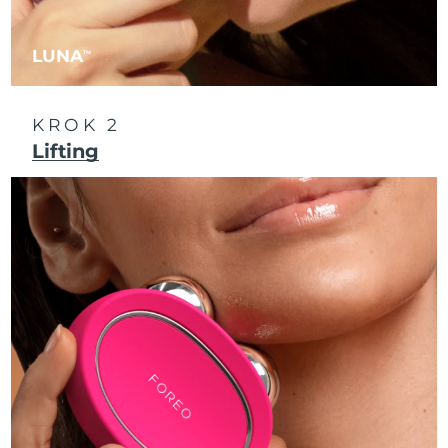
Oczekiwany czas dostawy
Liban
13/8/26
LUNA
TM
Oczekiwany czas dostawy
Litwa
12/8/26
KROK 2
Oczekiwany czas dostawy
Luksemburg
12/8/26
Lifting
Oczekiwany czas dostawy
SRA Makau (Chiny)
14/8/26
Oczekiwany czas dostawy
Malezja
15/8/26
Oczekiwany czas dostawy
Malta
12/8/26
Oczekiwany czas dostawy
Meksyk
16/8/26
Oczekiwany czas dostawy
Monako
13/8/26