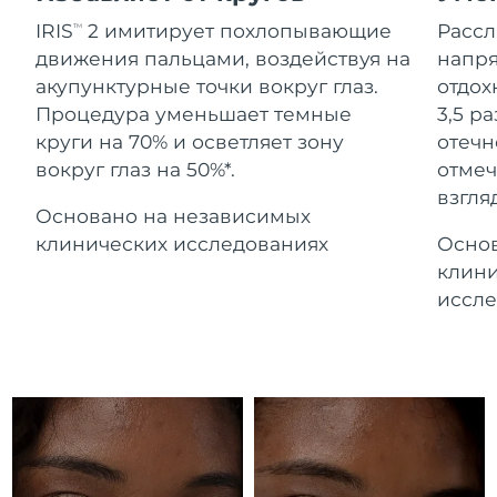
Advanced pore care essentials
For healthy hair
Ожидаемая дата доставки
18% PAP
Гибралтар
IRIS
2 имитирует похлопывающие
Расс
TM
Косметика
Для мужчин
8/14/26
движения пальцами, воздействуя на
напря
Ожидаемая дата доставки
акупунктурные точки вокруг глаз.
отдох
Греция
8/10/26
Процедура уменьшает темные
3,5 р
круги на 70% и осветляет зону
отечн
Ожидаемая дата доставки
Гонконг (САР)
вокруг глаз на 50%*.
отмеч
8/11/26
Купить
взгляд
Основано на независимых
Ожидаемая дата доставки
Венгрия
8/10/26
клинических исследованиях
Основ
FOREO APP
клини
Ожидаемая дата доставки
Исландия
иссле
8/11/26
ПОДРОБНЕЕ
Ожидаемая дата доставки
Индонезия
8/8/26
Ожидаемая дата доставки
Ирландия
8/10/26
Ожидаемая дата доставки
о-в Мэн