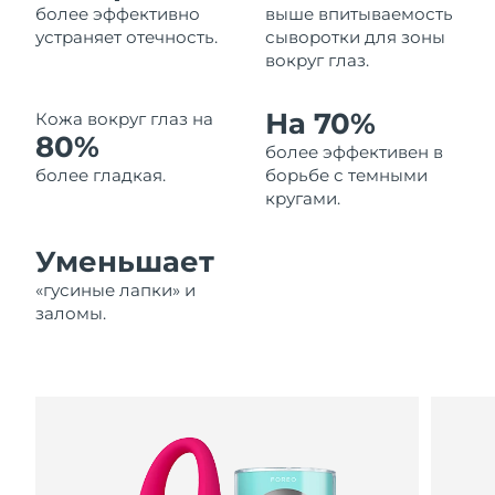
более эффективно
выше впитываемость
Ожидаемая дата доставки
Ливан
устраняет отечность.
сыворотки для зоны
8/11/26
вокруг глаз.
Ожидаемая дата доставки
Литва
8/10/26
На 70%
Кожа вокруг глаз на
80%
более эффективен в
Ожидаемая дата доставки
Люксембург
8/10/26
более гладкая.
борьбе с темными
кругами.
Ожидаемая дата доставки
Макао (САР)
8/12/26
Уменьшает
Ожидаемая дата доставки
«гусиные лапки» и
Малайзия
8/13/26
заломы.
Ожидаемая дата доставки
Мальта
8/10/26
Ожидаемая дата доставки
Мексика
8/14/26
Ожидаемая дата доставки
Монако