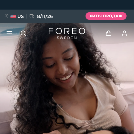
Перейти
к
основному
содержанию
US
8/11/26
ХИТЫ ПРОДАЖ
НОВИНКА
Войти
Язык
BREAKING NEWS
Профиль пользователя
English
Deutsch
Español
Мои приборы
FAQ™ Pure Beauty-Tech Elixir
Français
Italiano
Português
Мои заказы
Polski
Svenska
Русский
Türkçe
简体中文
繁體中文
Мои адреса
issa™ Teeth Whitening Set
Мои подписки