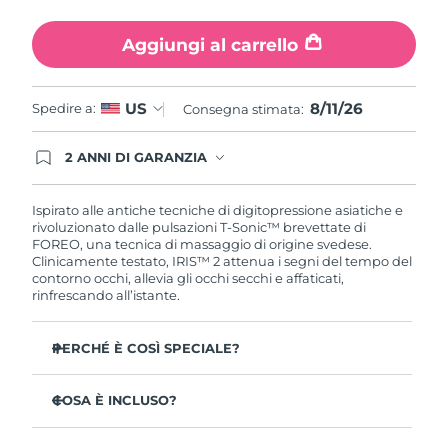
Turchia
Consegna stimata
8/11/26
Aggiungi al carrello
Emirati Arabi Uniti
Consegna stimata
8/11/26
8/11/26
US
Spedire a:
Regno Unito
Consegna stimata:
Consegna stimata
8/10/26
Stati Uniti
2 ANNI DI GARANZIA
Consegna stimata
8/11/26
Gli ordini registrati oggi avranno una copertura
completa della garanzia FOREO. Questo significa
Uzbekistan
Consegna stimata
8/15/26
che, in caso di difetti nei primi 2 anni dalla data di
Ispirato alle antiche tecniche di digitopressione asiatiche e
acquisto, FOREO sostituirà il tuo prodotto
rivoluzionato dalle pulsazioni T-Sonic™ brevettate di
gratuitamente.
FOREO, una tecnica di massaggio di origine svedese.
Vietnam
Consegna stimata
8/16/26
Clinicamente testato, IRIS™ 2 attenua i segni del tempo del
contorno occhi, allevia gli occhi secchi e affaticati,
rinfrescando all’istante.
PERCHÉ È COSÌ SPECIALE?
Approvato dagli oftalmologi come trattamento sicuro
ed efficace per il contorno occhi.
COSA È INCLUSO?
3,5 volte più efficace nel ridurre le borse sotto gli occhi*
IRIS
2
™