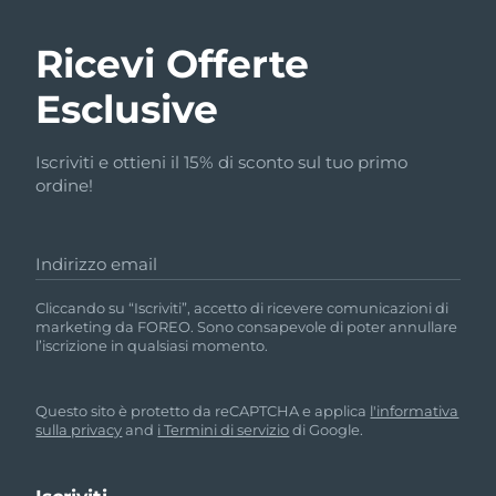
Ricevi Offerte
Esclusive
Iscriviti e ottieni il 15% di sconto sul tuo primo
ordine!
Indirizzo email
Cliccando su “Iscriviti”, accetto di ricevere comunicazioni di
marketing da FOREO. Sono consapevole di poter annullare
l’iscrizione in qualsiasi momento.
Questo sito è protetto da reCAPTCHA e applica
l'informativa
sulla privacy
and
i Termini di servizio
di Google.