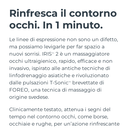
ROUTINE BEAUTY SVEDESI
Austria
Consegna stimata
8/10/26
Rinfresca il contorno
occhi. In 1 minuto.
Bahrein
Consegna stimata
8/11/26
Detersione viso
Lifting viso
Belgio
Consegna stimata
8/10/26
Le linee di espressione non sono un difetto,
LUNA™ 4 pacchetto
BEAR™ 2 pacchetto
ma possiamo levigarle per far spazio a
Bermuda
Consegna stimata
8/16/26
Anti-aging massage
Microcurrent toning
nuovi sorrisi. IRIS
2 è un massaggiatore
TM
occhi ultraigienico, rapido, efficace e non
Bosnia ed
Consegna stimata
8/13/26
invasivo, ispirato alle antiche tecniche di
Idratazione
Igiene orale
Erzegovina
LUNA™ 4 Plus
BEAR™ 2 go
linfodrenaggio asiatiche e rivoluzionato
UFO™ 3 pacchetto
issa™ 4
Massage, LED heating
Microcurrent toning on-the-go
dalle pulsazioni T-Sonic
brevettate di
Brunei
Consegna stimata
8/15/26
TM
TRATTAMENTI ANTI-AGE FAQ™
Deep facial hydration
Hybrid silicone sonic toothbrush
FOREO, una tecnica di massaggio di
Bulgaria
origine svedese.
Consegna stimata
8/10/26
NEW
LUNA™ 4 Men
BEAR™ 2 eyes & lips
UFO™ 3 LED
issa™ 4 plus
Clinicamente testato, attenua i segni del
Canada
For men, anti-aging massage
Microcurrent line smoothing device
Consegna stimata
8/14/26
Near-infrared and red light therapy
tempo nel contorno occhi, come borse,
Smart hybrid silicone sonic toothbrush
device
Anti-age
Trattamenti LED
Cile
occhiaie e rughe, per un’azione rinfrescante
Consegna stimata
8/14/26