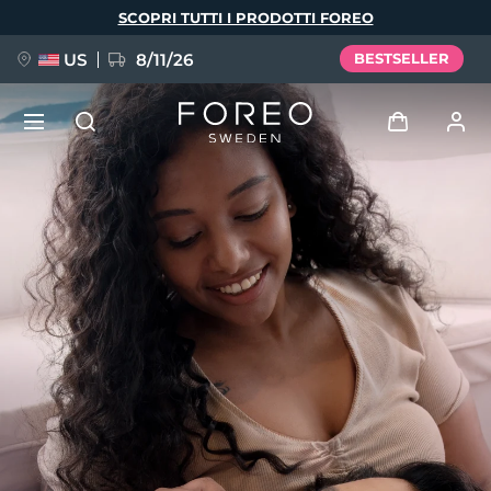
Salta
SCOPRI TUTTI I PRODOTTI FOREO
al
contenuto
principale
US
8/11/26
BESTSELLER
NUOVO
Accedi
Lingua
BREAKING NEWS
Profilo utente
English
Deutsch
Español
I miei dispositivi
FAQ™ Pure Beauty-Tech Elixir
Français
Italiano
Português
I miei ordini
Polski
Svenska
Русский
Türkçe
简体中文
繁體中文
I miei indirizzi
issa™ Teeth Whitening Set
I miei abbonamenti