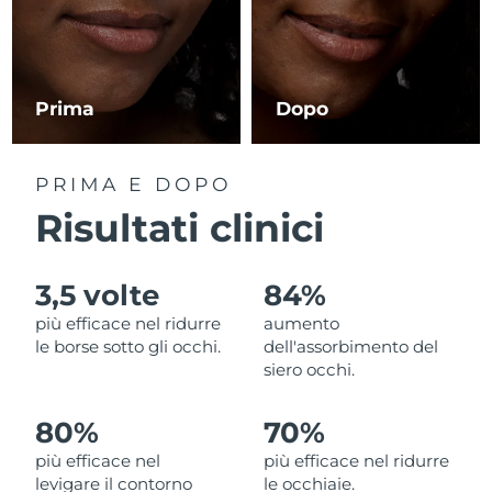
RAS di Macao
Consegna stimata
8/12/26
Malaysia
Consegna stimata
8/13/26
Prima
Dopo
Malta
Consegna stimata
8/10/26
PRIMA E DOPO
Messico
Consegna stimata
8/14/26
Risultati clinici
Monaco
Consegna stimata
8/11/26
3,5 volte
84%
Paesi Bassi
Consegna stimata
8/10/26
più efficace nel ridurre
aumento
le borse sotto gli occhi.
dell'assorbimento del
Nuova Zelanda
Consegna stimata
8/10/26
siero occhi.
Norvegia
Consegna stimata
8/10/26
80%
70%
più efficace nel
più efficace nel ridurre
Oman
Consegna stimata
8/13/26
levigare il contorno
le occhiaie.