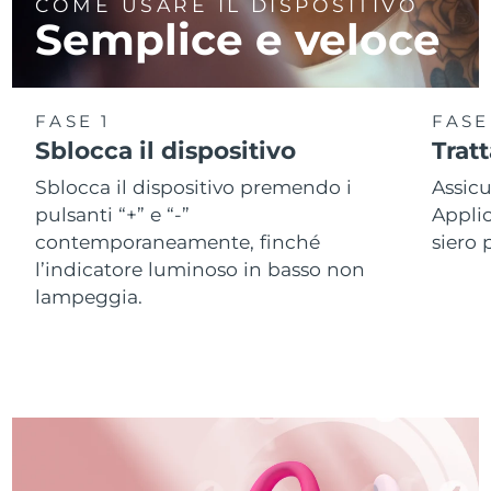
COME USARE IL DISPOSITIVO
Semplice e veloce
FASE 1
FASE
Sblocca il dispositivo
Trat
Sblocca il dispositivo premendo i
Assicu
pulsanti “+” e “-”
Applic
contemporaneamente, finché
siero 
l’indicatore luminoso in basso non
lampeggia.