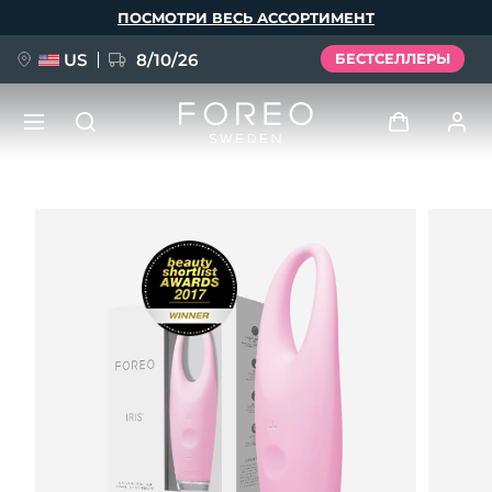
Перейти
ПОСМОТРИ ВЕСЬ АССОРТИМЕНТ
к
основному
содержанию
US
8/10/26
БЕСТСЕЛЛЕРЫ
НОВИНКА
Войти
Язык
BREAKING NEWS
Профиль пользователя
English
Deutsch
Español
Мои приборы
FAQ™ Pure Beauty-Tech Elixir
Français
Italiano
Português
Мои заказы
Polski
Svenska
Русский
Türkçe
简体中文
繁體中文
Мои адреса
issa™ Teeth Whitening Set
Мои подписки