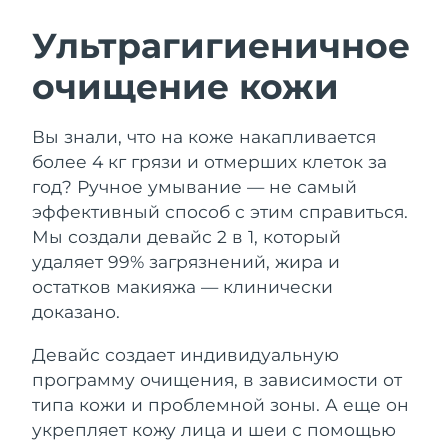
ШВЕДСКИЙ УХОД ЗА КОЖЕЙ
Ультрагигиеничное
очищение кожи
Ожидаемая дата доставки
Австралия
12/08/2026
Очищение кожи
Лифтинг
Вы знали, что на коже накапливается
Ожидаемая дата доставки
Австрия
LUNA™ 4 набор
BEAR™ 2 набор
09/08/2026
более 4 кг грязи и отмерших клеток за
Anti-aging massage
Microcurrent toning
год? Ручное умывание — не самый
Ожидаемая дата доставки
Бахрейн
эффективный способ с этим справиться.
10/08/2026
Мы создали девайс 2 в 1, который
Увлажнение
Забота о полости рта
LUNA™ 4 Plus
BEAR™ 2 go
удаляет 99% загрязнений, жира и
Ожидаемая дата доставки
Бельгия
UFO™ 3 набор
issa™ 4
09/08/2026
Massage, LED heating
Microcurrent toning on-the-go
остатков макияжа — клинически
FAQ™ АНТИВОЗРАСТНОЙ УХОД
Deep facial hydration
Hybrid silicone sonic toothbrush
доказано.
Ожидаемая дата доставки
Бермудские о-ва
15/08/2026
NEW
Девайс создает индивидуальную
LUNA™ 4 Men
BEAR™ 2 eyes & lips
UFO™ 3 LED
issa™ 4 plus
программу очищения, в зависимости от
For men, anti-aging massage
Microcurrent line smoothing device
Босния и
Ожидаемая дата доставки
Near-infrared and red light therapy
типа кожи и проблемной зоны. А еще он
Smart hybrid silicone sonic toothbrush
Герцеговина
12/08/2026
device
Омоложение
LED-процедуры
укрепляет кожу лица и шеи с помощью