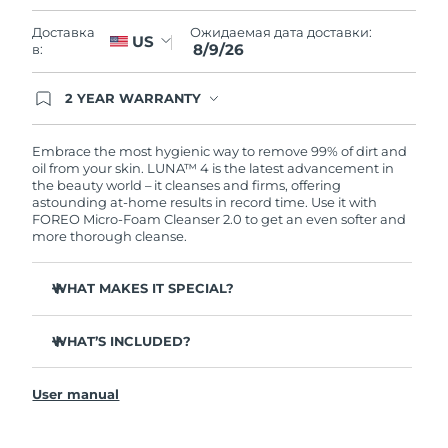
Словакия
09/08/2026
Ожидаемая дата доставки:
Доставка
US
8/9/26
в:
Ожидаемая дата доставки
Словения
09/08/2026
2 YEAR WARRANTY
Южно-Африканская
Ordering today registers you for full FOREO
Ожидаемая дата доставки
warranty coverage. This means if you experience
Республика
17/08/2026
issues within 2-year of purchase, FOREO will
Embrace the most hygienic way to remove 99% of dirt and
replace your product free of charge.
oil from your skin. LUNA™ 4 is the latest advancement in
Ожидаемая дата доставки
the beauty world – it cleanses and firms, offering
Республика Корея
11/08/2026
astounding at-home results in record time. Use it with
FOREO Micro-Foam Cleanser 2.0 to get an even softer and
more thorough cleanse.
Ожидаемая дата доставки
Испания
09/08/2026
WHAT MAKES IT SPECIAL?
Ожидаемая дата доставки
Швеция
09/08/2026
96% of users report healthier-looking skin. 81% report
reduced blemishes.
WHAT’S INCLUDED?
Ожидаемая дата доставки
Removes deep-seated dirt and oil without stripping
Швейцария
LUNA
4
09/08/2026
™
skin.
User manual
LUNA
Micro-Foam Cleanser 2.0
™
86% of users report skin looks & feels firmer and more
Ожидаемая дата доставки
elastic.
Тайвань
USB charging cable
14/08/2026