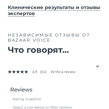
Клинические результаты и отзывы
экспертов
НЕЗАВИСИМЫЕ ОТЗЫВЫ
ОТ
BAZAAR VOICE
Что говорят...
4.9
(64)
Write a review
4.9
out
of
5
stars,
average
rating
value.
Read
64