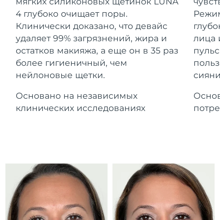
Advanced pore care essentials
мягких силиконовых щетинок LUNA
чувст
For healthy hair
Ожидаемая дата доставки
18% PAP
Гибралтар
4 глубоко очищает поры.
Режим
Косметика
Для мужчин
13/08/2026
Клинически доказано, что девайс
глубо
Ожидаемая дата доставки
удаляет 99% загрязнений, жира и
лица 
Греция
09/08/2026
остатков макияжа, а еще он в 35 раз
пульс
более гигиеничный, чем
польз
Ожидаемая дата доставки
Гонконг (САР)
нейлоновые щетки.
сияни
10/08/2026
Купить
Основано на независимых
Основ
Ожидаемая дата доставки
Венгрия
09/08/2026
клинических исследованиях
потре
FOREO APP
Ожидаемая дата доставки
Исландия
10/08/2026
ПОДРОБНЕЕ
Ожидаемая дата доставки
Индонезия
07/08/2026
Ожидаемая дата доставки
Ирландия
09/08/2026
Ожидаемая дата доставки
о-в Мэн