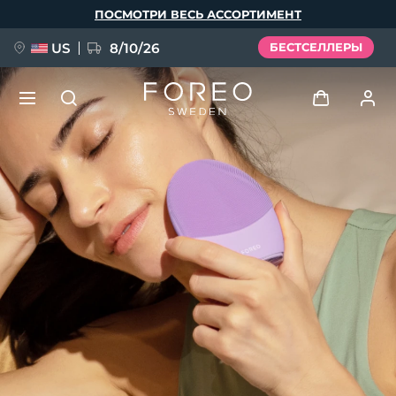
Перейти
ПОСМОТРИ ВЕСЬ АССОРТИМЕНТ
к
основному
содержанию
US
8/10/26
БЕСТСЕЛЛЕРЫ
НОВИНКА
Войти
Язык
BREAKING NEWS
Профиль пользователя
English
Deutsch
Español
Мои приборы
FAQ™ Pure Beauty-Tech Elixir
Français
Italiano
Português
Мои заказы
Polski
Svenska
Русский
Türkçe
简体中文
繁體中文
Мои адреса
issa™ Teeth Whitening Set
Мои подписки