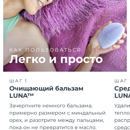
КАК ПОЛЬЗОВАТЬСЯ
Легко и просто
ШАГ 1
ШАГ 
Очищающий бальзам
Сре
LUNA™
LUN
Зачерпните немного бальзама,
Удали
примерно размером с миндальный
тепло
орех, и разотрите между пальцами,
распр
пока он не превратится в масло.
средс