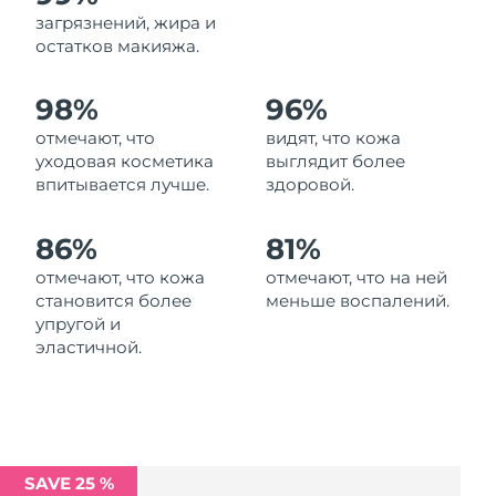
Ожидаемая дата доставки
загрязнений, жира и
Ливан
10/08/2026
остатков макияжа.
Ожидаемая дата доставки
Литва
98%
96%
09/08/2026
отмечают, что
видят, что кожа
Ожидаемая дата доставки
Люксембург
уходовая косметика
выглядит более
09/08/2026
впитывается лучше.
здоровой.
Ожидаемая дата доставки
Макао (САР)
11/08/2026
86%
81%
отмечают, что кожа
отмечают, что на ней
Ожидаемая дата доставки
Малайзия
становится более
меньше воспалений.
12/08/2026
упругой и
эластичной.
Ожидаемая дата доставки
Мальта
09/08/2026
Ожидаемая дата доставки
Мексика
13/08/2026
SAVE 25 %
Ожидаемая дата доставки
Монако