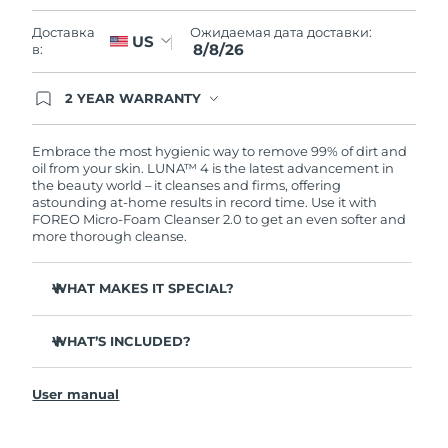
Словакия
8/8/26
Ожидаемая дата доставки:
Доставка
US
8/8/26
в:
Ожидаемая дата доставки
Словения
8/8/26
2 YEAR WARRANTY
Южно-Африканская
Ordering today registers you for full FOREO
Ожидаемая дата доставки
warranty coverage. This means if you experience
Республика
8/16/26
issues within 2-year of purchase, FOREO will
Embrace the most hygienic way to remove 99% of dirt and
replace your product free of charge.
oil from your skin. LUNA™ 4 is the latest advancement in
Ожидаемая дата доставки
the beauty world – it cleanses and firms, offering
Республика Корея
8/10/26
astounding at-home results in record time. Use it with
FOREO Micro-Foam Cleanser 2.0 to get an even softer and
more thorough cleanse.
Ожидаемая дата доставки
Испания
8/8/26
WHAT MAKES IT SPECIAL?
Ожидаемая дата доставки
Швеция
8/8/26
96% of users report healthier-looking skin. 81% report
reduced blemishes.
WHAT’S INCLUDED?
Ожидаемая дата доставки
Removes deep-seated dirt and oil without stripping
Швейцария
LUNA
4
8/8/26
™
skin.
User manual
LUNA
Micro-Foam Cleanser 2.0
™
86% of users report skin looks & feels firmer and more
Ожидаемая дата доставки
elastic.
Тайвань
USB charging cable
8/13/26