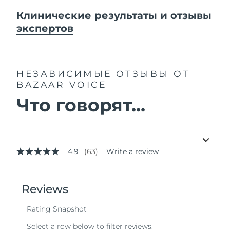
Клинические результаты и отзывы
экспертов
НЕЗАВИСИМЫЕ ОТЗЫВЫ
ОТ
BAZAAR VOICE
Что говорят...
4.9
(63)
Write a review
4.9
out
of
5
stars,
average
rating
value.
Read
63