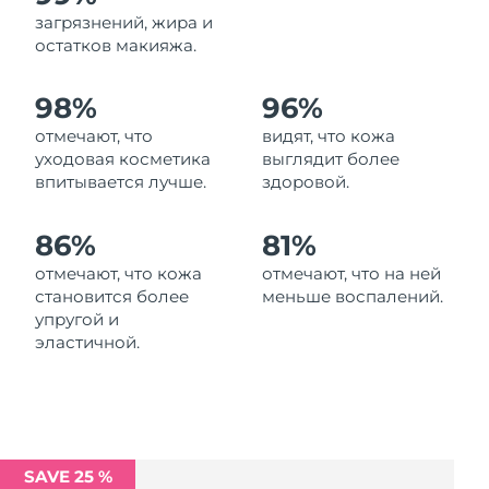
Ожидаемая дата доставки
загрязнений, жира и
Ливан
8/9/26
остатков макияжа.
Ожидаемая дата доставки
Литва
98%
96%
8/8/26
отмечают, что
видят, что кожа
Ожидаемая дата доставки
Люксембург
уходовая косметика
выглядит более
8/8/26
впитывается лучше.
здоровой.
Ожидаемая дата доставки
Макао (САР)
8/10/26
86%
81%
отмечают, что кожа
отмечают, что на ней
Ожидаемая дата доставки
Малайзия
становится более
меньше воспалений.
8/11/26
упругой и
эластичной.
Ожидаемая дата доставки
Мальта
8/8/26
Ожидаемая дата доставки
Мексика
8/12/26
SAVE 25 %
Ожидаемая дата доставки
Монако