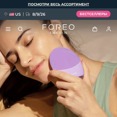
Перейти
ПОСМОТРИ ВЕСЬ АССОРТИМЕНТ
к
основному
содержанию
US
8/9/26
БЕСТСЕЛЛЕРЫ
НОВИНКА
Войти
Язык
BREAKING NEWS
Профиль пользователя
English
Deutsch
Español
Мои приборы
FAQ™ Pure Beauty-Tech Elixir
Français
Italiano
Português
Мои заказы
Polski
Svenska
Русский
Türkçe
简体中文
繁體中文
Мои адреса
issa™ Teeth Whitening Set
Мои подписки