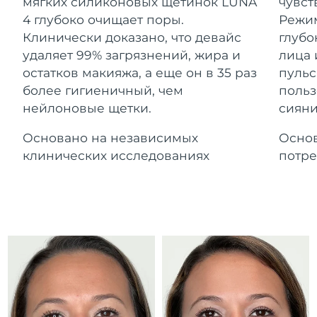
Advanced pore care essentials
мягких силиконовых щетинок LUNA
чувст
For healthy hair
Ожидаемая дата доставки
18% PAP
Гибралтар
4 глубоко очищает поры.
Режим
Косметика
Для мужчин
8/12/26
Клинически доказано, что девайс
глубо
Ожидаемая дата доставки
удаляет 99% загрязнений, жира и
лица 
Греция
8/8/26
остатков макияжа, а еще он в 35 раз
пульс
более гигиеничный, чем
польз
Ожидаемая дата доставки
Гонконг (САР)
нейлоновые щетки.
сияни
8/9/26
Купить
Основано на независимых
Основ
Ожидаемая дата доставки
Венгрия
8/8/26
клинических исследованиях
потре
FOREO APP
Ожидаемая дата доставки
Исландия
8/9/26
ПОДРОБНЕЕ
Ожидаемая дата доставки
Индонезия
8/6/26
Ожидаемая дата доставки
Ирландия
8/8/26
Ожидаемая дата доставки
о-в Мэн