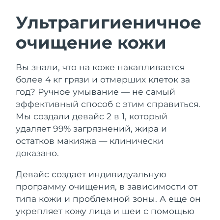
ШВЕДСКИЙ УХОД ЗА КОЖЕЙ
Ультрагигиеничное
очищение кожи
Ожидаемая дата доставки
Австралия
8/11/26
Очищение кожи
Лифтинг
Вы знали, что на коже накапливается
Ожидаемая дата доставки
Австрия
LUNA™ 4 набор
BEAR™ 2 набор
8/8/26
более 4 кг грязи и отмерших клеток за
Anti-aging massage
Microcurrent toning
год? Ручное умывание — не самый
Ожидаемая дата доставки
Бахрейн
эффективный способ с этим справиться.
8/9/26
Мы создали девайс 2 в 1, который
Увлажнение
Забота о полости рта
LUNA™ 4 Plus
BEAR™ 2 go
удаляет 99% загрязнений, жира и
Ожидаемая дата доставки
Бельгия
UFO™ 3 набор
issa™ 4
8/8/26
Massage, LED heating
Microcurrent toning on-the-go
остатков макияжа — клинически
FAQ™ АНТИВОЗРАСТНОЙ УХОД
Deep facial hydration
Hybrid silicone sonic toothbrush
доказано.
Ожидаемая дата доставки
Бермудские о-ва
8/14/26
NEW
Девайс создает индивидуальную
LUNA™ 4 Men
BEAR™ 2 eyes & lips
UFO™ 3 LED
issa™ 4 plus
программу очищения, в зависимости от
For men, anti-aging massage
Microcurrent line smoothing device
Босния и
Ожидаемая дата доставки
Near-infrared and red light therapy
типа кожи и проблемной зоны. А еще он
Smart hybrid silicone sonic toothbrush
Герцеговина
8/11/26
device
Омоложение
LED-процедуры
укрепляет кожу лица и шеи с помощью