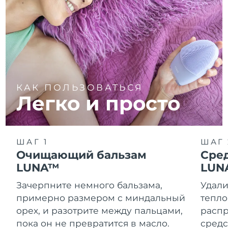
КАК ПОЛЬЗОВАТЬСЯ
Легко и просто
ШАГ 1
ШАГ 
Очищающий бальзам
Сре
LUNA™
LUN
Зачерпните немного бальзама,
Удали
примерно размером с миндальный
тепло
орех, и разотрите между пальцами,
распр
пока он не превратится в масло.
средс