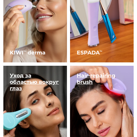
KIWI
derma
ESPADA
TM
TM
Уход за
Hair-repairing
областью вокруг
brush
глаз