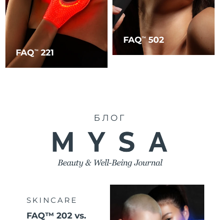
FAQ
502
TM
FAQ
221
TM
БЛОГ
SKINCARE
FAQ™ 202 vs.