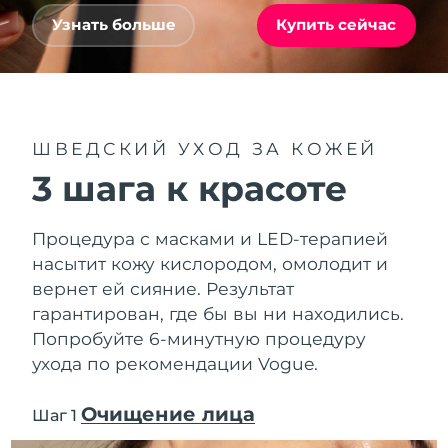
Advanced pore care essentials
For healthy hair
Ожидаемая дата доставки
18% PAP
Гибралтар
Узнать больше
Купить сейчас
Косметика
Для мужчин
13.08.2026
Ожидаемая дата доставки
Греция
09.08.2026
Ожидаемая дата доставки
Гонконг (САР)
ШВЕДСКИЙ УХОД ЗА КОЖЕЙ
10.08.2026
Купить
3 шага к красоте
Ожидаемая дата доставки
Венгрия
09.08.2026
FOREO APP
Процедура с масками и LED-терапией
Ожидаемая дата доставки
Исландия
насытит кожу кислородом, омолодит и
10.08.2026
ПОДРОБНЕЕ
вернет ей сияние. Результат
гарантирован, где бы вы ни находились.
Ожидаемая дата доставки
Индонезия
07.08.2026
Попробуйте 6-минутную процедуру
ухода по рекомендации Vogue.
Ожидаемая дата доставки
Ирландия
09.08.2026
Очищение лица
Шаг 1
Ожидаемая дата доставки
о-в Мэн