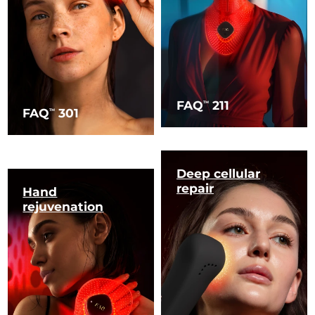
FAQ
211
TM
FAQ
301
TM
Deep cellular
repair
Hand
rejuvenation