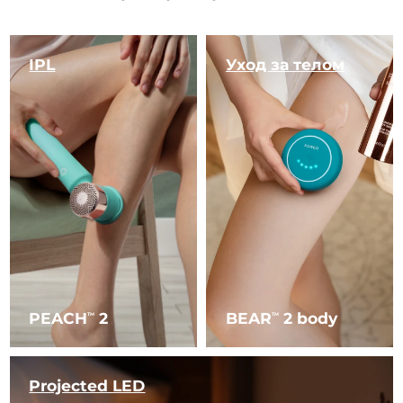
IPL
Уход за телом
PEACH
2
BEAR
2 body
TM
TM
Projected LED