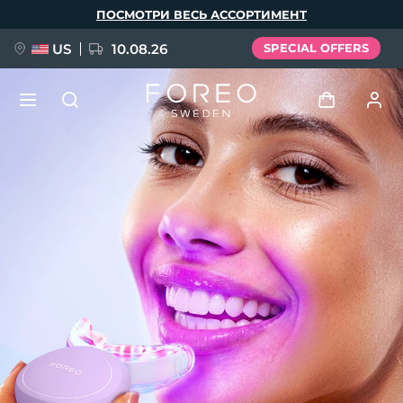
Перейти
ПОСМОТРИ ВЕСЬ АССОРТИМЕНТ
к
основному
содержанию
US
10.08.26
SPECIAL OFFERS
НОВИНКА
Войти
Язык
BREAKING NEWS
Профиль пользователя
English
Deutsch
Español
Мои приборы
FAQ™ Pure Beauty-Tech Elixir
Français
Italiano
Português
Мои заказы
Polski
Svenska
Русский
Türkçe
简体中文
繁體中文
Мои адреса
issa™ Teeth Whitening Set
Мои подписки