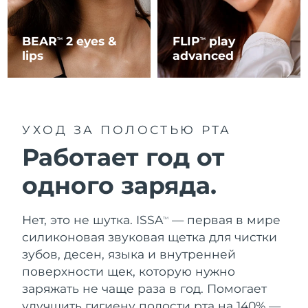
BEAR
2 eyes &
FLIP
play
TM
TM
lips
advanced
УХОД ЗА ПОЛОСТЬЮ РТА
Работает год от
одного заряда.
Нет, это не шутка. ISSA
— первая в мире
TM
силиконовая звуковая щетка для чистки
зубов, десен, языка и внутренней
поверхности щек, которую нужно
заряжать не чаще раза в год. Помогает
улучшить гигиену полости рта на 140% —