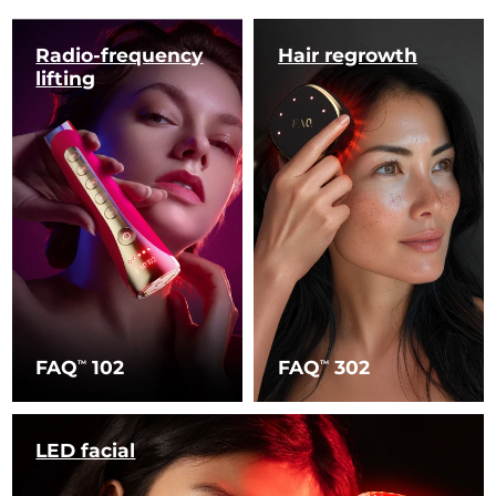
Radio-frequency
Hair regrowth
lifting
FAQ
102
FAQ
302
TM
TM
LED facial