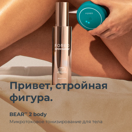
Привет, стройная
фигура.
BEAR
2 body
™
Микротоковое тонизирование для тела