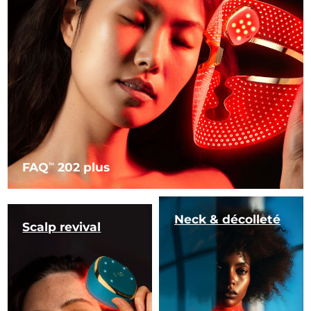
FAQ
202 plus
TM
Neck & décolleté
Scalp revival