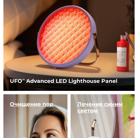
UFO
Advanced LED Lighthouse Panel
TM
Очищение пор
Лечение
синим
светом