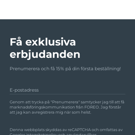
Få exklusiva
erbjudanden
Prenumerera och få 15% på din första beställning!
E-postadress
Genom att trycka på "Prenumerera" samtycker jag till att få
marknadsföringskommunikation från FOREO. Jag förstår
att jag kan avregistrera mig när som helst.
Denna webbplats skyddas av reCAPTCHA och omfattas av
Googles
integritetspolicy
och
användarvillkor.