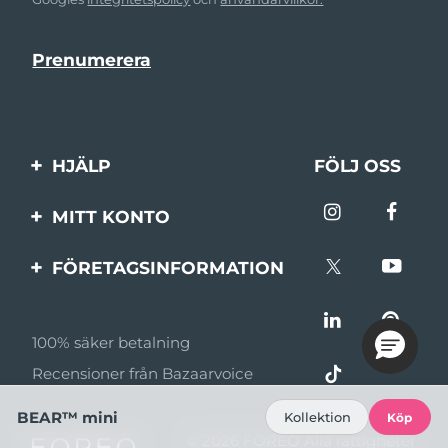
HJÄLP
FÖLJ OSS
Kontakta oss
MITT KONTO
Beställningar & leverans
Produktregistrering
FÖRETAGSINFORMATION
Garantier & returer
Support
Om FOREO
Vanliga frågor
100% säker betalning
Affiliateprogram
Batteriinformation
Recensioner från Bazaarvoice
Affiliate-nyheter
BEAR™ mini
Kollektion
Köp
MYSA
© 2026 FOREO Alla rättigheter