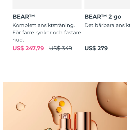
Turkiet
Förväntad leverans
11/08/2026
BEAR™
BEAR™ 2 go
Förenade
Komplett ansiktsträning.
Det bärbara ansikt
Förväntad leverans
11/08/2026
Arabemiraten
För färre rynkor och fastare
hud.
Storbritannien
Förväntad leverans
10/08/2026
US$ 247,79
US$ 349
US$ 279
USA
Förväntad leverans
11/08/2026
Uzbekistan
Förväntad leverans
15/08/2026
Vietnam
Förväntad leverans
16/08/2026