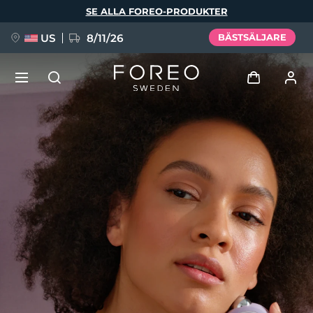
Hoppa
SE ALLA FOREO-PRODUKTER
till
huvudinnehåll
US
8/11/26
BÄSTSÄLJARE
NYHET
Logga in
Språk
BREAKING NEWS
Användarprofil
English
Deutsch
Español
Mina enheter
FAQ™ Pure Beauty-Tech Elixir
Français
Italiano
Português
Mina beställningar
Polski
Svenska
Русский
Türkçe
简体中文
繁體中文
Mina adresser
issa™ Teeth Whitening Set
Mina prenumerationer