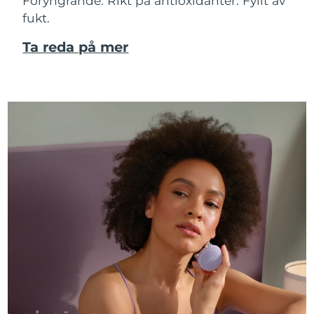
Föryngrande. Rikt på antioxidanter. Fyllt av
fukt.
Ta reda på mer