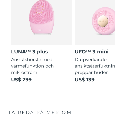
LUNA™ 3 plus
UFO™ 3 mini
Ansiktsborste med
Djupverkande
värmefunktion och
ansiktsåterfuktni
mikroström
preppar huden
US$ 299
US$ 139
TA REDA PÅ MER OM