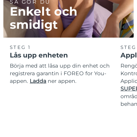
SÅ GÖR DU
Enkelt och
smidigt
STEG 1
STEG
Lås upp enheten
Appl
Börja med att låsa upp din enhet och
Rengör
registrera garantin i FOREO for You-
Kontro
appen.
Ladda
ner appen.
Applic
SUPE
område
behan