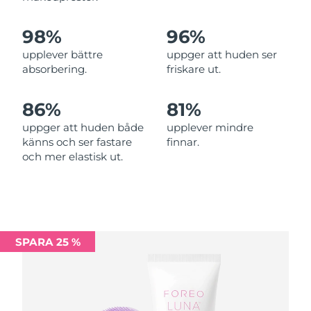
Filippinerna
Förväntad leverans
15/08/2026
98%
96%
Polen
Förväntad leverans
13/08/2026
upplever bättre
uppger att huden ser
absorbering.
friskare ut.
Portugal
Förväntad leverans
12/08/2026
86%
81%
Puerto Rico
Förväntad leverans
14/08/2026
uppger att huden både
upplever mindre
känns och ser fastare
finnar.
Qatar
Förväntad leverans
13/08/2026
och mer elastisk ut.
Réunion
Förväntad leverans
17/08/2026
Rumänien
Förväntad leverans
12/08/2026
SPARA 25 %
Förväntad leverans
Ryssland
20/08/2026
Saudiarabien
Förväntad leverans
13/08/2026