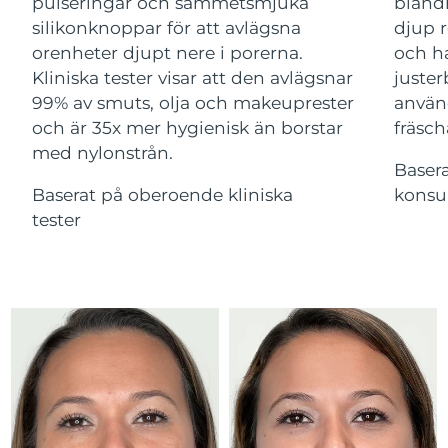
Advanced pore care essentials
pulseringar och sammetsmjuka
bland
For healthy hair
18% PAP
Israel
Förväntad leverans
16/08/2026
silikonknoppar för att avlägsna
djup r
Kosmetika
Man
orenheter djupt nere i porerna.
och ha
Italien
Förväntad leverans
12/08/2026
Kliniska tester visar att den avlägsnar
juster
99% av smuts, olja och makeuprester
använ
Japan
Förväntad leverans
15/08/2026
och är 35x mer hygienisk än borstar
fräsch
med nylonstrån.
Handla allt
Jersey
Förväntad leverans
17/08/2026
Baser
Baserat på oberoende kliniska
konsu
Kazakstan
Förväntad leverans
14/08/2026
tester
FOREO APP
Kuwait
Förväntad leverans
12/08/2026
OM FOREO
Lettland
Förväntad leverans
12/08/2026
Libanon
Förväntad leverans
13/08/2026
Litauen
Förväntad leverans
12/08/2026
Luxemburg
Förväntad leverans
12/08/2026