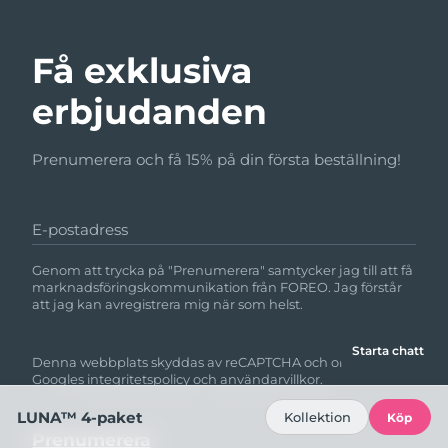
Få exklusiva
erbjudanden
Prenumerera och få 15% på din första beställning!
E-postadress
Genom att trycka på "Prenumerera" samtycker jag till att få
marknadsföringskommunikation från FOREO. Jag förstår
att jag kan avregistrera mig när som helst.
Starta chatt
Denna webbplats skyddas av reCAPTCHA och omfattas av
Googles
integritetspolicy
och
användarvillkor.
LUNA™ 4-paket
Kollektion
Köp