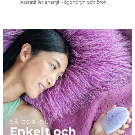
Återställer energi – ögonbryn och öron.
SÅ GÖR DU
Enkelt och