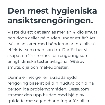
SVENSK SKÖNHETSRUTIN
Österrike
Förväntad leverans
12/08/2026
Den mest hygieniska
ansiktsrengöringen.
Bahrain
Förväntad leverans
13/08/2026
Ansiktsrengöring
Ansiktslyft
Belgien
Förväntad leverans
12/08/2026
Visste du att det samlas mer än 4 kilo smuts
LUNA™ 4-paket
BEAR™ 2-paket
och döda celler på huden under ett år? Att
Bermuda
Förväntad leverans
18/08/2026
Anti-aging massage
Microcurrent toning
tvätta ansiktet med händerna är inte alls så
effektivt som man kan tro. Därför har vi
Bosnien och
Förväntad leverans
15/08/2026
skapat en 2-i-1-enhet för rengöring som
Återfuktning
Munvård
Hercegovina
LUNA™ 4 Plus
BEAR™ 2 go
enligt kliniska tester avlägsnar 99% av
UFO™ 3-paket
issa™ 4
Massage, LED heating
Microcurrent toning on-the-go
smuts, olja och makeuprester.
Brunei
Förväntad leverans
17/08/2026
FAQ™ ANTI-AGING-BEHANDLING
Deep facial hydration
Hybrid silicone sonic toothbrush
Denna enhet ger en skräddarsydd
Bulgarien
Förväntad leverans
12/08/2026
NEW
rengöring baserat på din hudtyp och dina
LUNA™ 4 Men
BEAR™ 2 eyes & lips
UFO™ 3 LED
issa™ 4 plus
personliga problemområden. Dessutom
Kanada
For men, anti-aging massage
Microcurrent line smoothing device
Förväntad leverans
16/08/2026
Near-infrared and red light therapy
stramar den upp huden med hjälp av
Smart hybrid silicone sonic toothbrush
device
Anti-aging
LED-behandlingar
Chile
guidade massagebehandlingar för olika
Förväntad leverans
16/08/2026