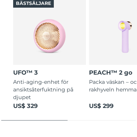
BÄSTSÄLJARE
UFO™ 3
PEACH™ 2 go
Anti-aging-enhet för
Packa väskan – o
ansiktsåterfuktning på
rakhyveln hemma
djupet
US$ 329
US$ 299