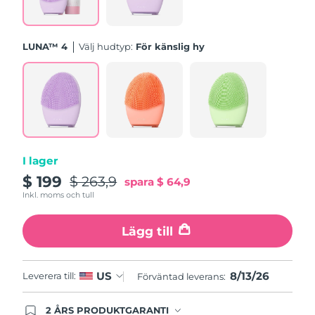
Turkiet
Förväntad leverans
13/08/2026
LUNA™ 4
Välj hudtyp:
För känslig hy
Förenade
Förväntad leverans
13/08/2026
Arabemiraten
Storbritannien
Förväntad leverans
12/08/2026
USA
Förväntad leverans
13/08/2026
I lager
Uzbekistan
Förväntad leverans
17/08/2026
$ 199
$ 263,9
spara
$ 64,9
Inkl. moms och tull
Vietnam
Förväntad leverans
18/08/2026
Lägg till
8/13/26
US
Leverera till:
Förväntad leverans:
2 ÅRS PRODUKTGARANTI