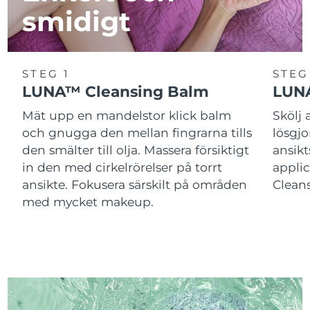
smidigt
STEG 1
STEG
LUNA™ Cleansing Balm
LUNA
Mät upp en mandelstor klick balm
Skölj
och gnugga den mellan fingrarna tills
lösgj
den smälter till olja. Massera försiktigt
ansik
in den med cirkelrörelser på torrt
applic
ansikte. Fokusera särskilt på områden
Cleans
med mycket makeup.