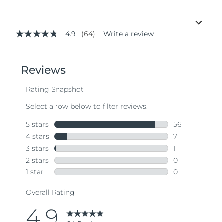
4.9
(64)
Write a review
4.9
out
of
5
stars,
average
rating
value.
Read
64
Reviews.
Same
page
link.