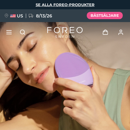
Hoppa
SE ALLA FOREO-PRODUKTER
till
huvudinnehåll
US
8/13/26
BÄSTSÄLJARE
NYHET
Logga in
Språk
BREAKING NEWS
Användarprofil
English
Deutsch
Español
Mina enheter
FAQ™ Pure Beauty-Tech Elixir
Français
Italiano
Português
Mina beställningar
Polski
Svenska
Русский
Türkçe
简体中文
繁體中文
Mina adresser
issa™ Teeth Whitening Set
Mina prenumerationer