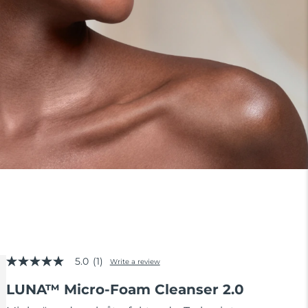
5.0
(1)
Write a review
5.0
out
LUNA™ Micro-Foam Cleanser 2.0
of
5