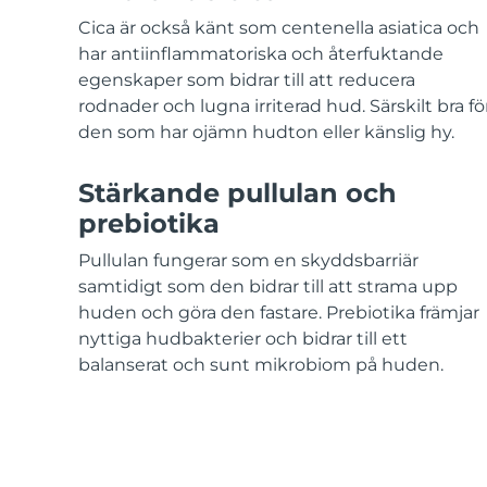
KIWI™-hudvård
All acne treatment devices
All revitalizing eye massagers
Serum
issa™ Teeth Whitening Gel
Cica är också känt som centenella asiatica och
Advanced pore care essentials
For healthy hair
18% PAP
har antiinflammatoriska och återfuktande
egenskaper som bidrar till att reducera
Kosmetika
Man
rodnader och lugna irriterad hud. Särskilt bra fö
den som har ojämn hudton eller känslig hy.
Stärkande pullulan och
Handla allt
prebiotika
Pullulan fungerar som en skyddsbarriär
samtidigt som den bidrar till att strama upp
FOREO APP
huden och göra den fastare. Prebiotika främjar
nyttiga hudbakterier och bidrar till ett
OM FOREO
balanserat och sunt mikrobiom på huden.