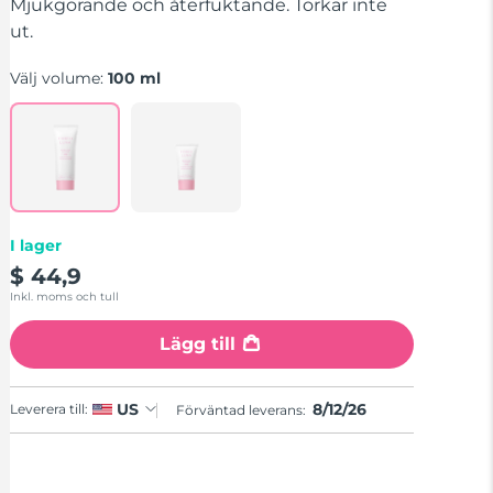
stars,
Mjukgörande och återfuktande. Torkar inte
average
ut.
rating
value.
Read
Välj volume:
100 ml
a
Review.
Same
page
link.
I lager
$ 44,9
Inkl. moms och tull
Lägg till
8/12/26
US
Leverera till:
Förväntad leverans: