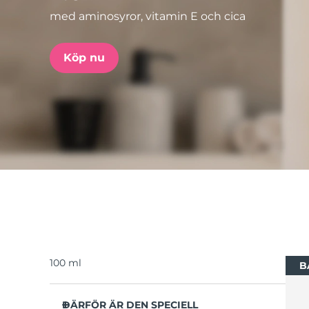
med aminosyror, vitamin E och cica
issa™ Teeth Whitening Set
Köp nu
FAQ™ Dual LED Panel
POPULÄR
Specialerbjudanden
Bästsäljare
100 ml
B
DÄRFÖR ÄR DEN SPECIELL