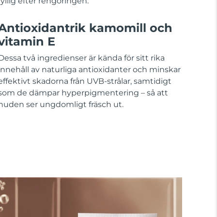
fyllig efter rengöringen.
Antioxidantrik kamomill och
vitamin E
Dessa två ingredienser är kända för sitt rika
innehåll av naturliga antioxidanter och minskar
effektivt skadorna från UVB-strålar, samtidigt
som de dämpar hyperpigmentering – så att
huden ser ungdomligt fräsch ut.