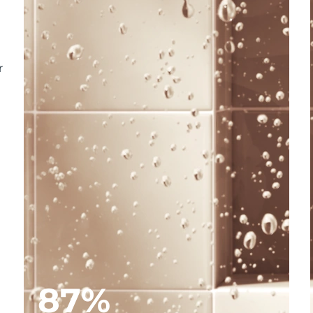
r
87%