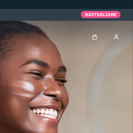
BÄSTSÄLJARE
Logga in
Användarprofil
Mina enheter
Mina beställningar
Mina adresser
Mina prenumerationer