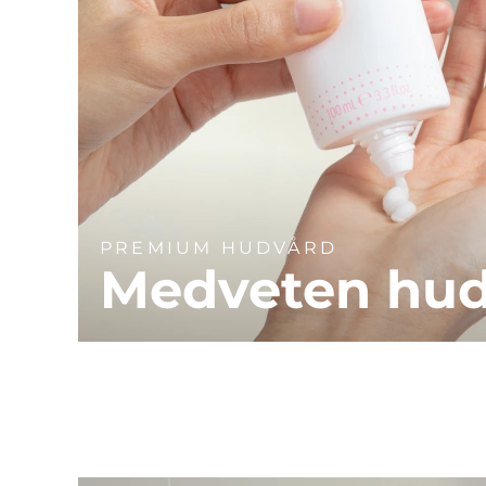
PREMIUM HUDVÅRD
Medveten hu