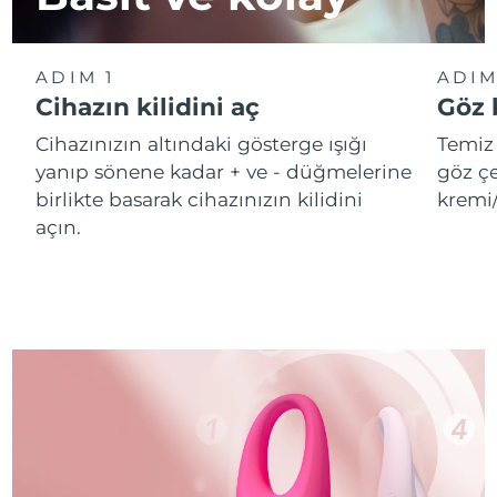
ADIM 1
ADIM
Cihazın kilidini aç
Göz 
Cihazınızın altındaki gösterge ışığı
Temiz 
yanıp sönene kadar + ve - düğmelerine
göz çe
birlikte basarak cihazınızın kilidini
kremi
açın.