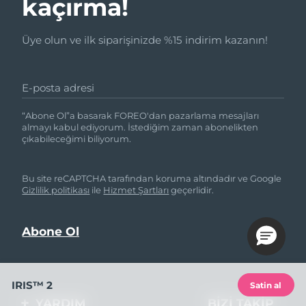
kaçırma!
Üye olun ve ilk siparişinizde %15 indirim kazanın!
E-posta adresi
“Abone Ol”a basarak FOREO'dan pazarlama mesajları
almayı kabul ediyorum. İstediğim zaman abonelikten
çıkabileceğimi biliyorum.
Bu site reCAPTCHA tarafından koruma altındadır ve Google
Gizlilik politikası
ile
Hizmet Şartları
geçerlidir.
IRIS™ 2
Satin al
YARDIM
BIZI TAKIP