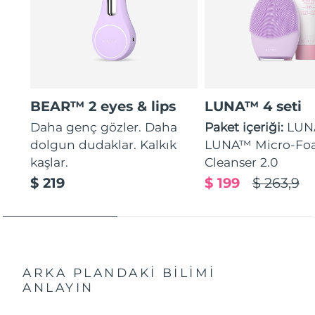
BEAR™ 2 eyes & lips
LUNA™ 4 seti
Daha genç gözler. Daha
Paket içeriği:
LUN
dolgun dudaklar. Kalkık
LUNA™ Micro-Fo
kaşlar.
Cleanser 2.0
$ 219
$ 199
$ 263,9
ARKA PLANDAKİ BİLİMİ
ANLAYIN