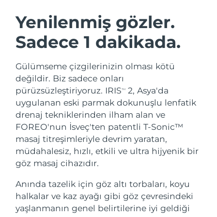
İSVEÇ GÜZELLIK RUTINI
Yenilenmiş gözler.
Sadece 1 dakikada.
Tahmini teslim tarihi
Avustralya
13/08/2026
Yüz temizleme
Yüz sıkılaştırma
Gülümseme çizgilerinizin olması kötü
Tahmini teslim tarihi
Avusturya
LUNA™ 4 seti
BEAR™ 2 seti
10/08/2026
değildir. Biz sadece onları
Anti-aging massage
Microcurrent toning
pürüzsüzleştiriyoruz. IRIS
2, Asya'da
TM
Tahmini teslim tarihi
Bahreyn
uygulanan eski parmak dokunuşlu lenfatik
11/08/2026
drenaj tekniklerinden ilham alan ve
Nemlendirme
Ağız bakımı
LUNA™ 4 Plus
BEAR™ 2 go
FOREO'nun İsveç'ten patentli T-Sonic™
Tahmini teslim tarihi
Belçika
UFO™ 3 seti
issa™ 4
10/08/2026
Massage, LED heating
Microcurrent toning on-the-go
masaj titreşimleriyle devrim yaratan,
FAQ™ YAŞLANMA KARŞITI BAKIM
Deep facial hydration
Hybrid silicone sonic toothbrush
müdahalesiz, hızlı, etkili ve ultra hijyenik bir
Tahmini teslim tarihi
Bermuda
göz masaj cihazıdır.
16/08/2026
NEW
LUNA™ 4 Men
BEAR™ 2 eyes & lips
UFO™ 3 LED
issa™ 4 plus
Anında tazelik için göz altı torbaları, koyu
For men, anti-aging massage
Microcurrent line smoothing device
Tahmini teslim tarihi
Bosna-Hersek
Near-infrared and red light therapy
13/08/2026
halkalar ve kaz ayağı gibi göz çevresindeki
Smart hybrid silicone sonic toothbrush
device
Yaşlanma karşıtı
LED bakım
yaşlanmanın genel belirtilerine iyi geldiği
Tahmini teslim tarihi