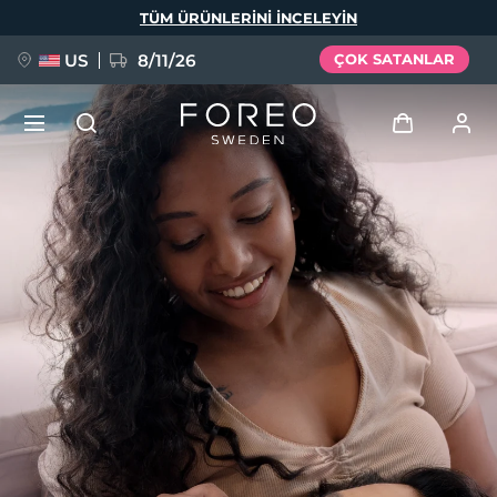
Ana
TÜM ÜRÜNLERINI INCELEYIN
içeriğe
atla
US
8/11/26
ÇOK SATANLAR
YENİ
Giriş
Dil Seçimi
BREAKING NEWS
Kullanici profi̇li̇
English
Deutsch
Español
Cihazlarım
FAQ™ Pure Beauty-Tech Elixir
Français
Italiano
Português
Siparişlerim
Polski
Svenska
Русский
Türkçe
简体中文
繁體中文
Adresim
issa™ Teeth Whitening Set
Aboneliklerim