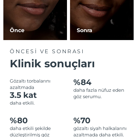
Tahmini teslim tarihi
İsrail
14/08/2026
Tahmini teslim tarihi
İtalya
Önce
Sonra
10/08/2026
Tahmini teslim tarihi
Japonya
ÖNCESİ VE SONRASI
13/08/2026
Klinik sonuçları
Tahmini teslim tarihi
Jersey
15/08/2026
%84
Gözaltı torbalarını
Tahmini teslim tarihi
Kazakistan
azaltmada
12/08/2026
daha fazla nüfuz eden
3.5 kat
göz serumu.
Tahmini teslim tarihi
daha etkili.
Kuveyt
10/08/2026
%80
%70
Tahmini teslim tarihi
Letonya
10/08/2026
daha etkili şekilde
gözaltı siyah halkalarını
düzleştirilmiş göz
azaltmada daha etkili.