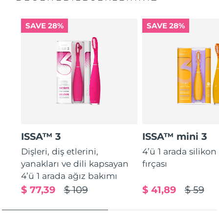
SAVE 28%
SAVE 28%
ISSA™ 3
ISSA™ mini 3
Dişleri, diş etlerini,
4’ü 1 arada silikon
yanakları ve dili kapsayan
fırçası
4’ü 1 arada ağız bakımı
$ 77,39
$ 109
$ 41,89
$ 59