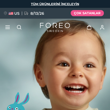
Ana
TÜM ÜRÜNLERINI INCELEYIN
içeriğe
atla
US
8/13/26
ÇOK SATANLAR
YENİ
Giriş
Dil Seçimi
BREAKING NEWS
Kullanici profi̇li̇
English
Deutsch
Español
Cihazlarım
FAQ™ Pure Beauty-Tech Elixir
Français
Italiano
Português
Siparişlerim
Polski
Svenska
Русский
Türkçe
简体中文
繁體中文
Adresim
issa™ Teeth Whitening Set
Aboneliklerim