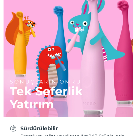
SONUÇLARIN ÖMRÜ
Tek Seferlik
Yatırım
Sürdürülebilir