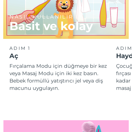
NASIL KULLANILIR
Basit ve kolay
ADIM 1
ADIM
Aç
Hayd
Fırçalama Modu için düğmeye bir kez
Çocuğ
veya Masaj Modu için iki kez basın.
fırças
Bebek formüllü yatıştırıcı jel veya diş
kadar 
macunu uygulayın.
masaj