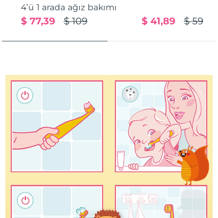
4’ü 1 arada ağız bakımı
Türkiye
Tahmini teslim tarihi
8/13/26
$ 77,39
$ 109
$ 41,89
$ 59
Birleşik Arap
Tahmini teslim tarihi
8/13/26
Emirlikleri
Birleşik Krallık
Tahmini teslim tarihi
8/12/26
Amerika Birleşik
Tahmini teslim tarihi
8/13/26
Devletleri
Özbekistan
Tahmini teslim tarihi
8/17/26
Vietnam
Tahmini teslim tarihi
8/18/26