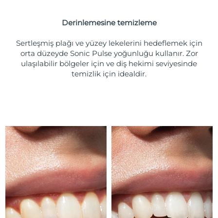
Tahmini teslim tarihi
Porto Riko
11/08/2026
Derinlemesine temizleme
Tahmini teslim tarihi
Katar
10/08/2026
Sertleşmiş plağı ve yüzey lekelerini hedeflemek için
orta düzeyde Sonic Pulse yoğunluğu kullanır. Zor
Tahmini teslim tarihi
ulaşılabilir bölgeler için ve diş hekimi seviyesinde
Reunion
14/08/2026
temizlik için idealdir.
Tahmini teslim tarihi
Romanya
09/08/2026
Tahmini teslim tarihi
Rusya
17/08/2026
Tahmini teslim tarihi
Suudi Arabistan
10/08/2026
Tahmini teslim tarihi
Singapur
11/08/2026
Tahmini teslim tarihi
Slovakya
09/08/2026