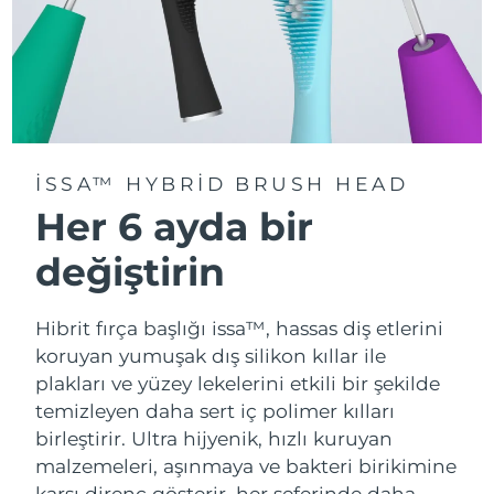
ISSA™ HYBRID BRUSH HEAD
Her 6 ayda bir
değiştirin
Hibrit fırça başlığı issa™, hassas diş etlerini
koruyan yumuşak dış silikon kıllar ile
plakları ve yüzey lekelerini etkili bir şekilde
temizleyen daha sert iç polimer kılları
birleştirir. Ultra hijyenik, hızlı kuruyan
malzemeleri, aşınmaya ve bakteri birikimine
karşı direnç gösterir, her seferinde daha