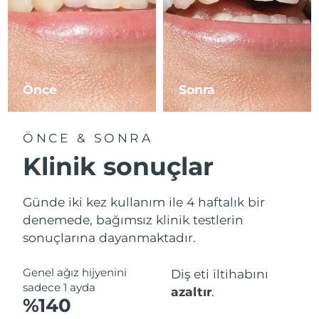
Tahmini teslim tarihi
Slovenya
09/08/2026
Tahmini teslim tarihi
Güney Afrika
17/08/2026
Önce
Sonra
Tahmini teslim tarihi
Güney Kore
11/08/2026
ÖNCE & SONRA
Tahmini teslim tarihi
Klinik sonuçlar
İspanya
09/08/2026
Tahmini teslim tarihi
Günde iki kez kullanım ile 4 haftalık bir
İsveç
09/08/2026
denemede, bağımsız klinik testlerin
sonuçlarına dayanmaktadır.
Tahmini teslim tarihi
İsviçre
09/08/2026
Genel ağız hijyenini
Diş eti iltihabını
Tahmini teslim tarihi
Tayvan
sadece 1 ayda
azaltır
.
14/08/2026
%140