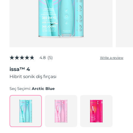
4.8
(5)
Write a review
4.8
out
issa™ 4
of
5
Hibrit sonik diş fırçası
stars,
average
rating
Seç Seçimi:
Arctic Blue
value.
Read
5
Reviews.
Same
page
link.