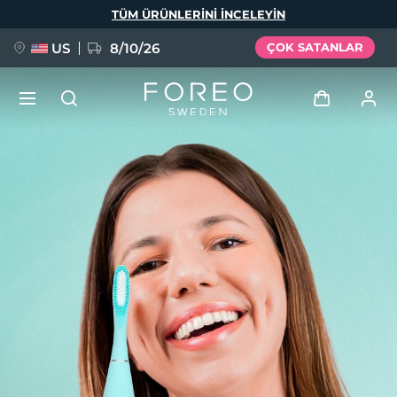
Ana
TÜM ÜRÜNLERINI INCELEYIN
içeriğe
atla
US
8/10/26
ÇOK SATANLAR
YENİ
Giriş
Dil Seçimi
BREAKING NEWS
Kullanici profi̇li̇
English
Deutsch
Español
Cihazlarım
FAQ™ Pure Beauty-Tech Elixir
Français
Italiano
Português
Siparişlerim
Polski
Svenska
Русский
Türkçe
简体中文
繁體中文
Adresim
issa™ Teeth Whitening Set
Aboneliklerim