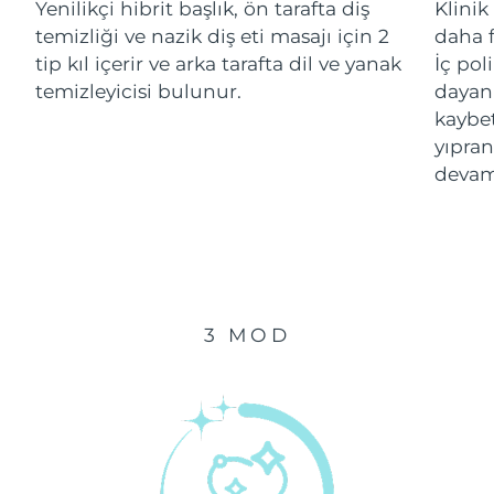
Yenilikçi hibrit başlık, ön tarafta diş
Klinik
Tahmini teslim tarihi
temizliği ve nazik diş eti masajı için 2
daha f
İsrail
13/08/2026
tip kıl içerir ve arka tarafta dil ve yanak
İç pol
temizleyicisi bulunur.
dayanı
Tahmini teslim tarihi
İtalya
kaybe
09/08/2026
yıpran
Tahmini teslim tarihi
Japonya
devam
12/08/2026
Tahmini teslim tarihi
Jersey
14/08/2026
Tahmini teslim tarihi
Kazakistan
11/08/2026
3 MOD
Tahmini teslim tarihi
Kuveyt
09/08/2026
Tahmini teslim tarihi
Letonya
09/08/2026