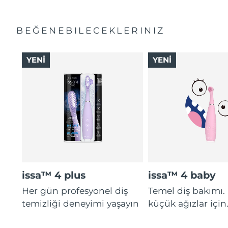
BEĞENEBILECEKLERINIZ
YENİ
YENİ
issa™ 4 plus
issa™ 4 baby
Her gün profesyonel diş
Temel diş bakımı.
temizliği deneyimi yaşayın
küçük ağızlar için