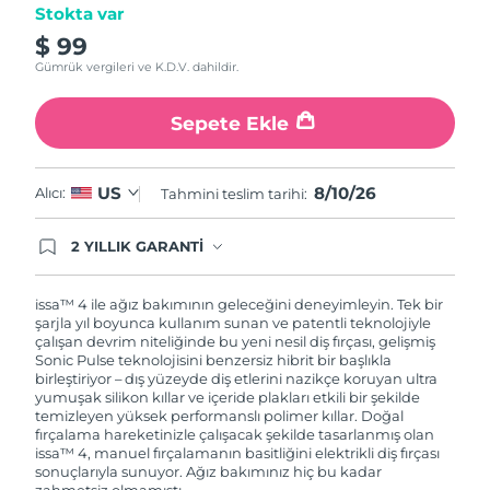
Stokta var
$ 99
Gümrük vergileri ve K.D.V. dahildir.
Sepete Ekle
8/10/26
US
Alıcı:
Tahmini teslim tarihi:
2 YILLIK GARANTİ
Satın aldığınız Foreo cihazı, Tüketici Kanununa
göre 2 (iki) yıl firmamız garantisi altında
korunmaktadır. Cihazınızla ilgili herhangi bir
issa™ 4 ile ağız bakımının geleceğini deneyimleyin. Tek bir
şikayet, arıza durumunda Garanti Belgesinde yer
şarjla yıl boyunca kullanım sunan ve patentli teknolojiyle
alan servisimize ve merkez ofis adresimize
çalışan devrim niteliğinde bu yeni nesil diş fırçası, gelişmiş
ürününüzü teslim edebilirsiniz. Ürününüzle
Sonic Pulse teknolojisini benzersiz hibrit bir başlıkla
alakalı sorun tespit edildiğinde yeni bir ürünle
birleştiriyor – dış yüzeyde diş etlerini nazikçe koruyan ultra
değişimi sağlanmakta ve adresinize
yumuşak silikon kıllar ve içeride plakları etkili bir şekilde
gönderilmektedir.
temizleyen yüksek performanslı polimer kıllar. Doğal
fırçalama hareketinizle çalışacak şekilde tasarlanmış olan
issa™ 4, manuel fırçalamanın basitliğini elektrikli diş fırçası
sonuçlarıyla sunuyor. Ağız bakımınız hiç bu kadar
zahmetsiz olmamıştı.