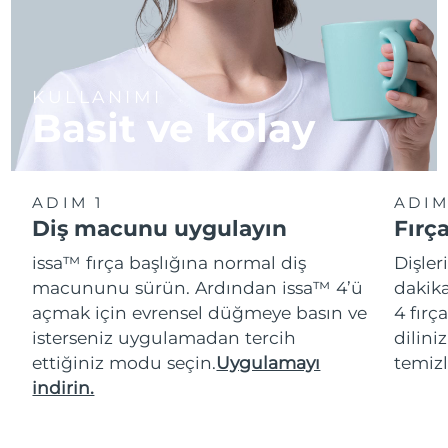
KULLANIMI
Basit ve kolay
ADIM 1
ADIM
Diş macunu uygulayın
Fırç
issa™ fırça başlığına normal diş
Dişler
macununu sürün. Ardından issa™ 4’ü
dakika
açmak için evrensel düğmeye basın ve
4 fırç
isterseniz uygulamadan tercih
dilini
ettiğiniz modu seçin.
Uygulamayı
temizl
indirin.