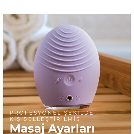
PROFESYONEL ŞEKİLDE
KİŞİSELLEŞTİRİLMİŞ
Masaj Ayarları