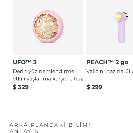
UFO™ 3
PEACH™ 2 go
Derin yüz nemlendirme
Valizini hazırla. Ji
etkili yaşlanma karşıtı cihaz
$ 329
$ 299
ARKA PLANDAKİ BİLİMİ
ANLAYIN