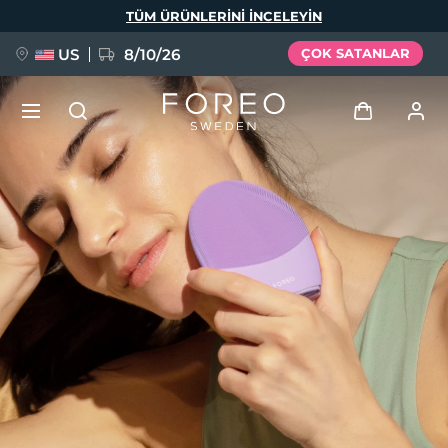
Ana
TÜM ÜRÜNLERINI INCELEYIN
içeriğe
atla
US
8/10/26
ÇOK SATANLAR
YENİ
Giriş
Dil Seçimi
BREAKING NEWS
Kullanici profi̇li̇
English
Deutsch
Español
Cihazlarım
FAQ™ Pure Beauty-Tech Elixir
Français
Italiano
Português
Siparişlerim
Polski
Svenska
Русский
Türkçe
简体中文
繁體中文
Adresim
issa™ Teeth Whitening Set
Aboneliklerim