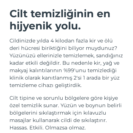
İSVEÇ GÜZELLIK RUTINI
Cilt temizliğinin en
hijyenik yolu.
Tahmini teslim tarihi
Avustralya
12/08/2026
Yüz temizleme
Yüz sıkılaştırma
Cildinizde yılda 4 kilodan fazla kir ve ölü
Tahmini teslim tarihi
Avusturya
LUNA™ 4 seti
BEAR™ 2 seti
09/08/2026
deri hücresi biriktiğini biliyor muydunuz?
Anti-aging massage
Microcurrent toning
Yüzünüzü ellerinizle temizlemek, sandığınız
Tahmini teslim tarihi
Bahreyn
kadar etkili değildir. Bu nedenle kir, yağ ve
10/08/2026
makyaj kalıntılarının %99'unu temizlediği
Nemlendirme
Ağız bakımı
LUNA™ 4 Plus
BEAR™ 2 go
klinik olarak kanıtlanmış 2'si 1 arada bir yüz
Tahmini teslim tarihi
Belçika
UFO™ 3 seti
issa™ 4
09/08/2026
Massage, LED heating
Microcurrent toning on-the-go
temizleme cihazı geliştirdik.
FAQ™ YAŞLANMA KARŞITI BAKIM
Deep facial hydration
Hybrid silicone sonic toothbrush
Tahmini teslim tarihi
Cilt tipine ve sorunlu bölgelere göre kişiye
Bermuda
15/08/2026
NEW
özel temizlik sunar. Yüzün ve boynun belirli
LUNA™ 4 Men
BEAR™ 2 eyes & lips
UFO™ 3 LED
issa™ 4 plus
bölgelerini sıkılaştırmak için kılavuzlu
For men, anti-aging massage
Microcurrent line smoothing device
Tahmini teslim tarihi
Bosna-Hersek
Near-infrared and red light therapy
12/08/2026
masajlar kullanarak cildi de sıkılaştırır.
Smart hybrid silicone sonic toothbrush
device
Yaşlanma karşıtı
LED bakım
Hassas. Etkili. Olmazsa olmaz.
Tahmini teslim tarihi