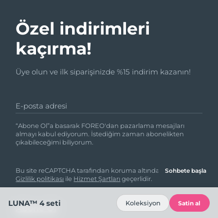
Özel indirimleri
kaçırma!
Üye olun ve ilk siparişinizde %15 indirim kazanın!
E-posta adresi
“Abone Ol”a basarak FOREO'dan pazarlama mesajları
almayı kabul ediyorum. İstediğim zaman abonelikten
çıkabileceğimi biliyorum.
Bu site reCAPTCHA tarafından koruma altındadır ve Google
Sohbete başla
Gizlilik politikası
ile
Hizmet Şartları
geçerlidir.
LUNA™ 4 seti
Koleksiyon
Satin al