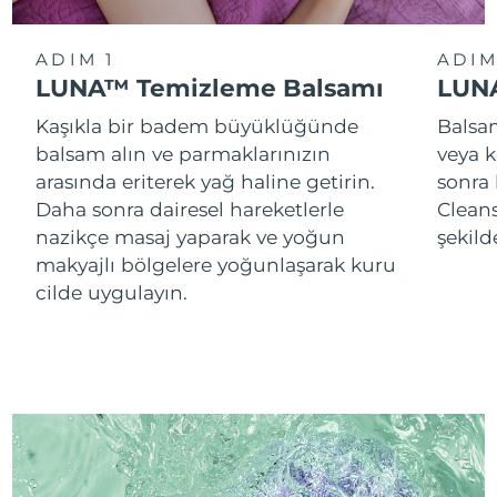
ADIM 1
ADIM
LUNA™ Temizleme Balsamı
LUNA
Kaşıkla bir badem büyüklüğünde
Balsam
balsam alın ve parmaklarınızın
veya k
arasında eriterek yağ haline getirin.
sonra
Daha sonra dairesel hareketlerle
Cleans
nazikçe masaj yaparak ve yoğun
şekild
makyajlı bölgelere yoğunlaşarak kuru
cilde uygulayın.