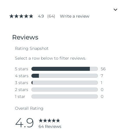
4.9
(64)
Write a review
4.9
out
of
5
stars,
average
rating
value.
Read
64
Reviews.
Same
page
link.