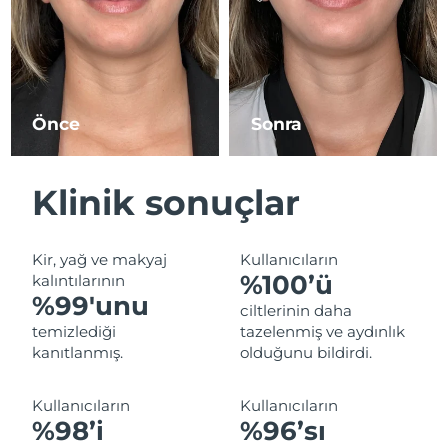
Tahmini teslim tarihi
İsrail
13/08/2026
Tahmini teslim tarihi
İtalya
09/08/2026
Önce
Sonra
Tahmini teslim tarihi
Japonya
12/08/2026
Klinik sonuçlar
Tahmini teslim tarihi
Jersey
14/08/2026
Kir, yağ ve makyaj
Kullanıcıların
Tahmini teslim tarihi
Kazakistan
%100’ü
kalıntılarının
11/08/2026
%99'unu
ciltlerinin daha
Tahmini teslim tarihi
temizlediği
tazelenmiş ve aydınlık
Kuveyt
09/08/2026
kanıtlanmış.
olduğunu bildirdi.
Tahmini teslim tarihi
Letonya
Kullanıcıların
Kullanıcıların
09/08/2026
%98’i
%96’sı