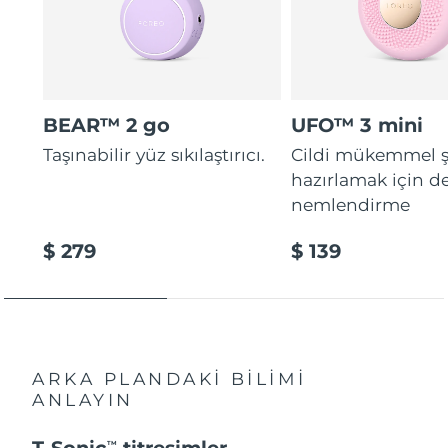
BEAR™ 2 go
UFO™ 3 mini
Taşınabilir yüz sıkılaştırıcı.
Cildi mükemmel ş
hazırlamak için d
nemlendirme
$ 279
$ 139
ARKA PLANDAKİ BİLİMİ
ANLAYIN
T-Sonic
titreşimler
TM