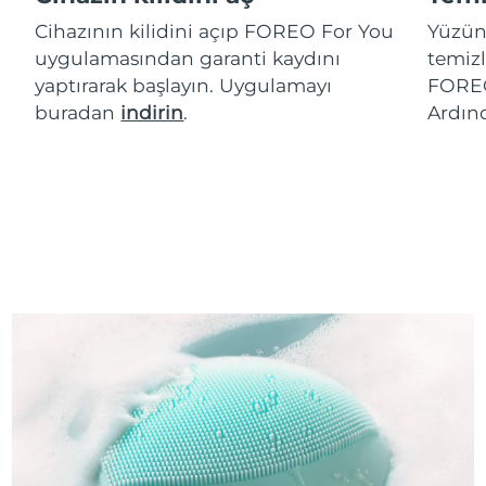
Cihazının kilidini açıp FOREO For You
Yüzün
uygulamasından garanti kaydını
temizl
yaptırarak başlayın. Uygulamayı
FOREO
buradan
indirin
.
Ardın