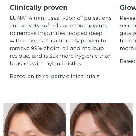
Advanced pore care essentials
For healthy hair
18% PAP
Clinically proven
Glow
İsrail
Tahmini teslim tarihi
8/14/26
Kozmetik ürünleri
Erkekler
LUNA
4 mini uses T-Sonic
pulsations
Reveal
TM
TM
İtalya
Tahmini teslim tarihi
8/10/26
and velvety-soft silicone touchpoints
secon
to remove impurities trapped deep
gets y
Japonya
Tahmini teslim tarihi
8/13/26
within pores. It is clinically proven to
time f
Tüm Ürünler
remove 99% of dirt, oil and makeup
more r
Jersey
Tahmini teslim tarihi
8/15/26
residue, and is 35x more hygienic than
Based 
brushes with nylon bristles.
Kazakistan
Tahmini teslim tarihi
8/12/26
FOREO APP
Based on third-party clinical trials
Kuveyt
Tahmini teslim tarihi
8/10/26
HAKKINDA
Letonya
Tahmini teslim tarihi
8/10/26
Lübnan
Tahmini teslim tarihi
8/11/26
Litvanya
Tahmini teslim tarihi
8/10/26
Lüksemburg
Tahmini teslim tarihi
8/10/26