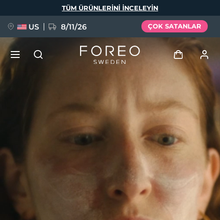
Ana
TÜM ÜRÜNLERINI INCELEYIN
içeriğe
atla
US
8/11/26
ÇOK SATANLAR
YENİ
Giriş
Dil Seçimi
BREAKING NEWS
Kullanici profi̇li̇
English
Deutsch
Español
Cihazlarım
FAQ™ Pure Beauty-Tech Elixir
Français
Italiano
Português
Siparişlerim
Polski
Svenska
Русский
Türkçe
简体中文
繁體中文
Adresim
issa™ Teeth Whitening Set
Aboneliklerim