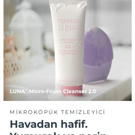
LUNA
Micro-Foam Cleanser 2.0
TM
MIKROKÖPÜK TEMIZLEYICI
Havadan hafif.