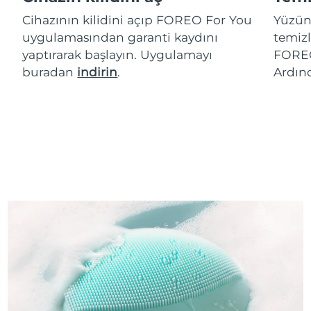
Cihazının kilidini açıp FOREO For You
Yüzün
uygulamasından garanti kaydını
temizl
yaptırarak başlayın. Uygulamayı
FOREO
buradan
indirin
.
Ardın