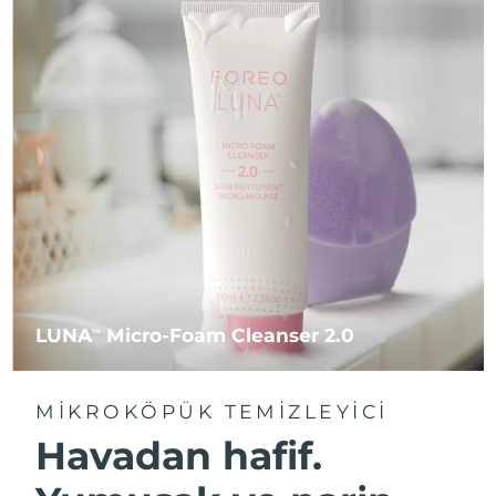
LUNA
Micro-Foam Cleanser 2.0
TM
MIKROKÖPÜK TEMIZLEYICI
Havadan hafif.