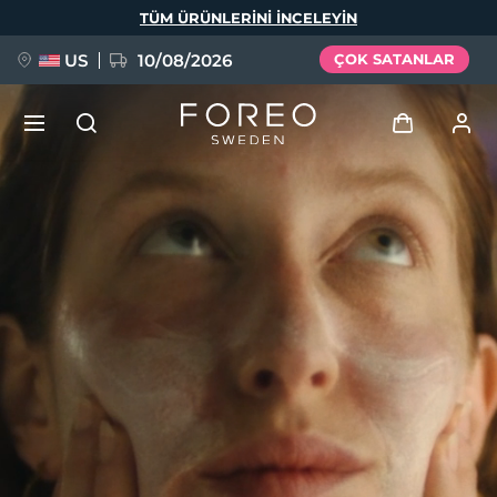
Ana
TÜM ÜRÜNLERINI INCELEYIN
içeriğe
atla
US
10/08/2026
ÇOK SATANLAR
YENİ
Giriş
Dil Seçimi
BREAKING NEWS
Kullanici profi̇li̇
English
Deutsch
Español
Cihazlarım
FAQ™ Pure Beauty-Tech Elixir
Français
Italiano
Português
Siparişlerim
Polski
Svenska
Русский
Türkçe
简体中文
繁體中文
Adresim
issa™ Teeth Whitening Set
Aboneliklerim