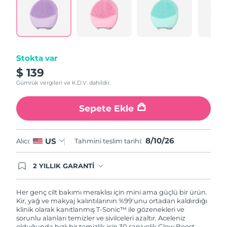
Reviews.
Türkiye
Tahmini teslim tarihi
8/10/26
Same
page
link.
Birleşik Arap
Tahmini teslim tarihi
8/10/26
Emirlikleri
Stokta var
Birleşik Krallık
Tahmini teslim tarihi
8/9/26
$ 139
Gümrük vergileri ve K.D.V. dahildir.
Amerika Birleşik
Tahmini teslim tarihi
8/10/26
Devletleri
Sepete Ekle
Özbekistan
Tahmini teslim tarihi
8/14/26
8/10/26
US
Alıcı:
Tahmini teslim tarihi:
Vietnam
Tahmini teslim tarihi
8/15/26
2 YILLIK GARANTİ
Satın aldığınız Foreo cihazı, Tüketici Kanununa
göre 2 (iki) yıl firmamız garantisi altında
korunmaktadır. Cihazınızla ilgili herhangi bir
Her genç cilt bakımı meraklısı için mini ama güçlü bir ürün.
şikayet, arıza durumunda Garanti Belgesinde yer
Kir, yağ ve makyaj kalıntılarının %99'unu ortadan kaldırdığı
alan servisimize ve merkez ofis adresimize
klinik olarak kanıtlanmış T-Sonic™ ile gözenekleri ve
ürününüzü teslim edebilirsiniz. Ürününüzle
sorunlu alanları temizler ve sivilceleri azaltır. Aceleniz
alakalı sorun tespit edildiğinde yeni bir ürünle
olduğunda hızlı bir temizlik için 30 saniyelik Glow Boost