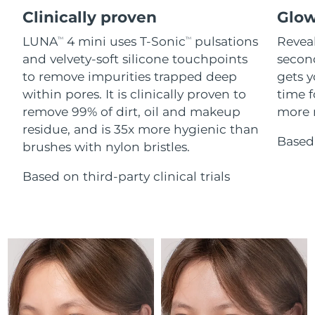
Advanced pore care essentials
For healthy hair
18% PAP
Clinically proven
Glow
İsrail
Tahmini teslim tarihi
8/13/26
Kozmetik ürünleri
Erkekler
LUNA
4 mini uses T-Sonic
pulsations
Reveal
TM
TM
İtalya
Tahmini teslim tarihi
8/9/26
and velvety-soft silicone touchpoints
secon
to remove impurities trapped deep
gets y
Japonya
Tahmini teslim tarihi
8/12/26
within pores. It is clinically proven to
time f
Tüm Ürünler
remove 99% of dirt, oil and makeup
more r
Jersey
Tahmini teslim tarihi
8/14/26
residue, and is 35x more hygienic than
Based 
brushes with nylon bristles.
Kazakistan
Tahmini teslim tarihi
8/11/26
FOREO APP
Based on third-party clinical trials
Kuveyt
Tahmini teslim tarihi
8/9/26
HAKKINDA
Letonya
Tahmini teslim tarihi
8/9/26
Lübnan
Tahmini teslim tarihi
8/10/26
Litvanya
Tahmini teslim tarihi
8/9/26
Lüksemburg
Tahmini teslim tarihi
8/9/26