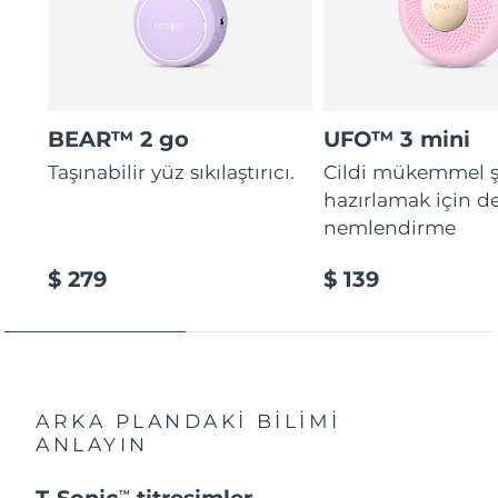
BEAR™ 2 go
UFO™ 3 mini
Taşınabilir yüz sıkılaştırıcı.
Cildi mükemmel ş
hazırlamak için d
nemlendirme
$ 279
$ 139
ARKA PLANDAKİ BİLİMİ
ANLAYIN
T-Sonic
titreşimler
TM