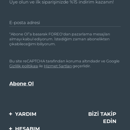
Üye olun ve ilk siparişinizde %15 indirim kazanın!
E-posta adresi
“Abone Ol”a basarak FOREO'dan pazarlama mesajları
almayı kabul ediyorum. İstediğim zaman abonelikten
çıkabileceğimi biliyorum.
Bu site reCAPTCHA tarafından koruma altındadır ve Google
Gizlilik politikası
ile
Hizmet Şartları
geçerlidir.
YARDIM
BIZI TAKIP
EDIN
Bi̇zi̇mle İleti̇şi̇me Geçi̇n
HESABIM