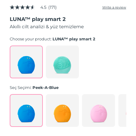
4.5
(171)
Write a review
4.5
out
LUNA™ play smart 2
of
5
Akıllı cilt analizi & yüz temizleme
stars,
average
rating
Choose your product:
LUNA™ play smart 2
value.
Read
171
Reviews.
Same
page
link.
Seç Seçimi:
Peek-A-Blue