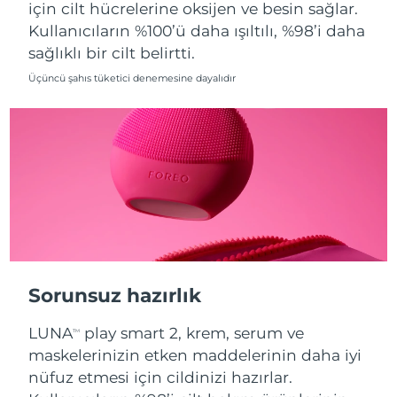
için cilt hücrelerine oksijen ve besin sağlar.
Kullanıcıların %100’ü daha ışıltılı, %98’i daha
Slovakya
Tahmini teslim tarihi
8/11/26
sağlıklı bir cilt belirtti.
Slovenya
Tahmini teslim tarihi
8/11/26
Üçüncü şahıs tüketici denemesine dayalıdır
Güney Afrika
Tahmini teslim tarihi
8/19/26
Güney Kore
Tahmini teslim tarihi
8/13/26
İspanya
Tahmini teslim tarihi
8/11/26
İsveç
Tahmini teslim tarihi
8/11/26
İsviçre
Tahmini teslim tarihi
8/11/26
Sorunsuz hazırlık
Tayvan
Tahmini teslim tarihi
8/16/26
LUNA
play smart 2, krem, serum ve
TM
maskelerinizin etken maddelerinin daha iyi
Tayland
Tahmini teslim tarihi
8/15/26
nüfuz etmesi için cildinizi hazırlar.