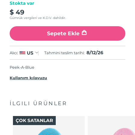
Stokta var
$ 49
Gümrük vergileri ve K.D.V. dahildir.
Sepete Ekle
8/12/26
US
Alıcı:
Tahmini teslim tarihi:
Peek-A-Blue
Kullanım kılavuzu
İLGILI ÜRÜNLER
ÇOK SATANLAR