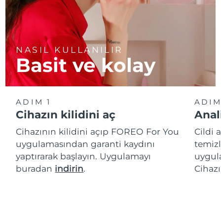
NASIL KULLANILIR
Basit ve kolay
ADIM 1
ADIM
Cihazın kilidini aç
Anal
Cihazının kilidini açıp FOREO For You
Cildi 
uygulamasından garanti kaydını
temizl
yaptırarak başlayın. Uygulamayı
uygula
buradan
indirin
.
Cihazı