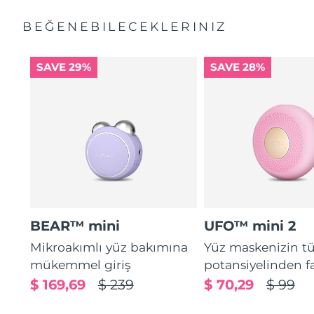
BEĞENEBILECEKLERINIZ
SAVE 29%
SAVE 28%
BEAR™ mini
UFO™ mini 2
Mikroakımlı yüz bakımına
Yüz maskenizin 
mükemmel giriş
potansiyelinden f
$ 169,69
$ 239
$ 70,29
$ 99