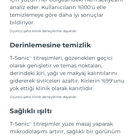
Filipinler
Tahmini teslim tarihi
8/14/26
analiz eder. Kullanıcıların %100'ü elle
temizlemeye göre daha iyi sonuçlar
Polonya
Tahmini teslim tarihi
8/12/26
bildiriyor.
Üçüncü şahıs klinik deneylerine dayalıdır
Portekiz
Tahmini teslim tarihi
8/11/26
Derinlemesine temizlik
Porto Riko
Tahmini teslim tarihi
8/13/26
T-Sonic
titreşimleri, gözenekleri geçici
TM
Katar
Tahmini teslim tarihi
8/12/26
olarak genişletir ve temas noktaları,
derindeki kiri, yağı ve makyaj kalıntılarını
Reunion
Tahmini teslim tarihi
8/16/26
gidererek sivilceleri azaltır. Kirlerin %99'unu
yok ettiği klinik olarak kanıtlıdır.
Romanya
Tahmini teslim tarihi
8/11/26
Üçüncü şahıs klinik deneylerine dayalıdır
Rusya
Tahmini teslim tarihi
8/19/26
Sağlıklı ışıltı
Suudi Arabistan
Tahmini teslim tarihi
8/12/26
T-Sonic
titreşimler yüze masaj yaparak
TM
mikrodolaşımı artırır, sağlıklı bir görünüm
Singapur
Tahmini teslim tarihi
8/13/26