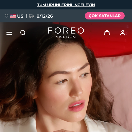
Ana
TÜM ÜRÜNLERINI INCELEYIN
içeriğe
atla
US
8/12/26
ÇOK SATANLAR
YENİ
Giriş
Dil Seçimi
BREAKING NEWS
Kullanici profi̇li̇
English
Deutsch
Español
Cihazlarım
FAQ™ Pure Beauty-Tech Elixir
Français
Italiano
Português
Siparişlerim
Polski
Svenska
Русский
Türkçe
简体中文
繁體中文
Adresim
issa™ Teeth Whitening Set
Aboneliklerim