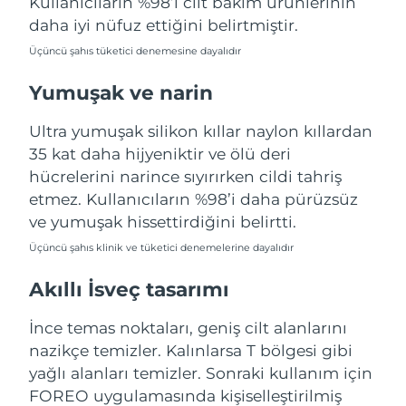
Kullanıcıların %98’i cilt bakım ürünlerinin
Türkiye
Tahmini teslim tarihi
8/12/26
daha iyi nüfuz ettiğini belirtmiştir.
Üçüncü şahıs tüketici denemesine dayalıdır
Birleşik Arap
Tahmini teslim tarihi
8/12/26
Emirlikleri
Yumuşak ve narin
Birleşik Krallık
Tahmini teslim tarihi
8/11/26
Ultra yumuşak silikon kıllar naylon kıllardan
35 kat daha hijyeniktir ve ölü deri
Amerika Birleşik
Tahmini teslim tarihi
8/12/26
hücrelerini narince sıyırırken cildi tahriş
Devletleri
etmez. Kullanıcıların %98’i daha pürüzsüz
ve yumuşak hissettirdiğini belirtti.
Özbekistan
Tahmini teslim tarihi
8/16/26
Üçüncü şahıs klinik ve tüketici denemelerine dayalıdır
Vietnam
Tahmini teslim tarihi
8/17/26
Akıllı İsveç tasarımı
İnce temas noktaları, geniş cilt alanlarını
nazikçe temizler. Kalınlarsa T bölgesi gibi
yağlı alanları temizler. Sonraki kullanım için
FOREO uygulamasında kişiselleştirilmiş