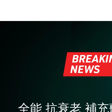
Near-infrared and red light therapy device
Smart hybrid silicone sonic toothbrush
抗老
LED治疗
LUNA™ 4 mini
面部提拉护理
FAQ™ 101
FAQ™ 201
UFO™ 3 mini
issa™ 4 smile
For young skin, T-zone
Premium anti-aging skincare
NEW
Clinical anti-aging
LED mask
Red light therapy device for young skin
Hybrid silicone sonic toothbrush
生发
LUNA™ 4 go
BEAR™ 设备
肌肤年轻化
FAQ™ 102
FAQ™ 202
UFO™ 3 go
issa™ 4 baby
For travel or gym bag
All premium facelift devices
FAQ™ 301
FAQ™ 501
Advanced clinical anti-aging
LED mask
Portable red light therapy
For ages 0-3
NEW
LED hair strengthening scalp massager
Full-Spectrum Red Light Therapy
LUNA™ 护肤
FAQ™ 103
FAQ™ 211
保健品
面膜
issa™ Teeth Whitening Set
Premium cleansers & balm
FAQ™ Scalp Serum
FAQ™ 502
Luxurious clinical anti-aging set
Anti-aging neck & décolleté LED mask
Rejuvenation & hydration
Dual LED + sonic device & 18% PAP gel
Scalp recovery probiotic serum
Full-Spectrum Red Light Therapy
LUNA™ 设备
专业治疗
FAQ™ P1 Primer
FAQ™ 221
UFO™ 设备
ISSA™ 设备
All facial cleansing devices
FAQ™护肤品
Manuka honey primer
Anti-aging LED hand mask
FAQ™ Red Light Serum
All deep facial hydration devices
All silicone sonic toothbrushes
All FAQ™ skincare
全能 抗衰老 補充