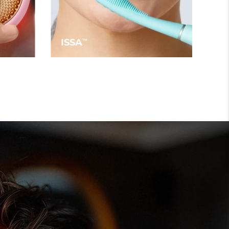
ISSA
TM