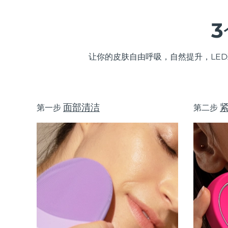
KIWI™ 皮肤护理
All acne treatment devices
All revitalizing eye massagers
Serum
issa™ Teeth Whitening Gel
Advanced pore care essentials
For healthy hair
18% PAP
护肤品
男士
让你的皮肤自由呼吸，自然提升，LE
全部购买
面部清洁
第一步
第二步
FOREO APP
关于我们