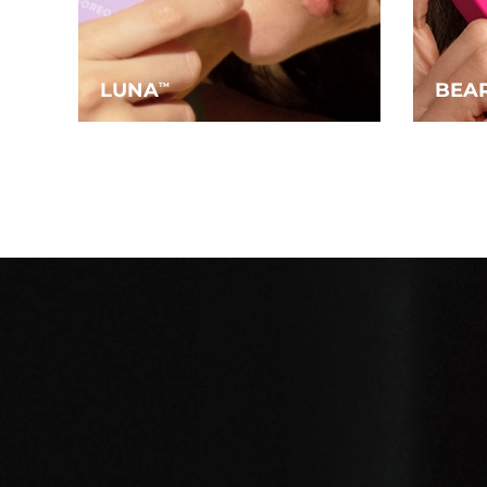
LUNA
BEA
TM