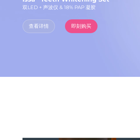
LUNA
全食
™
双LED + 声波仪 & 18% PAP 凝胶
全新升级版抗衰老LED面罩
智能微电流美容仪
issa™ Teeth Whitening Set
使用优惠码
查看详情
立即购买
查看详情
发现更多
即刻购买
立即购买
立即购买
FAQ™ Dual LED Panel
热门产品
特别优惠
畅销产品