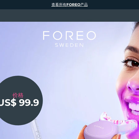
查看所有FOREO产品
价格
低至
US$ 99.9
50%
焕亮
低至
凭码立享
5折
凭码立享