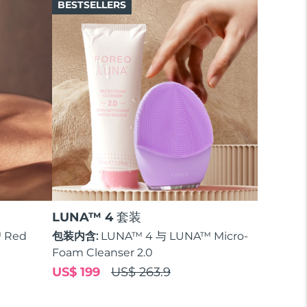
BESTSELLERS
LUNA™ 4 套装
 Red
包装内含:
LUNA™ 4 与 LUNA™ Micro-
Foam Cleanser 2.0
US$ 199
US$ 263.9