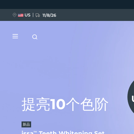
跳
转
到
主
US
11/8/26
要
内
容
美容偶像，
新品
提亮10个色阶
臻于完美。
BREAKING NEWS
无创塑颜，提拉
FOREO 效果，
千载难逢
FAQ™ Pure Beauty-Tech Elixir
更划算！
新品
FDA-CLEARED
LUNA™ 限时闪购
issa
FAQ
BEAR
Teeth Whitening Set
202 plus
2
™
™
TM