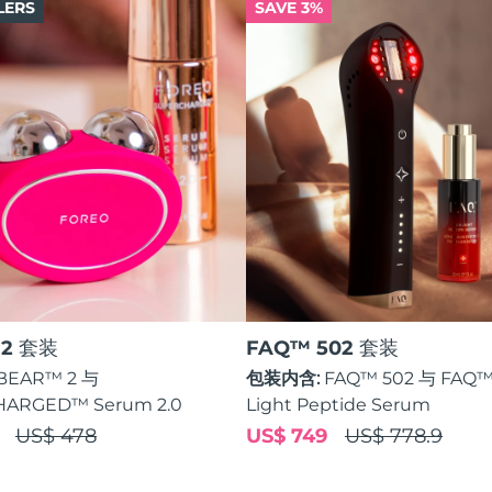
LERS
SAVE 3%
 2 套装
FAQ™ 502 套装
BEAR™ 2 与
包装内含:
FAQ™ 502 与 FAQ™
ARGED™ Serum 2.0
Light Peptide Serum
US$ 478
US$ 749
US$ 778.9