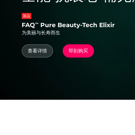
脱毛
FAQ™护肤品
身体护理
FAQ™护肤品
FAQ™产品
FAQ™ skincare
All FAQ™ skincare
All FAQ™ skincare
PEACH™ 2 Pro Max
BEAR™ 2 body
All hair treatments
All FAQ™ skincare
新品
Professional IPL hair removal device
Microcurrent body toning
FAQ
Pure Beauty-Tech Elixir
™
FAQ™产品
FAQ™产品
为美丽与长寿而生
痘肌护理
FAQ™ products
眼部护理
All anti-aging treatments
All LED treatments
PEACH™ 2
LUNA™ 4 body
All toning treatments
ESPADA™ 2 plus
BEAR™ 2 eyes & lips
IPL hair removal
Massaging body brush
查看详情
即刻购买
Recurring acne LED therapy
Microcurrent line smoothing device
PEACH™ 2 go
SUPERCHARGED™ serum
护发
毛孔护理
ESPADA™ 2
IRIS™ 2
Travel-friendly IPL hair removal
Firming body serum
LUNA™ 4 hair
KIWI™ derma
Acne treatment device
Rejuvenating eye massager
NEW
2-in-1 LED scalp massager
Diamond microdermabrasion .
PEACH™ Cooling Prep Gel
ESPADA™ Blemish Solution
眼部护肤
牙齿美白
Cooling IPL hair removal gel
FLIP™ play advanced
KIWI™
Concentrated acne gel
Advanced eye care treatment
issa™ Teeth Whitening Set
LED light hairbrush
Blackhead remover
Dual LED + sonic device & 18% PAP gel
更多的
ESPADA™ 设备
眼部护理设备
LUNA™ Dual-Peptide Scalp