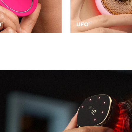
R
UFO
TM
TM