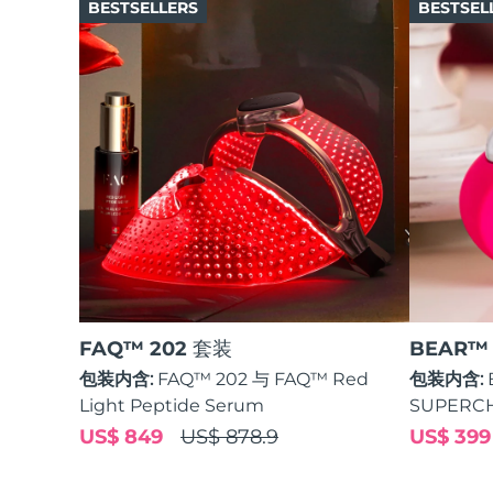
BESTSELLERS
BESTSEL
红光疗法
瑞典美肤护理
面部清洁
紧致提拉
LUNA™ 4 套装
BEAR™ 2 套装
Anti-aging massage
Microcurrent toning
补水保湿
口腔护理
FAQ™ 202 套装
BEAR™
LUNA™ 4 Plus
BEAR™ 2 go
包装内含:
FAQ™ 202 与 FAQ™ Red
包装内含:
UFO™ 3 套装
issa™ 4
Massage, LED heating
Microcurrent toning on-the-go
Light Peptide Serum
SUPERCH
Deep facial hydration
Hybrid silicone sonic toothbrush
FAQ™ 抗老护理
US$ 849
US$ 878.9
US$ 399
LUNA™ 4 Men
BEAR™ 2 eyes & lips
NEW
UFO™ 3 LED
issa™ 4 plus
For men, anti-aging massage
Microcurrent line smoothing device