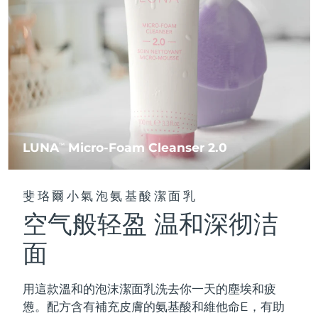
FAQ™ 101
FAQ™ 201
中國
LUNA™ 4 mini
面部提拉護理
預計送達日期
8/9/26
NEW
issa™ 4 smile
UFO™ 3 mini
Clinical anti-aging
LED mask
For young skin, T-zone
Premium anti-aging skincare
哥倫比亞
預計送達日期
8/13/26
Hybrid silicone sonic toothbrush
Red light therapy device for young skin
生髮
肌膚年輕化
克羅埃西亞
預計送達日期
8/9/26
FAQ™ 102
FAQ™ 202
LUNA™ 4 go
BEAR™ 設備
FAQ™ 301
FAQ™ 501
issa™ 4 baby
UFO™ 3 go
Advanced clinical anti-aging
LED mask
For travel or gym bag
All premium facelift devices
NEW
賽普勒斯
預計送達日期
8/10/26
LED hair strengthening scalp massager
Full-Spectrum Red Light Therapy
For ages 0-3
Portable red light therapy
捷克
預計送達日期
8/9/26
FAQ™ 103
FAQ™ 211
LUNA
Micro-Foam Cleanser 2.0
LUNA™護膚
TM
保健品
FAQ™ Scalp Serum
FAQ™ 502
issa™ Teeth Whitening Set
面膜
Luxurious clinical anti-aging set
Anti-aging neck & décolleté LED mask
Premium cleansers & balm
丹麥
預計送達日期
8/9/26
Scalp recovery probiotic serum
Full-Spectrum Red Light Therapy
Dual LED + sonic device & 18% PAP gel
Rejuvenation & hydration
專業治療
斐珞爾小氣泡氨基酸潔面乳
愛沙尼亞
預計送達日期
8/9/26
空气般轻盈 温和深彻洁
FAQ™ P1 Primer
FAQ™ 221
LUNA™ 設備
FAQ™護膚品
ISSA™ 設備
UFO™ 設備
Manuka honey primer
Anti-aging LED hand mask
芬蘭
FAQ™ Red Light Serum
預計送達日期
8/9/26
All facial cleansing devices
面
All FAQ™ skincare
All silicone sonic toothbrushes
All deep facial hydration devices
法國
預計送達日期
8/9/26
脫毛
身體護理
用這款溫和的泡沫潔面乳洗去你一天的塵埃和疲
FAQ™護膚品
FAQ™護膚品
PEACH™ 2 Pro Max
BEAR™ 2 body
FAQ™產品
FAQ™ skincare
法屬玻里尼西亞
預計送達日期
8/13/26
憊。配方含有補充皮膚的氨基酸和維他命E，有助
All FAQ™ skincare
All FAQ™ skincare