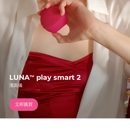
發貨國家
美國
預計送達日期
8/10/26
FAQ™ Dual LED Panel
英國
預計送達日期
8/9/26
熱門產品
西班牙
預計送達日期
8/9/26
澳洲
預計送達日期
8/12/26
法國
預計送達日期
8/9/26
LUNA
play smart 2
TM
特別優惠
暢銷產品
潔面儀
德國
預計送達日期
8/9/26
加拿大
預計送達日期
8/13/26
立即購買
紅光療法
澳洲
預計送達日期
8/12/26