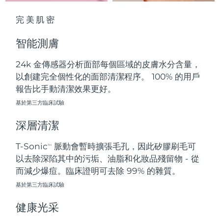
中國澳門特別行政區
預計送達日期
8/11/26
完美肌密
馬來西亞
預計送達日期
8/12/26
智能測膚
馬爾他
預計送達日期
8/9/26
24k 金傳感器分析面部每個區域的皮膚水分含量，
以創建完全個性化的面部清潔程序。 100% 的用戶
墨西哥
預計送達日期
8/13/26
報告比手動清潔效果更好。
摩納哥
基於第三方臨床試驗
預計送達日期
8/10/26
深層清潔
荷蘭
預計送達日期
8/9/26
T-Sonic
脈動會暫時擴張毛孔，因此矽膠刷毛可
TM
紐西蘭
預計送達日期
8/9/26
以去除深陷其中的污垢、油脂和化妝品殘留物 - 從
而減少爆痘。臨床證明可去除 99% 的雜質。
挪威
預計送達日期
8/9/26
基於第三方臨床試驗
阿曼
預計送達日期
8/12/26
健康光采
菲律賓
預計送達日期
8/12/26