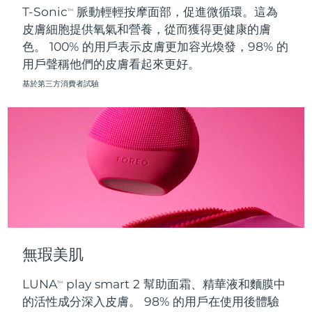
T-Sonic
脈動輕輕按摩面部，促進微循環。這為
TM
皮膚細胞提供氧氣和營養，從而獲得更健康的膚
波蘭
預計送達日期
8/10/26
色。 100% 的用戶表示皮膚更加容光煥發，98% 的
用戶聲稱他們的皮膚看起來更好。
葡萄牙
預計送達日期
8/9/26
基於第三方消費者試驗
波多黎各
預計送達日期
8/11/26
卡達
預計送達日期
8/10/26
留尼旺
預計送達日期
8/14/26
羅馬尼亞
預計送達日期
8/9/26
俄羅斯
預計送達日期
8/17/26
無瑕美肌
沙烏地阿拉伯
預計送達日期
8/10/26
LUNA
play smart 2 幫助面霜、精華液和麵膜中
TM
新加坡
預計送達日期
8/11/26
的活性成分深入皮膚。 98% 的用戶在使用後體驗