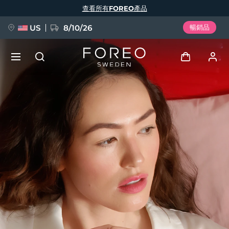
移
查看所有FOREO產品
至
主
內
容
US
8/10/26
暢銷品
新品
登入
語言
BREAKING NEWS
用戶信息
English
Deutsch
Español
我的設備
FAQ™ Pure Beauty-Tech Elixir
Français
Italiano
Português
我的訂單
Polski
Svenska
Русский
Türkçe
简体中文
繁體中文
我的地址
issa™ Teeth Whitening Set
我的訂閱