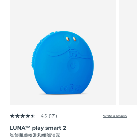
阿拉伯聯合大公國
預計送達日期
8/10/26
英國
預計送達日期
8/9/26
美國
預計送達日期
8/10/26
烏茲別克
預計送達日期
8/14/26
越南
預計送達日期
8/15/26
4.5
(171)
Write a review
4.5
out
LUNA™ play smart 2
of
5
智能肌膚檢測和麵部清潔