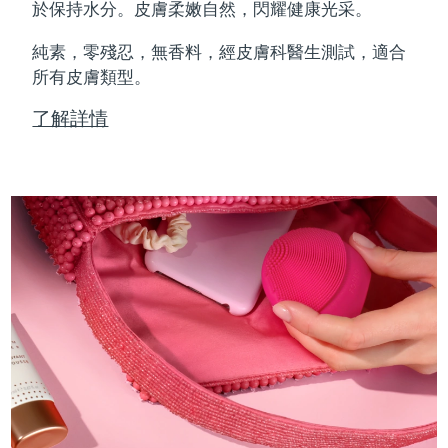
Professional IPL hair removal device
Microcurrent body toning
All hair treatments
All FAQ™ skincare
於保持水分。皮膚柔嫩自然，閃耀健康光采。
德國
預計送達日期
8/9/26
純素，零殘忍，無香料，經皮膚科醫生測試，適合
FAQ™產品
FAQ™產品
痘肌護理
眼部護理
直布羅陀
所有皮膚類型。
PEACH™ 2
LUNA™ 4 body
預計送達日期
8/13/26
FAQ™ products
All anti-aging treatments
All LED treatments
ESPADA™ 2 plus
BEAR™ 2 eyes & lips
IPL hair removal
Massaging body brush
All toning treatments
了解詳情
希臘
預計送達日期
8/9/26
Recurring acne LED therapy
Microcurrent line smoothing device
中國香港特別行政區
預計送達日期
8/10/26
PEACH™ 2 go
SUPERCHARGED™ serum
護發
毛孔護理
ESPADA™ 2
IRIS™ 2
Travel-friendly IPL hair removal
Firming body serum
匈牙利
LUNA™ 4 hair
預計送達日期
8/9/26
KIWI™ derma
Acne treatment device
Rejuvenating eye massager
NEW
2-in-1 LED scalp massager
Diamond microdermabrasion .
冰島
預計送達日期
8/10/26
PEACH™ Cooling Prep Gel
ESPADA™ Blemish Solution
眼部護膚
牙齒美白
Cooling IPL hair removal gel
印尼
預計送達日期
8/7/26
FLIP™ play advanced
KIWI™
Concentrated acne gel
Advanced eye care treatment
issa™ Teeth Whitening Set
LED light hairbrush
Blackhead remover
愛爾蘭
預計送達日期
8/9/26
更多的
Dual LED + sonic device & 18% PAP gel
ESPADA™ 設備
眼部護理設備
曼島
預計送達日期
8/11/26
LUNA™ Dual-Peptide Scalp
KIWI™ 皮肤护理
All acne treatment devices
All revitalizing eye massagers
Serum
issa™ Teeth Whitening Gel