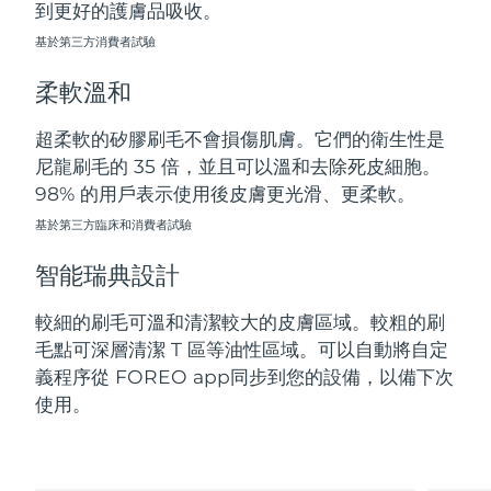
到更好的護膚品吸收。
斯洛伐克
預計送達日期
8/9/26
基於第三方消費者試驗
斯洛維尼亞
預計送達日期
8/9/26
柔軟溫和
南非
預計送達日期
8/17/26
超柔軟的矽膠刷毛不會損傷肌膚。它們的衛生性是
尼龍刷毛的 35 倍，並且可以溫和去除死皮細胞。
南韓
預計送達日期
8/11/26
98% 的用戶表示使用後皮膚更光滑、更柔軟。
西班牙
基於第三方臨床和消費者試驗
預計送達日期
8/9/26
智能瑞典設計
瑞典
預計送達日期
8/9/26
較細的刷毛可溫和清潔較大的皮膚區域。較粗的刷
瑞士
預計送達日期
8/9/26
毛點可深層清潔 T 區等油性區域。可以自動將自定
義程序從 FOREO app同步到您的設備，以備下次
台灣
預計送達日期
8/14/26
使用。
泰國
預計送達日期
8/13/26
土耳其
預計送達日期
8/10/26