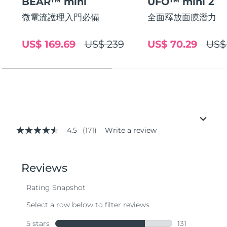
BEAR™ mini
UFO™ mini 2
微電流護理入門必備
全面釋放面膜潛力
US$ 169.69
US$ 239
US$ 70.29
US$
4.5
(171)
Write a review
4.5
out
of
5
stars,
average
rating
value.
Read
171
Reviews.
Same