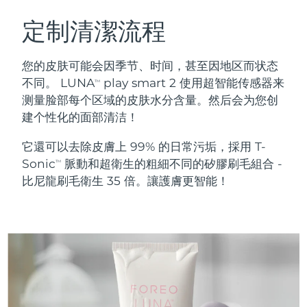
瑞典美膚護理
奧地利
預計送達日期
8/9/26
定制清潔流程
巴林
預計送達日期
8/10/26
您的皮肤可能会因季节、时间，甚至因地区而状态
面部清潔
緊致提拉
不同。 LUNA
play smart 2 使用超智能传感器来
TM
比利時
預計送達日期
8/9/26
测量脸部每个区域的皮肤水分含量。然后会为您创
LUNA™ 4 套裝
BEAR™ 2 套裝
建个性化的面部清洁！
百慕達
預計送達日期
8/15/26
Anti-aging massage
Microcurrent toning
它還可以去除皮膚上 99% 的日常污垢，採用 T-
波士尼亞與赫塞哥維納
預計送達日期
8/12/26
Sonic
脈動和超衛生的粗細不同的矽膠刷毛組合 -
補水保濕
口腔護理
TM
LUNA™ 4 Plus
BEAR™ 2 go
比尼龍刷毛衛生 35 倍。讓護膚更智能！
汶萊
預計送達日期
8/14/26
UFO™ 3 套裝
issa™ 4
Massage, LED heating
Microcurrent toning on-the-go
FAQ™ 抗老護理
Deep facial hydration
Hybrid silicone sonic toothbrush
保加利亞
預計送達日期
8/9/26
NEW
LUNA™ 4 Men
BEAR™ 2 eyes & lips
加拿大
預計送達日期
8/13/26
UFO™ 3 LED
issa™ 4 plus
For men, anti-aging massage
Microcurrent line smoothing device
Near-infrared and red light therapy
Smart hybrid silicone sonic toothbrush
智利
預計送達日期
8/13/26
device
抗老
LED 護理