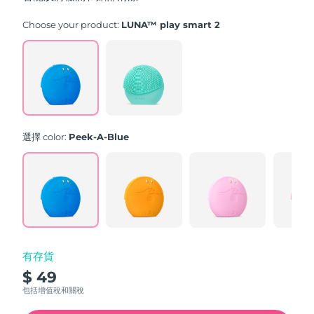
stars,
average
rating
Choose your product:
LUNA™ play smart 2
value.
Read
171
Reviews.
Same
page
link.
選擇 color:
Peek-A-Blue
有存貨
$ 49
包括增值稅和關稅