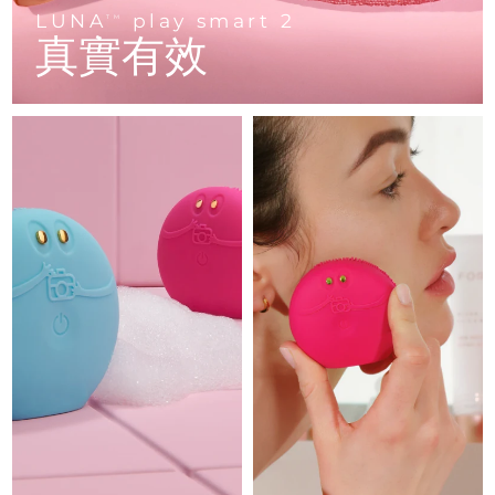
Advanced pore care essentials
以色列
預計送達日期
8/13/26
For healthy hair
LUNA
play smart 2
18% PAP
TM
護膚品
男士
真實有效
義大利
預計送達日期
8/9/26
日本
預計送達日期
8/12/26
澤西島
預計送達日期
8/14/26
全部購買
哈薩克
預計送達日期
8/11/26
FOREO APP
科威特
預計送達日期
8/9/26
關於我們
拉脫維亞
預計送達日期
8/9/26
黎巴嫩
預計送達日期
8/10/26
立陶宛
預計送達日期
8/9/26
盧森堡
預計送達日期
8/9/26