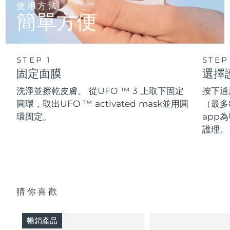
使用方法
簡單方便
STEP 1
STEP
固定面膜
選擇
洗淨並擦乾皮膚。 從UFO ™ 3 上取下固定
按下通
圓環，取出UFO ™ activated mask並用圓
（最多
環固定。
app為
護理。
猜你喜歡
暢銷產品