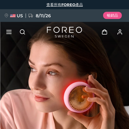
移
查看所有FOREO產品
至
主
內
容
US
8/11/26
暢銷品
新品
登入
語言
BREAKING NEWS
用戶信息
English
Deutsch
Español
我的設備
FAQ™ Pure Beauty-Tech Elixir
Français
Italiano
Português
我的訂單
Polski
Svenska
Русский
Türkçe
简体中文
繁體中文
我的地址
issa™ Teeth Whitening Set
我的訂閱