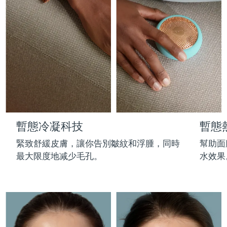
Professional IPL hair removal device
Microcurrent body toning
All hair treatments
All FAQ™ skincare
德國
預計送達日期
8/10/26
FAQ™產品
FAQ™產品
痘肌護理
眼部護理
直布羅陀
PEACH™ 2
LUNA™ 4 body
預計送達日期
8/14/26
FAQ™ products
All anti-aging treatments
All LED treatments
ESPADA™ 2 plus
BEAR™ 2 eyes & lips
IPL hair removal
Massaging body brush
All toning treatments
希臘
預計送達日期
8/10/26
Recurring acne LED therapy
Microcurrent line smoothing device
中國香港特別行政區
預計送達日期
8/11/26
PEACH™ 2 go
SUPERCHARGED™ serum
護發
毛孔護理
ESPADA™ 2
IRIS™ 2
Travel-friendly IPL hair removal
Firming body serum
匈牙利
LUNA™ 4 hair
預計送達日期
8/10/26
KIWI™ derma
Acne treatment device
Rejuvenating eye massager
NEW
暫態冷凝科技
暫態
2-in-1 LED scalp massager
Diamond microdermabrasion .
冰島
預計送達日期
8/11/26
PEACH™ Cooling Prep Gel
緊致舒緩皮膚，讓你告別皺紋和浮腫，同時
幫助面
ESPADA™ Blemish Solution
眼部護膚
牙齒美白
Cooling IPL hair removal gel
最大限度地减少毛孔。
水效果
印尼
預計送達日期
8/8/26
FLIP™ play advanced
KIWI™
Concentrated acne gel
Advanced eye care treatment
issa™ Teeth Whitening Set
LED light hairbrush
Blackhead remover
愛爾蘭
預計送達日期
8/10/26
更多的
Dual LED + sonic device & 18% PAP gel
ESPADA™ 設備
眼部護理設備
曼島
預計送達日期
8/12/26
LUNA™ Dual-Peptide Scalp
KIWI™ 皮肤护理
All acne treatment devices
All revitalizing eye massagers
Serum
issa™ Teeth Whitening Gel