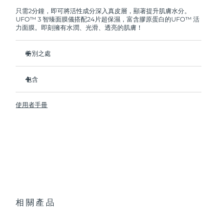
FOREO將免費為您更換產品。
只需2分鐘，即可將活性成分深入真皮層，顯著提升肌膚水分。
UFO™ 3 智臻面膜儀搭配24片超保濕，富含膠原蛋白的UFO™ 活
阿拉伯聯合大公國
預計送達日期
8/11/26
力面膜。即刻擁有水潤、光滑、透亮的肌膚！
英國
預計送達日期
8/10/26
特別之處
美國
預計送達日期
8/11/26
經臨床證明，2分鐘內肌膚含水量增加126%，比貼片面膜更有
效。
包含
烏茲別克
預計送達日期
8/15/26
經臨床證明，僅需1周即可減少皺紋。
UFO ™ 3
集加熱、冷卻、LED光療及按摩功能於壹體的煥活面膜護理。
使用者手冊
6 x UFO™ Youth Junkie 2.0 Masks, 6 x UFO™
越南
預計送達日期
8/16/26
深層滋養，鎖住水分，舒緩乾燥。
H2Overdose 2.0 Masks, 6 x UFO™ Acai Berry Masks & 6 x
UFO™ Manuka Honey Masks
保護皮膚預防初老，使皮膚更光滑、更緊致。
USB充電線
快速操作指南
基本操作手册
2年質保 (西班牙、葡萄牙、瑞典：3年質保)
相關產品