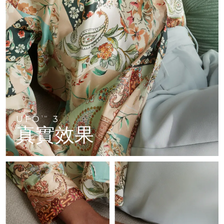
FAQ™ 101
FAQ™ 201
中國
LUNA™ 4 mini
面部提拉護理
預計送達日期
8/10/26
NEW
issa™ 4 smile
UFO™ 3 mini
Clinical anti-aging
LED mask
For young skin, T-zone
Premium anti-aging skincare
哥倫比亞
預計送達日期
8/14/26
Hybrid silicone sonic toothbrush
Red light therapy device for young skin
生髮
肌膚年輕化
克羅埃西亞
預計送達日期
8/10/26
FAQ™ 102
FAQ™ 202
LUNA™ 4 go
BEAR™ 設備
FAQ™ 301
FAQ™ 501
issa™ 4 baby
UFO™ 3 go
Advanced clinical anti-aging
LED mask
For travel or gym bag
All premium facelift devices
NEW
賽普勒斯
預計送達日期
8/11/26
LED hair strengthening scalp massager
Full-Spectrum Red Light Therapy
For ages 0-3
Portable red light therapy
捷克
預計送達日期
8/10/26
FAQ™ 103
FAQ™ 211
LUNA™護膚
保健品
FAQ™ Scalp Serum
FAQ™ 502
issa™ Teeth Whitening Set
面膜
Luxurious clinical anti-aging set
Anti-aging neck & décolleté LED mask
UFO
3
Premium cleansers & balm
TM
丹麥
預計送達日期
8/10/26
Scalp recovery probiotic serum
Full-Spectrum Red Light Therapy
真實效果
Dual LED + sonic device & 18% PAP gel
Rejuvenation & hydration
專業治療
愛沙尼亞
預計送達日期
8/10/26
FAQ™ P1 Primer
FAQ™ 221
LUNA™ 設備
FAQ™護膚品
ISSA™ 設備
UFO™ 設備
Manuka honey primer
Anti-aging LED hand mask
芬蘭
FAQ™ Red Light Serum
預計送達日期
8/10/26
All facial cleansing devices
All FAQ™ skincare
All silicone sonic toothbrushes
All deep facial hydration devices
法國
預計送達日期
8/10/26
脫毛
身體護理
FAQ™護膚品
FAQ™護膚品
PEACH™ 2 Pro Max
BEAR™ 2 body
FAQ™產品
FAQ™ skincare
法屬玻里尼西亞
預計送達日期
8/14/26
All FAQ™ skincare
All FAQ™ skincare