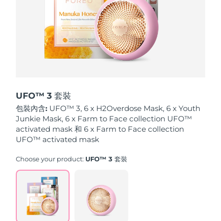
波蘭
預計送達日期
8/11/26
葡萄牙
預計送達日期
8/10/26
波多黎各
預計送達日期
8/12/26
卡達
預計送達日期
8/11/26
UFO™ 3 套裝
包裝內含:
UFO™ 3, 6 x H2Overdose Mask, 6 x Youth
留尼旺
預計送達日期
8/15/26
Junkie Mask, 6 x Farm to Face collection UFO™
activated mask 和 6 x Farm to Face collection
羅馬尼亞
UFO™ activated mask
預計送達日期
8/10/26
Choose your product:
UFO™ 3 套裝
俄羅斯
預計送達日期
8/18/26
沙烏地阿拉伯
預計送達日期
8/11/26
新加坡
預計送達日期
8/12/26