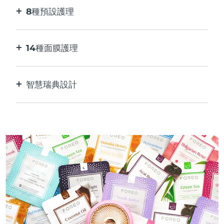
8種預設護理
按一下按鈕。 通過應用程序根據您的偏好進行調
整。
14種面膜護理
完美的科技組合，與面膜中的成分相得益彰。
智慧瑞典設計
100%防水，超衛生。 每次USB充電最多可使用50
分鐘。