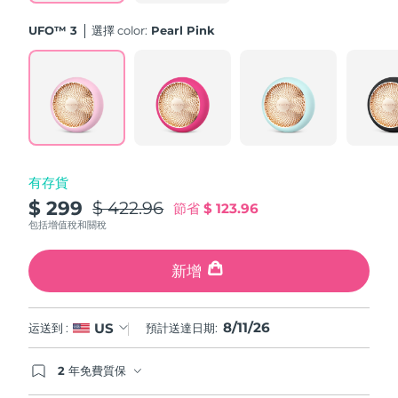
斯洛伐克
預計送達日期
8/10/26
UFO™ 3
選擇 color:
Pearl Pink
斯洛維尼亞
預計送達日期
8/10/26
南非
預計送達日期
8/18/26
南韓
預計送達日期
8/12/26
有存貨
西班牙
預計送達日期
8/10/26
$ 299
$ 422.96
節省
$ 123.96
瑞典
包括增值稅和關稅
預計送達日期
8/10/26
瑞士
新增
預計送達日期
8/10/26
台灣
預計送達日期
8/15/26
8/11/26
US
运送到 :
預計送達日期:
泰國
預計送達日期
8/14/26
2 年免費質保
如果您在2年質保期內發現任何非人為品質問題，
土耳其
預計送達日期
8/11/26