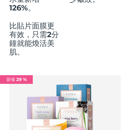
126%。
中國澳門特別行政區
預計送達日期
8/12/26
馬來西亞
預計送達日期
8/13/26
比貼片面膜更
有效，只需2分
馬爾他
預計送達日期
8/10/26
鐘就能煥活美
墨西哥
預計送達日期
8/14/26
肌。
摩納哥
預計送達日期
8/11/26
荷蘭
預計送達日期
8/10/26
節省 29 %
紐西蘭
預計送達日期
8/10/26
挪威
預計送達日期
8/10/26
阿曼
預計送達日期
8/13/26
菲律賓
預計送達日期
8/13/26