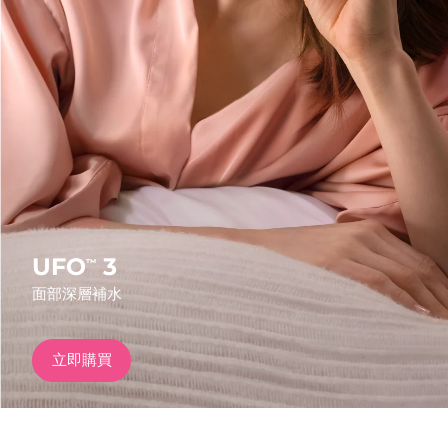
發貨國家
美國
預計送達日期
8/11/26
FAQ™ Dual LED Panel
英國
預計送達日期
8/10/26
熱門產品
西班牙
預計送達日期
8/10/26
澳洲
預計送達日期
8/13/26
法國
預計送達日期
8/10/26
UFO
3
™
特別優惠
暢銷產品
面部深層補水
德國
預計送達日期
8/10/26
加拿大
預計送達日期
8/14/26
立即購買
紅光療法
澳洲
預計送達日期
8/13/26