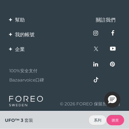
幫助
關註我們
聯繫我們
我的帳號
訂單與運輸
產品註冊
企業
保修與退換貨
客服支持
關於FOREO
常見問題
100%安全支付
夥伴計畫
電池資訊
Bazaarvoice口碑
聯盟新聞
MYSA
© 2026 FOREO 保留所有權利
成為合作夥伴
使用條款
UFO™ 3 套裝
系列
購買
隱私保護政策