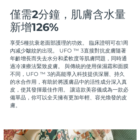
瑞典美膚護理
奧地利
預計送達日期
8/10/26
僅需2分鐘，肌膚含水量
新增126%
巴林
預計送達日期
8/11/26
面部清潔
緊致提拉
比利時
預計送達日期
8/10/26
享受5種抗衰老面部護理的功效。 臨床證明可在1周
LUNA™ 4 套裝
BEAR™ 2 套裝
內减少皺紋的出現。 UFO ™ 3直接對抗皮膚隨著
百慕達
預計送達日期
8/16/26
Anti-aging massage
Microcurrent toning
年齡增長而失去水分和柔軟度等肌膚問題，同時通
過冷凍療法緊致皮膚。
與傳統的使用保濕霜和面膜
波士尼亞與赫塞哥維納
預計送達日期
8/13/26
不同，UFO ™ 3的高能導入科技提供深層、持久
補水保濕
口腔護理
LUNA™ 4 Plus
BEAR™ 2 go
的水合作用，有助於將護膚品中的活性成分深入真
汶萊
預計送達日期
8/15/26
UFO™ 3 套裝
issa™ 4
Massage, LED heating
Microcurrent toning on-the-go
皮，使其發揮最佳作用。 讓這款美容儀成為一款必
FAQ™ 抗老護理
Deep facial hydration
Hybrid silicone sonic toothbrush
備單品，你可以全天擁有更加年輕、容光煥發的皮
保加利亞
預計送達日期
8/10/26
膚。
NEW
LUNA™ 4 Men
BEAR™ 2 eyes & lips
加拿大
預計送達日期
8/14/26
UFO™ 3 LED
issa™ 4 plus
For men, anti-aging massage
Microcurrent line smoothing device
Near-infrared and red light therapy
Smart hybrid silicone sonic toothbrush
智利
預計送達日期
8/14/26
device
抗老
LED 護理