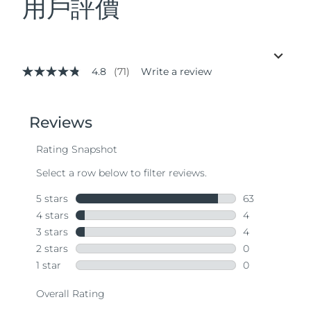
用戶評價
4.8
(71)
Write a review
4.8
out
of
5
stars,
average
rating
value.
Read
71
Reviews.
Same
page
link.