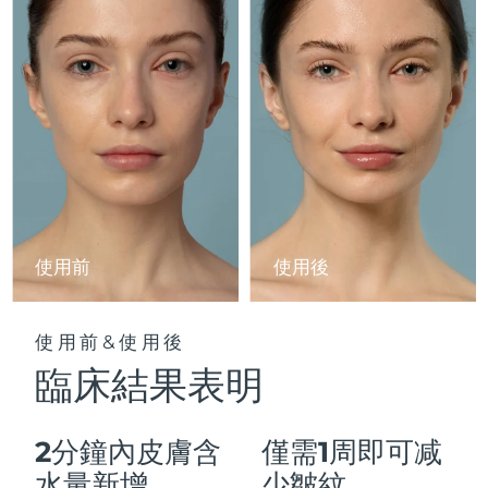
Advanced pore care essentials
以色列
預計送達日期
8/14/26
For healthy hair
18% PAP
護膚品
男士
義大利
預計送達日期
8/10/26
日本
預計送達日期
8/13/26
澤西島
預計送達日期
8/15/26
全部購買
哈薩克
預計送達日期
8/12/26
FOREO APP
科威特
預計送達日期
8/10/26
使用前
使用後
關於我們
拉脫維亞
預計送達日期
8/10/26
使用前&使用後
黎巴嫩
預計送達日期
8/11/26
臨床結果表明
立陶宛
預計送達日期
8/10/26
2分鐘內皮膚含
僅需1周即可减
盧森堡
預計送達日期
8/10/26
水量新增
少皺紋。