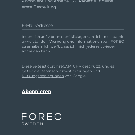
Abonniere und erhalte 15% Rabatt auf deine
Rot-Lichttherapie
erste Bestellung!
E-Mail-Adresse
SCHWEDISCHE BEAUTY ROUTINE
Indem ich auf 'Abonnieren' klicke, erkläre ich mich damit
einverstanden, Werbung und Informationen von FOREO
zu erhalten. Ich weiß, dass ich mich jederzeit wieder
abmelden kann.
Gesichtsreinigung
Gesichtsstraffung
Diese Seite ist durch reCAPTCHA geschützt, und es
LUNA™ 4 Set
BEAR™ 2 Set
gelten die
Datenschutzbestimmungen
und
Nutzungsbedingungen
von Google.
Anti-aging massage
Microcurrent toning
Hydratisierung
Mundpflege
LUNA™ 4 Plus
BEAR™ 2 go
UFO™ 3 Set
issa™ 4
Massage, LED heating
Microcurrent toning on-the-go
Deep facial hydration
Hybrid silicone sonic toothbrush
FAQ™ ANTI-AGING-BEHANDLUNG
LUNA™ 4 Men
BEAR™ 2 eyes & lips
NEW
UFO™ 3 LED
issa™ 4 plus
For men, anti-aging massage
Microcurrent line smoothing device