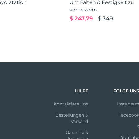
hydratation
Um Falten & Festigkeit zu
verbessern.
$ 247,79
$ 349
HILFE
FOLGE UN
Kontaktiere uns
Instagra
Bestellungen &
Faceboo
Versand
Garantie &
YouTub
Umtausch