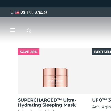
US
8/10/26
Direkt
zum
Inhalt
SAVE 28%
BESTSEL
NEU
BREAKING NEWS
FAQ™ Pure Beauty-Tech Elixir
SUPERCHARGED™ Ultra-
UFO™ 3
Hydrating Sleeping Mask
Anti-Agin