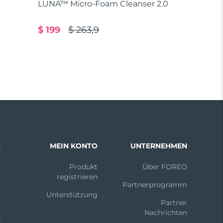
LUNA™ Micro-Foam Cleanser 2.0
$ 199
$ 263,9
S
MEIN KONTO
UNTERNEHMEN
m
Produkt
Über FOREO
registrieren
k
Partnerprogramm
Unterstützung
X
Partner
Nachrichten
e