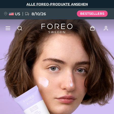
Direkt
ALLE FOREO-PRODUKTE ANSEHEN
zum
Inhalt
US
8/10/26
BESTSELLERS
NEU
Anmelden
Sprache
BREAKING NEWS
Benutzerkonto
English
Deutsch
Español
Meine Geräte
FAQ™ Pure Beauty-Tech Elixir
Français
Italiano
Português
Meine Bestellungen
Polski
Svenska
Русский
Türkçe
简体中文
繁體中文
Meine Adressen
issa™ Teeth Whitening Set
Meine Abonnements