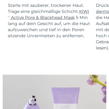
Starte mit sauberer, trockener Haut.
Drück
Trage eine gleichmäßige Schicht
KIWI
derm
Active Pore & Blackhead Mask
5 Min
die H
TM
lang auf dein Gesicht auf, um die Haut
Aufsat
aufzuweichen und tief in den Poren
mit de
sitzende Unreinheiten zu entfernen.
hoch 
Gebra
lesen)