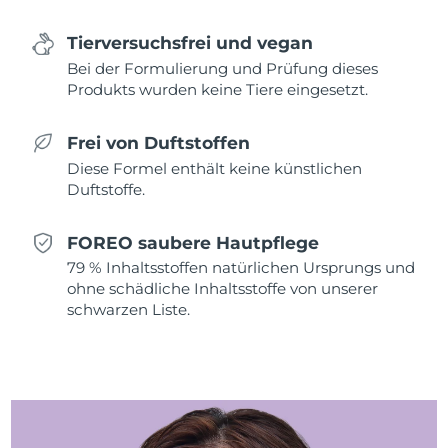
Saudi-Arabien
Erwartete Lieferung
8/10/26
Tierversuchsfrei und vegan
Bei der Formulierung und Prüfung dieses
Singapur
Erwartete Lieferung
8/11/26
Produkts wurden keine Tiere eingesetzt.
Slowakei
Erwartete Lieferung
8/9/26
Frei von Duftstoffen
Diese Formel enthält keine künstlichen
Slowenien
Erwartete Lieferung
8/9/26
Duftstoffe.
Südafrika
Erwartete Lieferung
8/17/26
FOREO saubere Hautpflege
Südkorea
79 % Inhaltsstoffen natürlichen Ursprungs und
Erwartete Lieferung
8/11/26
ohne schädliche Inhaltsstoffe von unserer
schwarzen Liste.
Spanien
Erwartete Lieferung
8/9/26
Schweden
Erwartete Lieferung
8/9/26
Schweiz
Erwartete Lieferung
8/9/26