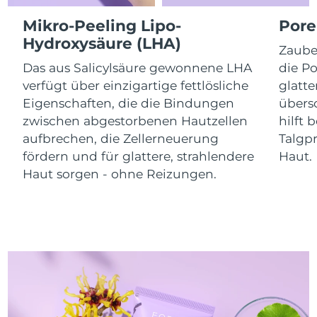
Litauen
Erwartete Lieferung
8/9/26
Mikro-Peeling Lipo-
Pore
Hydroxysäure (LHA)
Luxemburg
Erwartete Lieferung
8/9/26
Zaube
Das aus Salicylsäure gewonnene LHA
die Po
Sonderverwaltungsregion
verfügt über einzigartige fettlösliche
glatte
Erwartete Lieferung
8/11/26
Macau
Eigenschaften, die die Bindungen
übers
zwischen abgestorbenen Hautzellen
hilft 
Malaysia
Erwartete Lieferung
8/12/26
aufbrechen, die Zellerneuerung
Talgp
fördern und für glattere, strahlendere
Haut.
Malta
Erwartete Lieferung
8/9/26
Haut sorgen - ohne Reizungen.
Mexiko
Erwartete Lieferung
8/13/26
Monaco
Erwartete Lieferung
8/10/26
Niederlande
Erwartete Lieferung
8/9/26
Neuseeland
Erwartete Lieferung
8/9/26