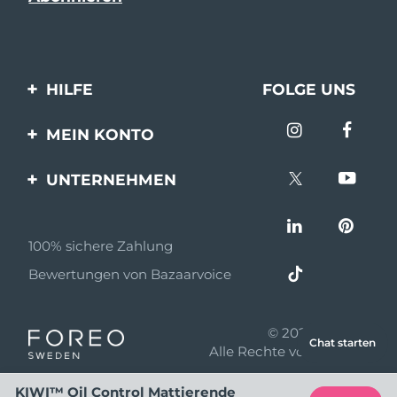
HILFE
FOLGE UNS
Kontaktiere uns
MEIN KONTO
Bestellungen & Versand
Produkt registrieren
UNTERNEHMEN
Garantie & Umtausch
Unterstützung
Über FOREO
Häufig gestellte Fragen
100% sichere Zahlung
Partnerprogramm
Batterie-informationen
Bewertungen von Bazaarvoice
Partner Nachrichten
MYSA
© 2026 FOREO
Chat starten
Einzelhändler
Alle Rechte vorbehalten
Nutzungsbed
KIWI™ Oil Control Mattierende