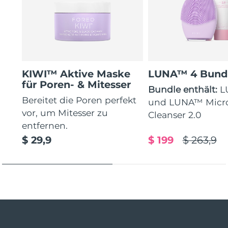
KIWI™ Aktive Maske
LUNA™ 4 Bund
für Poren- & Mitesser
Bundle enthält:
L
Bereitet die Poren perfekt
und LUNA™ Micr
vor, um Mitesser zu
Cleanser 2.0
entfernen.
$ 29,9
$ 199
$ 263,9