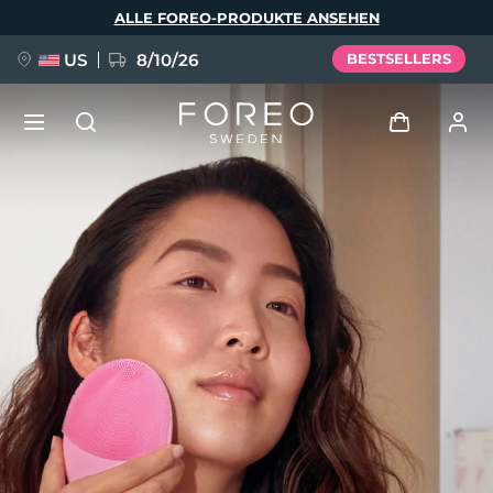
Direkt
ALLE FOREO-PRODUKTE ANSEHEN
zum
Inhalt
US
8/10/26
BESTSELLERS
NEU
Anmelden
Sprache
BREAKING NEWS
Benutzerkonto
English
Deutsch
Español
Meine Geräte
FAQ™ Pure Beauty-Tech Elixir
Français
Italiano
Português
Meine Bestellungen
Polski
Svenska
Русский
Türkçe
简体中文
繁體中文
Meine Adressen
issa™ Teeth Whitening Set
Meine Abonnements