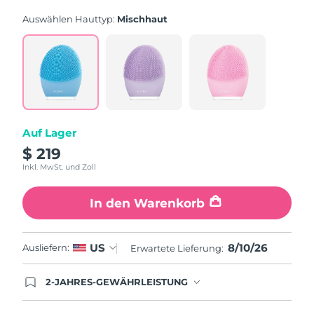
rating
value.
Auswählen Hauttyp:
Mischhaut
Read
815
Reviews.
Same
page
link.
Auf Lager
$ 219
Inkl. MwSt. und Zoll
In den Warenkorb
8/10/26
US
Ausliefern:
Erwartete Lieferung:
2-JAHRES-GEWÄHRLEISTUNG
Mit deiner heutigen Bestellung registriere sich für
deine FOREO-Garantie. Das bedeutet: Falls du