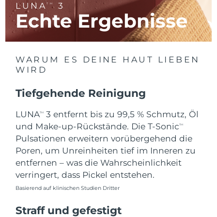
LUNA
3
TM
Litauen
Erwartete Lieferung
8/9/26
Echte Ergebnisse
Luxemburg
Erwartete Lieferung
8/9/26
Sonderverwaltungsregion
Erwartete Lieferung
8/11/26
WARUM ES DEINE HAUT LIEBEN
Macau
WIRD
Malaysia
Erwartete Lieferung
8/12/26
Tiefgehende Reinigung
Malta
Erwartete Lieferung
8/9/26
LUNA
3 entfernt bis zu 99,5 % Schmutz, Öl
TM
und Make-up-Rückstände. Die T-Sonic
TM
Mexiko
Erwartete Lieferung
8/13/26
Pulsationen erweitern vorübergehend die
Poren, um Unreinheiten tief im Inneren zu
Monaco
Erwartete Lieferung
8/10/26
entfernen – was die Wahrscheinlichkeit
verringert, dass Pickel entstehen.
Niederlande
Erwartete Lieferung
8/9/26
Basierend auf klinischen Studien Dritter
Neuseeland
Erwartete Lieferung
8/9/26
Straff und gefestigt