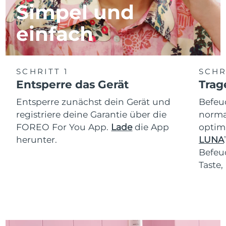
Simpel und
einfach
SCHRITT 1
SCHR
Entsperre das Gerät
Trag
Entsperre zunächst dein Gerät und
Befeu
registriere deine Garantie über die
normal
FOREO For You App.
Lade
die App
optim
herunter.
LUNA
T
Befeu
Taste,