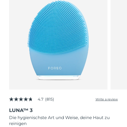
4.7
(815)
Write a review
4.7
out
LUNA™ 3
of
5
Die hygienischste Art und Weise, deine Haut zu
stars,
reinigen
average