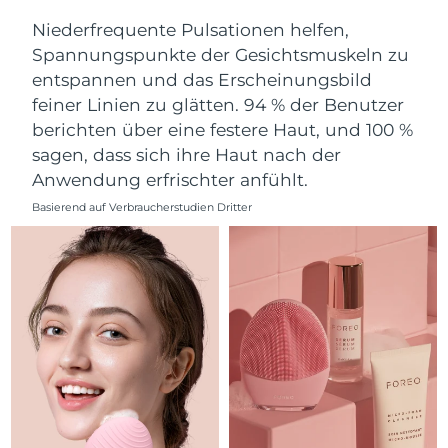
Norwegen
Erwartete Lieferung
8/9/26
Niederfrequente Pulsationen helfen,
Spannungspunkte der Gesichtsmuskeln zu
Oman
Erwartete Lieferung
8/12/26
entspannen und das Erscheinungsbild
feiner Linien zu glätten. 94 % der Benutzer
Philippinen
Erwartete Lieferung
8/12/26
berichten über eine festere Haut, und 100 %
Polen
Erwartete Lieferung
8/10/26
sagen, dass sich ihre Haut nach der
Anwendung erfrischter anfühlt.
Portugal
Erwartete Lieferung
8/9/26
Basierend auf Verbraucherstudien Dritter
Puerto Rico
Erwartete Lieferung
8/11/26
Katar
Erwartete Lieferung
8/10/26
Réunion
Erwartete Lieferung
8/14/26
Rumänien
Erwartete Lieferung
8/9/26
Russland
Erwartete Lieferung
8/17/26