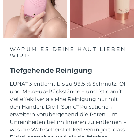
Saudi-Arabien
Erwartete Lieferung
8/10/26
Singapur
Erwartete Lieferung
8/11/26
Slowakei
Erwartete Lieferung
8/9/26
WARUM ES DEINE HAUT LIEBEN
Slowenien
Erwartete Lieferung
8/9/26
WIRD
Südafrika
Erwartete Lieferung
8/17/26
Tiefgehende Reinigung
Südkorea
Erwartete Lieferung
8/11/26
LUNA
3 entfernt bis zu 99,5 % Schmutz, Öl
TM
und Make-up-Rückstände – und ist damit
Spanien
Erwartete Lieferung
8/9/26
viel effektiver als eine Reinigung nur mit
den Händen. Die T-Sonic
Pulsationen
TM
Schweden
Erwartete Lieferung
8/9/26
erweitern vorübergehend die Poren, um
Unreinheiten tief im Inneren zu entfernen –
Schweiz
Erwartete Lieferung
8/9/26
was die Wahrscheinlichkeit verringert, dass