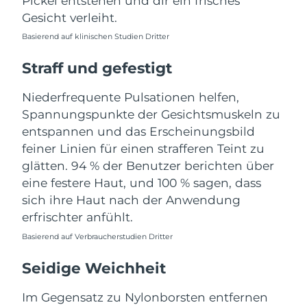
Pickel entstehen und dir ein frisches
Taiwan
Erwartete Lieferung
8/14/26
Gesicht verleiht.
Thailand
Erwartete Lieferung
8/13/26
Basierend auf klinischen Studien Dritter
Straff und gefestigt
Türkei
Erwartete Lieferung
8/10/26
Niederfrequente Pulsationen helfen,
Vereinigte Arabische
Erwartete Lieferung
8/10/26
Spannungspunkte der Gesichtsmuskeln zu
Emirate
entspannen und das Erscheinungsbild
Vereinigtes
feiner Linien für einen strafferen Teint zu
Erwartete Lieferung
8/9/26
Königreich
glätten. 94 % der Benutzer berichten über
eine festere Haut, und 100 % sagen, dass
Vereinigte Staaten
Erwartete Lieferung
8/10/26
sich ihre Haut nach der Anwendung
erfrischter anfühlt.
Usbekistan
Erwartete Lieferung
8/14/26
Basierend auf Verbraucherstudien Dritter
Vietnam
Erwartete Lieferung
8/15/26
Seidige Weichheit
Im Gegensatz zu Nylonborsten entfernen