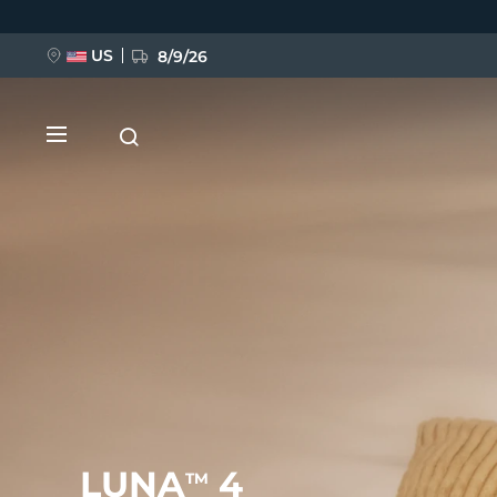
Direkt
zum
Inhalt
US
8/9/26
NEU
BREAKING NEWS
FAQ™ Pure Beauty-Tech Elixir
LUNA
4
TM