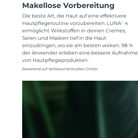
KIWI™ skincare
All acne treatment devices
All revitalizing eye massagers
Makellose Vorbereitung
Serum
issa™ Teeth Whitening Gel
Advanced pore care essentials
For healthy hair
18% PAP
Die beste Art, die Haut auf eine effektivere
Kosmetik
Männer
Hautpflegeroutine vorzubereiten. LUNA
4
TM
ermöglicht Wirkstoffen in deinen Cremes,
Seren und Masken tief in die Haut
einzudringen, wo sie am besten wirken. 98 %
der Anwender erleben eine bessere Aufnahme
Kaufe alles
von Hautpflegeprodukten.
Basierend auf Verbraucherstudien Dritter
FOREO APP
ÜBER