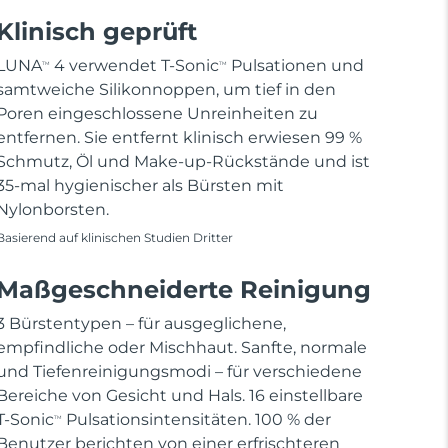
Klinisch geprüft
LUNA
4 verwendet T-Sonic
Pulsationen und
TM
TM
samtweiche Silikonnoppen, um tief in den
Poren eingeschlossene Unreinheiten zu
entfernen. Sie entfernt klinisch erwiesen 99 %
Schmutz, Öl und Make-up-Rückstände und ist
35-mal hygienischer als Bürsten mit
Nylonborsten.
Basierend auf klinischen Studien Dritter
Maßgeschneiderte Reinigung
3 Bürstentypen – für ausgeglichene,
empfindliche oder Mischhaut. Sanfte, normale
und Tiefenreinigungsmodi – für verschiedene
Bereiche von Gesicht und Hals. 16 einstellbare
T-Sonic
Pulsationsintensitäten. 100 % der
TM
Benutzer berichten von einer erfrischteren