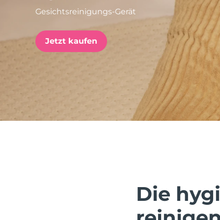
Gesichtsreinigungs-Gerät
issa™ Teeth Whitening Set
Jetzt kaufen
FAQ™ Dual LED Panel
BELIEBT
Sonderangebote
Bestseller
Die hygi
reinigen