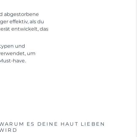
und abgestorbene
r effektiv, als du
erät entwickelt, das
ttypen und
 verwendet, um
 Must-have.
WARUM ES DEINE HAUT LIEBEN
WIRD