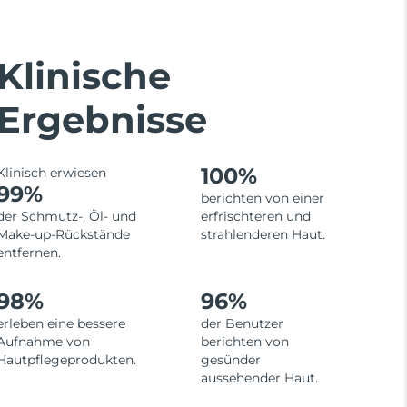
Klinische
Ergebnisse
100%
Klinisch erwiesen
99%
berichten von einer
der Schmutz-, Öl- und
erfrischteren und
Make-up-Rückstände
strahlenderen Haut.
entfernen.
98%
96%
erleben eine bessere
der Benutzer
Aufnahme von
berichten von
Hautpflegeprodukten.
gesünder
aussehender Haut.