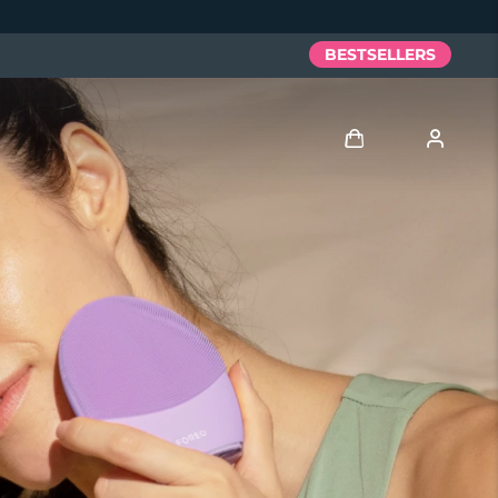
BESTSELLERS
Anmelden
Benutzerkonto
Meine Geräte
Meine Bestellungen
Meine Adressen
Meine Abonnements