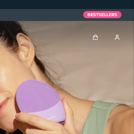
BESTSELLERS
Anmelden
Benutzerkonto
Meine Geräte
Meine Bestellungen
Meine Adressen
Meine Abonnements