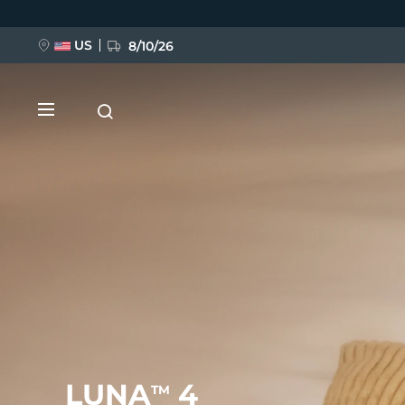
Direkt
zum
Inhalt
US
8/10/26
NEU
BREAKING NEWS
FAQ™ Pure Beauty-Tech Elixir
LUNA
4
TM