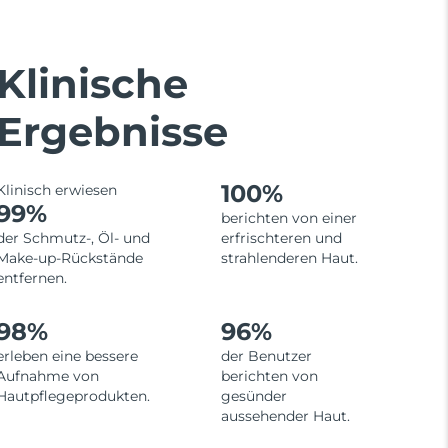
Klinische
Ergebnisse
100%
Klinisch erwiesen
99%
berichten von einer
der Schmutz-, Öl- und
erfrischteren und
Make-up-Rückstände
strahlenderen Haut.
entfernen.
98%
96%
erleben eine bessere
der Benutzer
Aufnahme von
berichten von
Hautpflegeprodukten.
gesünder
aussehender Haut.