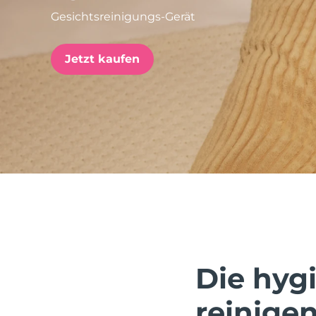
Gesichtsreinigungs-Gerät
issa™ Teeth Whitening Set
Jetzt kaufen
FAQ™ Dual LED Panel
BELIEBT
Sonderangebote
Bestseller
Die hygi
reinigen