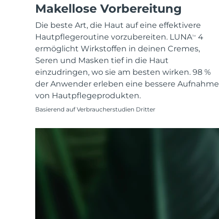
KIWI™ skincare
All acne treatment devices
All revitalizing eye massagers
Makellose Vorbereitung
Serum
issa™ Teeth Whitening Gel
Advanced pore care essentials
For healthy hair
18% PAP
Die beste Art, die Haut auf eine effektivere
Kosmetik
Männer
Hautpflegeroutine vorzubereiten. LUNA
4
TM
ermöglicht Wirkstoffen in deinen Cremes,
Seren und Masken tief in die Haut
einzudringen, wo sie am besten wirken. 98 %
der Anwender erleben eine bessere Aufnahme
Kaufe alles
von Hautpflegeprodukten.
Basierend auf Verbraucherstudien Dritter
FOREO APP
ÜBER