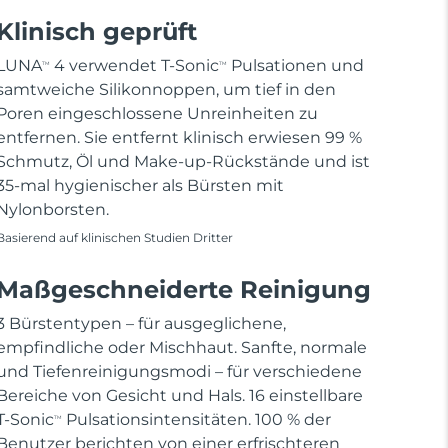
Klinisch geprüft
LUNA
4 verwendet T-Sonic
Pulsationen und
TM
TM
samtweiche Silikonnoppen, um tief in den
Poren eingeschlossene Unreinheiten zu
entfernen. Sie entfernt klinisch erwiesen 99 %
Schmutz, Öl und Make-up-Rückstände und ist
35-mal hygienischer als Bürsten mit
Nylonborsten.
Basierend auf klinischen Studien Dritter
Maßgeschneiderte Reinigung
3 Bürstentypen – für ausgeglichene,
empfindliche oder Mischhaut. Sanfte, normale
und Tiefenreinigungsmodi – für verschiedene
Bereiche von Gesicht und Hals. 16 einstellbare
T-Sonic
Pulsationsintensitäten. 100 % der
TM
Benutzer berichten von einer erfrischteren