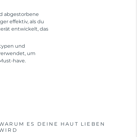
und abgestorbene
r effektiv, als du
erät entwickelt, das
ttypen und
 verwendet, um
 Must-have.
WARUM ES DEINE HAUT LIEBEN
WIRD