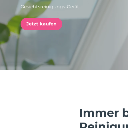
Gesichtsreinigungs-Gerät
issa™ Teeth Whitening Set
Jetzt kaufen
FAQ™ Dual LED Panel
BELIEBT
Sonderangebote
Bestseller
Immer be
Reinigu