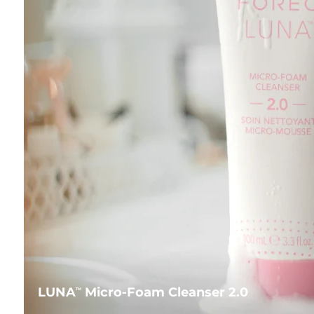
LUNA
Micro-Foam Cleanser 2.0
TM