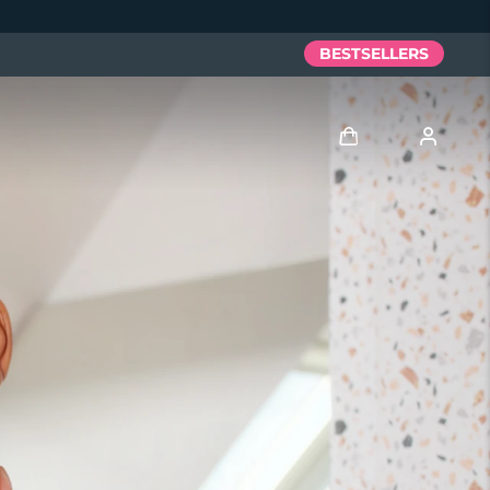
BESTSELLERS
Anmelden
Benutzerkonto
Meine Geräte
Meine Bestellungen
Meine Adressen
Meine Abonnements