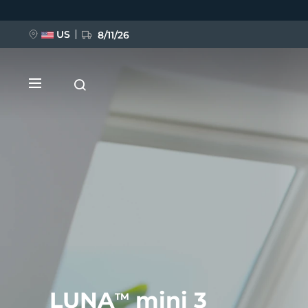
Direkt
zum
Inhalt
US
8/11/26
NEU
BREAKING NEWS
FAQ™ Pure Beauty-Tech Elixir
LUNA
mini 3
TM