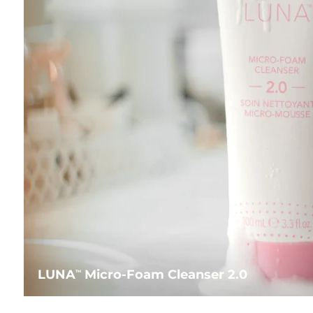
LUNA
Micro-Foam Cleanser 2.0
TM