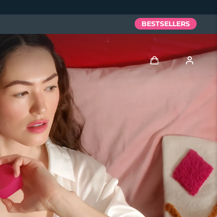
BESTSELLERS
Anmelden
Benutzerkonto
Meine Geräte
Meine Bestellungen
Meine Adressen
Meine Abonnements