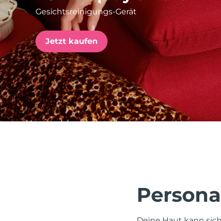
Gesichtsreinigungs-Gerät
issa™ Teeth Whitening Set
Jetzt kaufen
FAQ™ Dual LED Panel
BELIEBT
Sonderangebote
Bestseller
Persona
Deine Haut kann sich