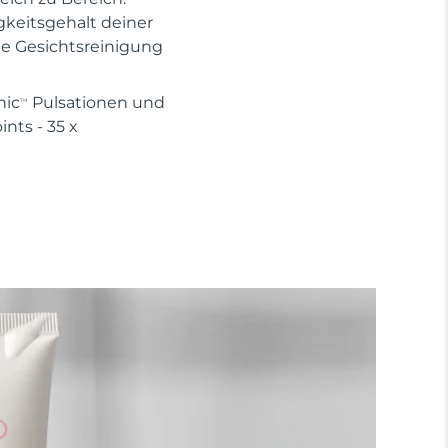
gkeitsgehalt deiner
te Gesichtsreinigung
nic
Pulsationen und
TM
nts - 35 x