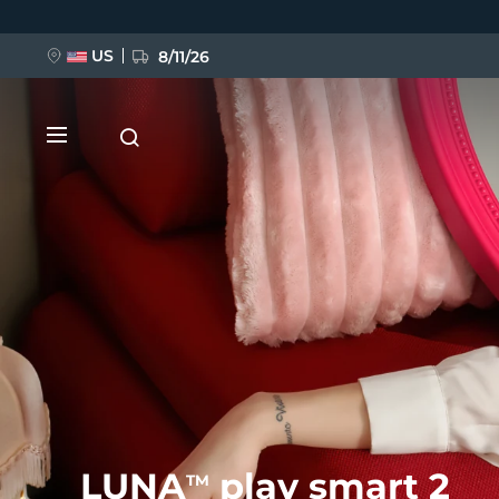
Direkt
zum
Inhalt
US
8/11/26
NEU
BREAKING NEWS
FAQ™ Pure Beauty-Tech Elixir
LUNA
play smart 2
TM