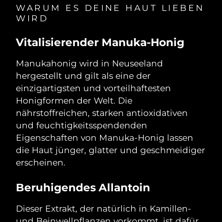
Norwegen
Erwartete Lieferung
8/11/26
WARUM ES DEINE HAUT LIEBEN
WIRD
Oman
Erwartete Lieferung
8/14/26
Vitalisierender Manuka-Honig
Philippinen
Erwartete Lieferung
8/14/26
Manukahonig wird in Neuseeland
Polen
hergestellt und gilt als eine der
Erwartete Lieferung
8/12/26
einzigartigsten und vorteilhaftesten
Portugal
Erwartete Lieferung
8/11/26
Honigformen der Welt. Die
nährstoffreichen, starken antioxidativen
Puerto Rico
Erwartete Lieferung
8/13/26
und feuchtigkeitsspendenden
Eigenschaften von Manuka-Honig lassen
Katar
Erwartete Lieferung
8/12/26
die Haut jünger, glatter und geschmeidiger
erscheinen.
Réunion
Erwartete Lieferung
8/16/26
Beruhigendes Allantoin
Rumänien
Erwartete Lieferung
8/11/26
Dieser Extrakt, der natürlich in Kamillen-
Russland
Erwartete Lieferung
8/19/26
und Beinwellpflanzen vorkommt, ist dafür