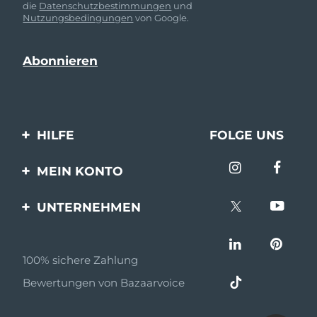
die
Datenschutzbestimmungen
und
Nutzungsbedingungen
von Google.
HILFE
FOLGE UNS
Kontaktiere uns
MEIN KONTO
Bestellungen & Versand
Produkt registrieren
UNTERNEHMEN
Garantie & Umtausch
Unterstützung
Über FOREO
Häufig gestellte Fragen
100% sichere Zahlung
Partnerprogramm
Batterie-informationen
Bewertungen von Bazaarvoice
Partner Nachrichten
MYSA