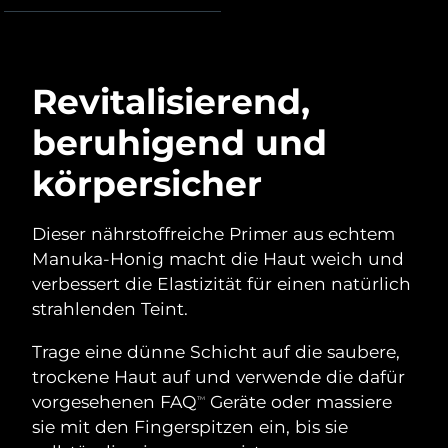
Advanced pore care essentials
For healthy hair
18% PAP
Kosmetik
Männer
Isle of Man
Erwartete Lieferung
8/13/26
Israel
Erwartete Lieferung
8/15/26
Revitalisierend,
beruhigend und
Italien
Erwartete Lieferung
8/11/26
Kaufe alles
körpersicher
Japan
Erwartete Lieferung
8/14/26
Jersey
Erwartete Lieferung
8/16/26
Dieser nährstoffreiche Primer aus echtem
FOREO APP
Manuka-Honig macht die Haut weich und
Kasachstan
Erwartete Lieferung
8/13/26
ÜBER
verbessert die Elastizität für einen natürlich
strahlenden Teint.
Kuwait
Erwartete Lieferung
8/11/26
Trage eine dünne Schicht auf die saubere,
Lettland
Erwartete Lieferung
8/11/26
trockene Haut auf und verwende die dafür
vorgesehenen FAQ
Geräte oder massiere
TM
Libanon
Erwartete Lieferung
8/12/26
sie mit den Fingerspitzen ein, bis sie