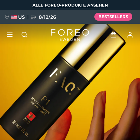
Direkt
ALLE FOREO-PRODUKTE ANSEHEN
zum
Inhalt
US
8/12/26
BESTSELLERS
NEU
Anmelden
Sprache
BREAKING NEWS
Benutzerkonto
English
Deutsch
Español
Meine Geräte
FAQ™ Pure Beauty-Tech Elixir
Français
Italiano
Português
Meine Bestellungen
Polski
Svenska
Русский
Türkçe
简体中文
繁體中文
Meine Adressen
issa™ Teeth Whitening Set
Meine Abonnements