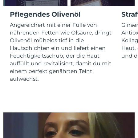
Litauen
Erwartete Lieferung
8/10/26
Pflegendes Olivenöl
Stra
Luxemburg
Erwartete Lieferung
8/10/26
Angereichert mit einer Fülle von
Ginse
nährenden Fetten wie Ölsäure, dringt
Antiox
Sonderverwaltungsregion
Erwartete Lieferung
8/12/26
Macau
Olivenöl mühelos tief in die
Kolla
Hautschichten ein und liefert einen
Haut, 
Malaysia
Erwartete Lieferung
8/13/26
Feuchtigkeitsschub, der die Haut
und di
auffüllt und revitalisiert, damit du mit
Malta
Erwartete Lieferung
8/10/26
einem perfekt genährten Teint
aufwachst.
Mexiko
Erwartete Lieferung
8/14/26
Monaco
Erwartete Lieferung
8/11/26
Niederlande
Erwartete Lieferung
8/10/26
Neuseeland
Erwartete Lieferung
8/10/26