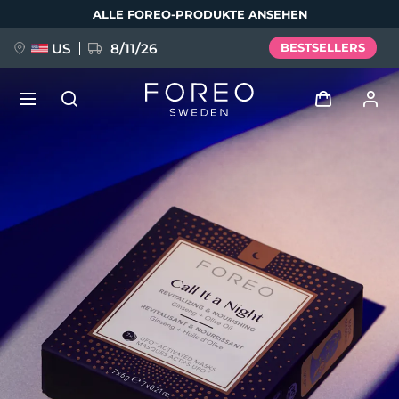
Direkt
ALLE FOREO-PRODUKTE ANSEHEN
zum
Inhalt
US
8/11/26
BESTSELLERS
NEU
Anmelden
Sprache
BREAKING NEWS
Benutzerkonto
English
Deutsch
Español
Meine Geräte
FAQ™ Pure Beauty-Tech Elixir
Français
Italiano
Português
Meine Bestellungen
Polski
Svenska
Русский
Türkçe
简体中文
繁體中文
Meine Adressen
issa™ Teeth Whitening Set
Meine Abonnements