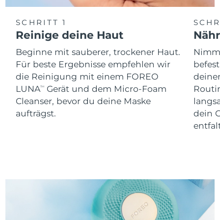
SCHRITT 1
SCHR
Reinige deine Haut
Näh
Beginne mit sauberer, trockener Haut.
Nimm 
Für beste Ergebnisse empfehlen wir
befes
die Reinigung mit einem FOREO
dein
LUNA
Gerät und dem Micro-Foam
Routi
TM
Cleanser, bevor du deine Maske
langs
aufträgst.
dein 
entfal