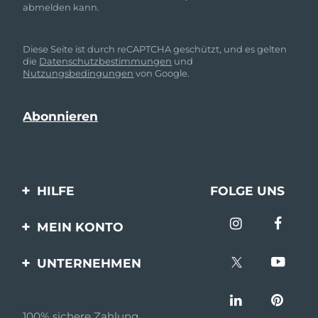
abmelden kann.
Diese Seite ist durch reCAPTCHA geschützt, und es gelten
die
Datenschutzbestimmungen
und
Nutzungsbedingungen
von Google.
HILFE
FOLGE UNS
Kontaktiere uns
MEIN KONTO
Bestellungen & Versand
Produkt registrieren
UNTERNEHMEN
Garantie & Umtausch
Unterstützung
Über FOREO
Häufig gestellte Fragen
100% sichere Zahlung