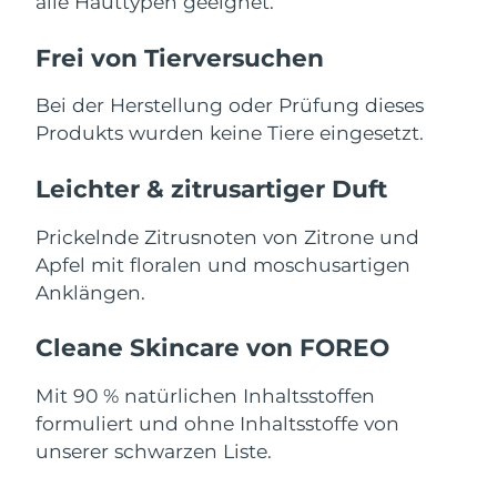
alle Hauttypen geeignet.
Saudi-Arabien
Erwartete Lieferung
8/11/26
Frei von Tierversuchen
Singapur
Erwartete Lieferung
8/12/26
Bei der Herstellung oder Prüfung dieses
Produkts wurden keine Tiere eingesetzt.
Slowakei
Erwartete Lieferung
8/10/26
Leichter & zitrusartiger Duft
Slowenien
Erwartete Lieferung
8/10/26
Prickelnde Zitrusnoten von Zitrone und
Südafrika
Erwartete Lieferung
8/18/26
Apfel mit floralen und moschusartigen
Anklängen.
Südkorea
Erwartete Lieferung
8/12/26
Cleane Skincare von FOREO
Spanien
Erwartete Lieferung
8/10/26
Mit 90 % natürlichen Inhaltsstoffen
Schweden
Erwartete Lieferung
8/10/26
formuliert und ohne Inhaltsstoffe von
unserer schwarzen Liste.
Schweiz
Erwartete Lieferung
8/10/26