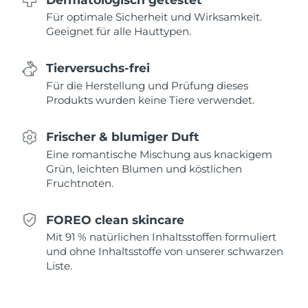
Für optimale Sicherheit und Wirksamkeit.
Saudi-Arabien
Erwartete Lieferung
8/9/26
Geeignet für alle Hauttypen.
Singapur
Erwartete Lieferung
8/10/26
Tierversuchs-frei
Für die Herstellung und Prüfung dieses
Slowakei
Erwartete Lieferung
8/8/26
Produkts wurden keine Tiere verwendet.
Slowenien
Erwartete Lieferung
8/8/26
Frischer & blumiger Duft
Südafrika
Erwartete Lieferung
8/16/26
Eine romantische Mischung aus knackigem
Grün, leichten Blumen und köstlichen
Fruchtnoten.
Südkorea
Erwartete Lieferung
8/10/26
Spanien
Erwartete Lieferung
8/8/26
FOREO clean skincare
Mit 91 % natürlichen Inhaltsstoffen formuliert
Schweden
Erwartete Lieferung
8/8/26
und ohne Inhaltsstoffe von unserer schwarzen
Liste.
Schweiz
Erwartete Lieferung
8/8/26