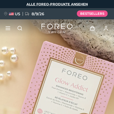
Direkt
ALLE FOREO-PRODUKTE ANSEHEN
zum
Inhalt
US
8/9/26
BESTSELLERS
NEU
Anmelden
Sprache
BREAKING NEWS
Benutzerkonto
English
Deutsch
Español
Meine Geräte
FAQ™ Pure Beauty-Tech Elixir
Français
Italiano
Português
Meine Bestellungen
Polski
Svenska
Русский
Türkçe
简体中文
繁體中文
Meine Adressen
issa™ Teeth Whitening Set
Meine Abonnements