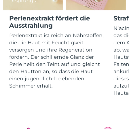
Ursprungs
Litauen
Erwartete Lieferung
8/8/26
Perlenextrakt fördert die
Stra
Luxemburg
Erwartete Lieferung
8/8/26
Ausstrahlung
Niacin
Sonderverwaltungsregion
Erwartete Lieferung
8/10/26
Perlenextrakt ist reich an Nährstoffen,
das di
Macau
die die Haut mit Feuchtigkeit
dem A
versorgen und ihre Regeneration
ab, wa
Malaysia
Erwartete Lieferung
8/11/26
fördern. Der schillernde Glanz der
Hauts
Perle hellt den Teint auf und gleicht
Falten
Malta
Erwartete Lieferung
8/8/26
den Hautton an, so dass die Haut
ankurb
Mexiko
einen jugendlich-belebenden
dieses
Erwartete Lieferung
8/12/26
Schimmer erhält.
aufzuf
Monaco
Erwartete Lieferung
8/9/26
Hauta
Niederlande
Erwartete Lieferung
8/8/26
Neuseeland
Erwartete Lieferung
8/8/26