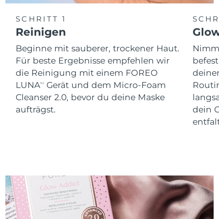
SCHRITT 1
SCHR
Reinigen
Glo
Beginne mit sauberer, trockener Haut.
Nimm 
Für beste Ergebnisse empfehlen wir
befes
die Reinigung mit einem FOREO
dein
LUNA
Gerät und dem Micro-Foam
Routi
TM
Cleanser 2.0, bevor du deine Maske
langs
aufträgst.
dein 
entfal