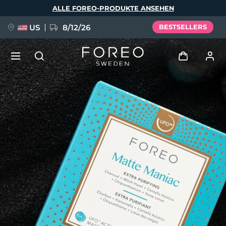
Direkt
ALLE FOREO-PRODUKTE ANSEHEN
zum
Inhalt
US
8/12/26
BESTSELLERS
NEU
Anmelden
Sprache
BREAKING NEWS
Benutzerkonto
English
Deutsch
Español
Meine Geräte
FAQ™ Pure Beauty-Tech Elixir
Français
Italiano
Português
Meine Bestellungen
Polski
Svenska
Русский
Türkçe
简体中文
繁體中文
Meine Adressen
issa™ Teeth Whitening Set
Meine Abonnements