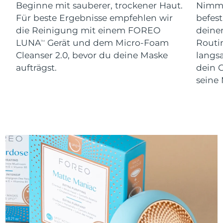
Beginne mit sauberer, trockener Haut.
Nimm 
Für beste Ergebnisse empfehlen wir
befes
die Reinigung mit einem FOREO
dein
LUNA
Gerät und dem Micro-Foam
Routi
TM
Cleanser 2.0, bevor du deine Maske
langs
aufträgst.
dein 
seine 