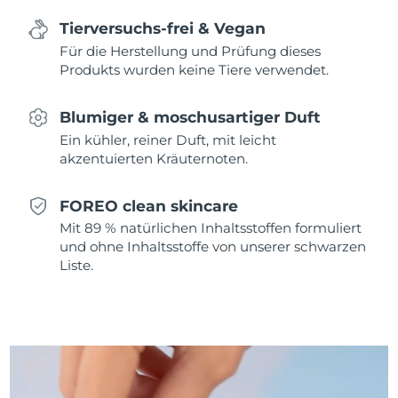
Tierversuchs-frei & Vegan
Saudi-Arabien
Erwartete Lieferung
12/8/26
Für die Herstellung und Prüfung dieses
Produkts wurden keine Tiere verwendet.
Singapur
Erwartete Lieferung
13/8/26
Slowakei
Erwartete Lieferung
11/8/26
Blumiger & moschusartiger Duft
Ein kühler, reiner Duft, mit leicht
Slowenien
Erwartete Lieferung
11/8/26
akzentuierten Kräuternoten.
Südafrika
Erwartete Lieferung
19/8/26
FOREO clean skincare
Mit 89 % natürlichen Inhaltsstoffen formuliert
Südkorea
Erwartete Lieferung
13/8/26
und ohne Inhaltsstoffe von unserer schwarzen
Liste.
Spanien
Erwartete Lieferung
11/8/26
Schweden
Erwartete Lieferung
11/8/26
Schweiz
Erwartete Lieferung
11/8/26