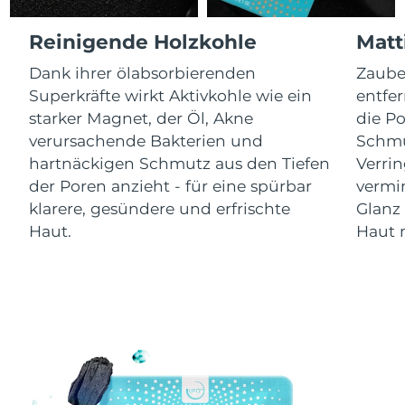
Litauen
Erwartete Lieferung
11/8/26
Reinigende Holzkohle
Matt
Luxemburg
Erwartete Lieferung
11/8/26
Dank ihrer ölabsorbierenden
Zauber
Superkräfte wirkt Aktivkohle wie ein
entfe
Sonderverwaltungsregion
Erwartete Lieferung
13/8/26
Macau
starker Magnet, der Öl, Akne
die Po
verursachende Bakterien und
Schmu
Malaysia
Erwartete Lieferung
14/8/26
hartnäckigen Schmutz aus den Tiefen
Verri
der Poren anzieht - für eine spürbar
vermi
Malta
Erwartete Lieferung
11/8/26
klarere, gesündere und erfrischte
Glanz
Haut.
Haut 
Mexiko
Erwartete Lieferung
15/8/26
Monaco
Erwartete Lieferung
12/8/26
Niederlande
Erwartete Lieferung
11/8/26
Neuseeland
Erwartete Lieferung
11/8/26