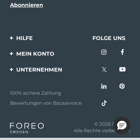
HILFE
FOLGE UNS
Kontaktiere uns
MEIN KONTO
Bestellungen & Versand
Produkt registrieren
UNTERNEHMEN
Garantie & Umtausch
Unterstützung
Über FOREO
Häufig gestellte Fragen
100% sichere Zahlung
Partnerprogramm
Batterie-informationen
Bewertungen von Bazaarvoice
Partner Nachrichten
MYSA
© 2026 FOREO
Einzelhändler
Alle Rechte vorbehalten