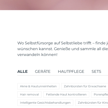
issa™ Teeth Whitening Set
FAQ™ Dual LED Panel
Wo Selbstfürsorge auf Selbstliebe trifft – find
wünschen kannst. Genieße und sammle all die 
verwandeln können!
BELIEBT
ALLE
GERÄTE
HAUTPFLEGE
SETS
Sonderangebote
Bestseller
Akne & Hautunreinheiten
Zahnbürsten für Erwachsene
Hair removal
Fettende Haut kontrollieren
Porenpfl
Intelligente Gesichtsbehandlungen
Zahnbürsten für Kin