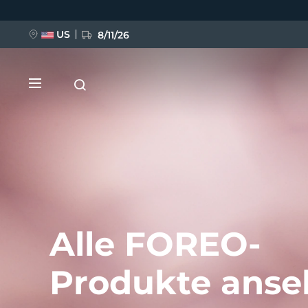
Direkt
zum
Inhalt
US
8/11/26
NEU
BREAKING NEWS
Alle FOREO-
Produkte ans
FAQ™ Pure Beauty-Tech Elixir