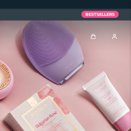
BESTSELLERS
Anmelden
Benutzerkonto
Meine Geräte
Meine Bestellungen
Meine Adressen
Meine Abonnements