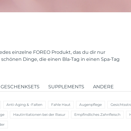
e jedes einzelne FOREO Produkt, das du dir nur
schönen Dinge, die einen Bla-Tag in einen Spa-Tag
GESCHENKSETS
SUPPLEMENTS
ANDERE
Anti-Aging & -Falten
Fahle Haut
Augenpflege
Gesichtsstr
ege
Hautirritationen bei der Rasur
Empfindliches Zahnfleisch
der