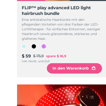
KIWI™ skincare
All acne treatment devices
All revitalizing eye massagers
Serum
issa™ Teeth Whitening Gel
Advanced pore care essentials
FLIP™ play advanced LED light
For healthy hair
18% PAP
hairbrush bundle
Kosmetik
Männer
Eine antistatische Haarbürste mit den
pflegenden Vorteilen von drei Farben der LED-
Lichttherapie - für einfaches Entwirren, weniger
Haarbruch sowie glänzenderes, stärkeres und
glatteres Haar.
Kaufe alles
$ 59
$ 75,9
spare
$ 16,9
Inkl. MwSt. und Zoll
FOREO APP
In den Warenkorb
ÜBER