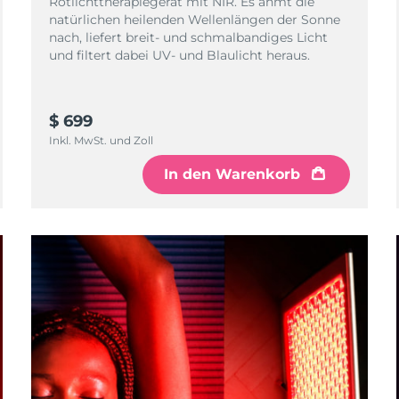
Rotlichttherapiegerät mit NIR. Es ahmt die
natürlichen heilenden Wellenlängen der Sonne
nach, liefert breit- und schmalbandiges Licht
und filtert dabei UV- und Blaulicht heraus.
$ 699
Inkl. MwSt. und Zoll
In den Warenkorb