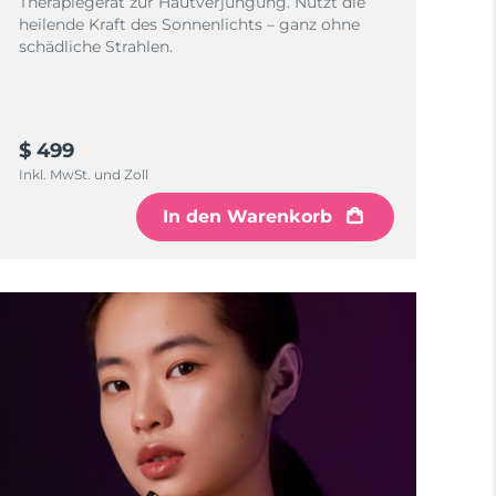
Therapiegerät zur Hautverjüngung. Nutzt die
heilende Kraft des Sonnenlichts – ganz ohne
schädliche Strahlen.
$ 499
Inkl. MwSt. und Zoll
In den Warenkorb