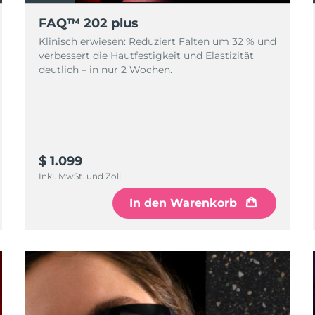
FAQ™ 202 plus
Klinisch erwiesen: Reduziert Falten um 32 % und
verbessert die Hautfestigkeit und Elastizität
deutlich – in nur 2 Wochen.
$ 1.099
Inkl. MwSt. und Zoll
In den Warenkorb