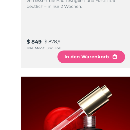
verbessert die Hautfestigkeit und Elastizität
deutlich – in nur 2 Wochen.
$ 849
$ 878,9
Inkl. MwSt. und Zoll
In den Warenkorb