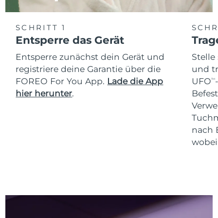
SCHRITT 1
SCHR
Entsperre das Gerät
Trag
Entsperre zunächst dein Gerät und
Stelle
registriere deine Garantie über die
und t
FOREO For You App.
Lade die App
UFO
TM
hier herunter
.
Befes
Verwe
Tuchm
nach 
wobei 