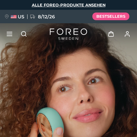
Direkt
ALLE FOREO-PRODUKTE ANSEHEN
zum
Inhalt
US
8/12/26
BESTSELLERS
NEU
Anmelden
Sprache
BREAKING NEWS
Benutzerkonto
English
Deutsch
Español
Meine Geräte
FAQ™ Pure Beauty-Tech Elixir
Français
Italiano
Português
Meine Bestellungen
Polski
Svenska
Русский
Türkçe
简体中文
繁體中文
Meine Adressen
issa™ Teeth Whitening Set
Meine Abonnements