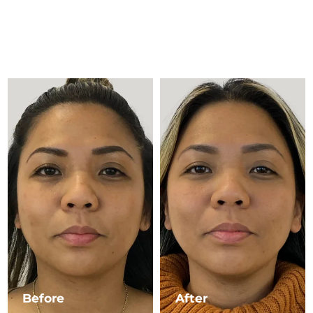
Litauen
Erwartete Lieferung
8/11/26
Luxemburg
Erwartete Lieferung
8/11/26
Sonderverwaltungsregion
Erwartete Lieferung
8/13/26
Macau
Malaysia
Erwartete Lieferung
8/14/26
Malta
Erwartete Lieferung
8/11/26
Mexiko
Erwartete Lieferung
8/15/26
Monaco
Erwartete Lieferung
8/12/26
Niederlande
Erwartete Lieferung
8/11/26
Neuseeland
Erwartete Lieferung
8/11/26
Before
After