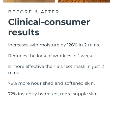
Norwegen
Erwartete Lieferung
8/11/26
BEFORE & AFTER
Oman
Erwartete Lieferung
8/14/26
Clinical-consumer
Philippinen
Erwartete Lieferung
8/14/26
results
Polen
Erwartete Lieferung
8/12/26
Increases skin moisture by 126% in 2 mins.
Portugal
Erwartete Lieferung
8/11/26
Reduces the look of wrinkles in 1 week.
Puerto Rico
Erwartete Lieferung
8/13/26
Is more effective than a sheet mask in just 2
mins.
Katar
Erwartete Lieferung
8/12/26
78% more nourished and softened skin.
Réunion
Erwartete Lieferung
8/16/26
72% instantly hydrated, more supple skin.
Rumänien
Erwartete Lieferung
8/11/26
Russland
Erwartete Lieferung
8/19/26