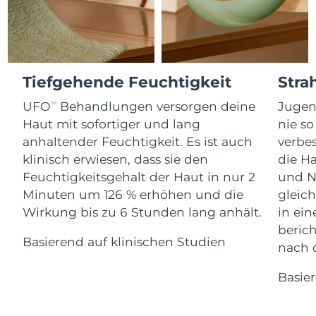
Advanced pore care essentials
For healthy hair
18% PAP
Kosmetik
Männer
Isle of Man
Erwartete Lieferung
8/13/26
Israel
Erwartete Lieferung
8/15/26
Tiefgehende Feuchtigkeit
Stra
Italien
Erwartete Lieferung
8/11/26
UFO
Behandlungen versorgen deine
Jugen
Kaufe alles
TM
Haut mit sofortiger und lang
nie so
Japan
Erwartete Lieferung
8/14/26
anhaltender Feuchtigkeit. Es ist auch
verbes
klinisch erwiesen, dass sie den
die Ha
Jersey
Erwartete Lieferung
8/16/26
FOREO APP
Feuchtigkeitsgehalt der Haut in nur 2
und N
Minuten um 126 % erhöhen und die
gleich
Kasachstan
Erwartete Lieferung
8/13/26
ÜBER
Wirkung bis zu 6 Stunden lang anhält.
in ei
Kuwait
Erwartete Lieferung
8/11/26
beric
Basierend auf klinischen Studien
nach 
Lettland
Erwartete Lieferung
8/11/26
Basie
Libanon
Erwartete Lieferung
8/12/26